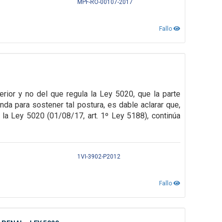
MPF-RO-00107-2017
Fallo
erior y no del que regula la Ley 5020, que la parte
da para sostener tal postura, es dable aclarar que,
 la Ley 5020 (01/08/17, art. 1º Ley 5188), continúa
1VI-3902-P2012
Fallo