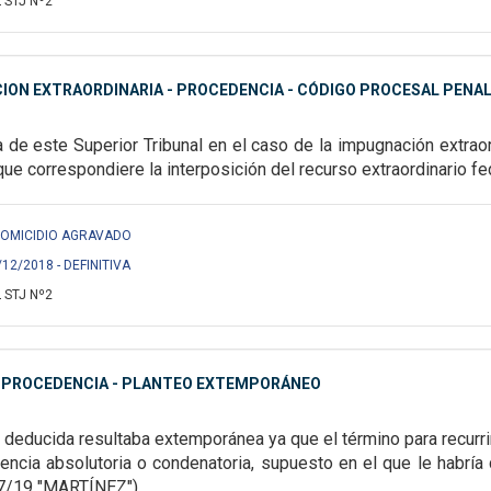
 STJ Nº2
ION EXTRAORDINARIA - PROCEDENCIA - CÓDIGO PROCESAL PENA
 de este Superior Tribunal en el caso de la
impugnación extraord
 que
correspondiere la interposición del recurso extraordinario fe
S/ HOMICIDIO AGRAVADO
/12/2018 - DEFINITIVA
 STJ Nº2
IMPROCEDENCIA - PLANTEO EXTEMPORÁNEO
 deducida resultaba
extemporánea ya que el término para recurri
encia absolutoria o condenatoria, supuesto en el que le habría
7/19 "MARTÍNEZ").