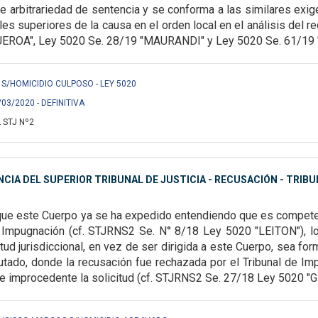
e arbitrariedad de sentencia y se
conforma a las similares exig
les superiores de la causa en el orden local en el análisis del r
UEROA", Ley 5020 Se. 28/19 "MAURANDI" y Ley 5020 Se.
61/19 "
S/HOMICIDIO CULPOSO - LEY 5020
/03/2020 - DEFINITIVA
 STJ Nº2
IA DEL SUPERIOR TRIBUNAL DE JUSTICIA - RECUSACIÓN - TRIB
que este Cuerpo ya se ha expedido entendiendo que es
compete
e Impugnación
(cf. STJRNS2 Se. N° 8/18 Ley 5020 "LEITON"), 
tud jurisdiccional, en vez de ser dirigida a este
Cuerpo, sea for
utado
, donde la recusación fue rechazada por el Tribunal de I
 improcedente la solicitud (cf.
STJRNS2 Se. 27/18 Ley 5020 "GI