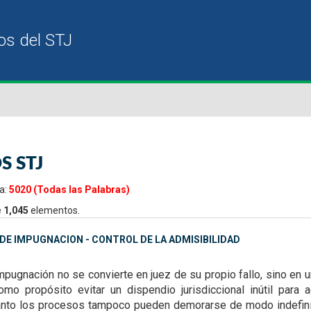
S STJ
a:
5020 (Todas las Palabras)
e
1,045
elementos.
DE IMPUGNACION - CONTROL DE LA ADMISIBILIDAD
Impugnación no se convierte en juez de su
propio fallo, sino en u
 como
propósito evitar un dispendio jurisdiccional inútil par
tanto los procesos tampoco pueden demorarse de modo indefin