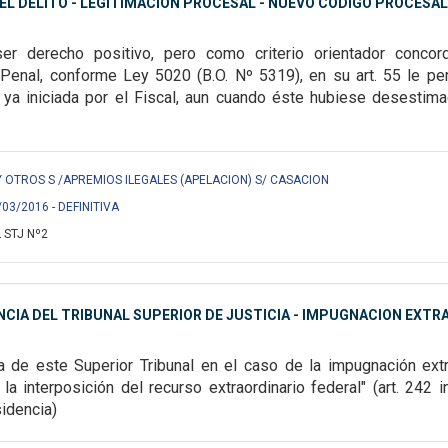
EL DELITO - LEGITIMACION PROCESAL - NUEVO CODIGO PROCESAL 
 ser derecho positivo, pero como criterio orientador conc
Penal, conforme Ley 5020 (B.O. Nº 5319), en su art. 55 le per
a ya iniciada por el Fiscal, aun cuando éste hubiese desestima
Y OTROS S /APREMIOS ILEGALES (APELACION) S/ CASACION
/03/2016 - DEFINITIVA
 STJ Nº2
IA DEL TRIBUNAL SUPERIOR DE JUSTICIA - IMPUGNACION EXTR
 de este Superior Tribunal en el caso de
la impugnación extr
 la
interposición del recurso extraordinario federal" (art. 242
sidencia)