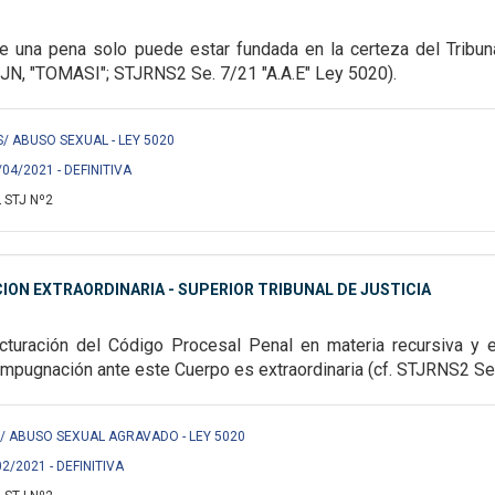
e una pena solo puede estar fundada en la certeza del Tribun
JN, "TOMASI"; STJRNS2 Se. 7/21 "A.A.E" Ley 5020).
A. S/ ABUSO SEXUAL - LEY 5020
/04/2021 - DEFINITIVA
 STJ Nº2
ON EXTRAORDINARIA - SUPERIOR TRIBUNAL DE JUSTICIA
cturación
del Código Procesal Penal en materia recursiva y 
 impugnación ante este Cuerpo es extraordinaria (cf.
STJRNS2 Se. 
D. S/ ABUSO SEXUAL AGRAVADO - LEY 5020
02/2021 - DEFINITIVA