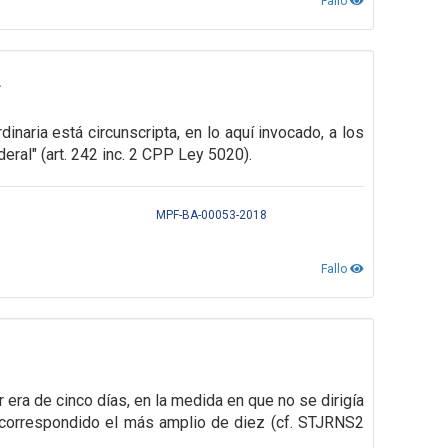
Fallo
L
inaria está circunscripta, en lo aquí invocado, a los
deral" (art. 242 inc. 2 CPP
Ley 5020).
MPF-BA-00053-2018
Fallo
r era de cinco días, en la medida en que no se
dirigía
correspondido el más amplio de diez (cf. STJRNS2