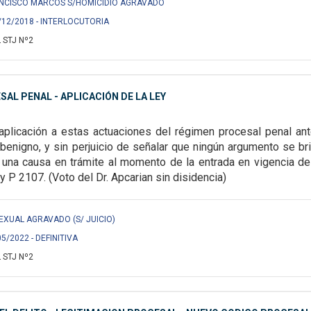
ANCISCO MARCOS S/HOMICIDIO AGRAVADO
1/12/2018 - INTERLOCUTORIA
 STJ Nº2
SAL PENAL - APLICACIÓN DE LA LEY
aplicación a estas actuaciones del régimen procesal penal ant
enigno, y sin perjuicio de señalar que ningún argumento se brin
 una causa en trámite al momento de la entrada en vigencia de
y P 2107. (Voto del Dr. Apcarian sin disidencia)
 SEXUAL AGRAVADO (S/ JUICIO)
05/2022 - DEFINITIVA
 STJ Nº2