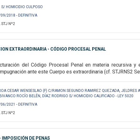
 S/ HOMICIDIO CULPOSO
/09/2018 - DEFINITIVA
 STJ Nº2
ION EXTRAORDINARIA - CÓDIGO PROCESAL PENAL
cturación del Código Procesal Penal en materia recursiva y 
a impugnación ante este Cuerpo es
extraordinaria (cf. STJRNS2 Se
ROA CESAR WENSESLAO (F) C/RAMON SEGUNDO RAMIREZ QUEZADA, JELDRES A
IVANCO ROCÍO BELÉN, DÍAZ RODRIGO S/ HOMICIDIO CALIFICADO - LEY 5020
/06/2021 - DEFINITIVA
 STJ Nº2
 IMPOSICIÓN DE PENAS