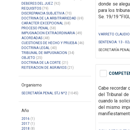
donde se alegu
DEBERES DEL JUEZ
(92)
REQUISITOS
(79)
para los
tribuna
DISCREPANCIA SUBJETIVA
(70)
Se. 19/19 "FIG
DOCTRINA DE LA ARBITRARIEDAD
(69)
CARACTER EXCEPCIONAL
(68)
PROCESO PENAL
(58)
IMPUGNACION EXTRAORDINARIA
(49)
VARRETO CLAUDIO 
ACORDADAS
(48)
SENTENCIA: 13 - 02
CUESTIONES DE HECHO Y PRUEBA
(46)
DOCTRINA LEGAL
(40)
SECRETARÍA PENAL
TRIBUNAL DE IMPUGNACION
(34)
OBJETO
(25)
DOCTRINA DE LA CORTE
(21)
REITERACION DE AGRAVIOS
(21)
COMPETENC
Organismo
Cabe recordar 
SECRETARÍA PENAL STJ Nº2
(1045)
del Tribunal d
cuando la solici
del mismo imp
Año
manifiestamente
2016
(1)
2017
(1)
2018
(8)