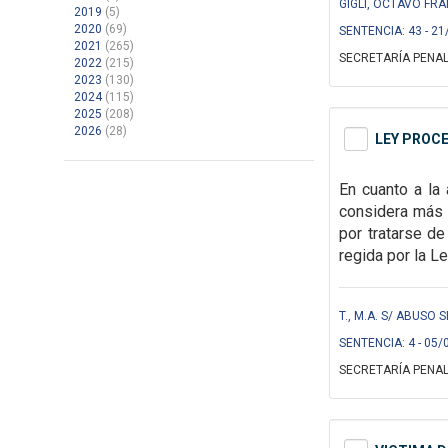
GIGLI, OCTAVO FR
2019
(5)
2020
(69)
SENTENCIA: 43 - 2
2021
(265)
SECRETARÍA PENAL
2022
(215)
2023
(130)
2024
(115)
2025
(208)
2026
(28)
LEY PROCE
En cuanto a la 
considera más b
por tratarse de
regida por la Le
T., M.A. S/ ABUSO
SENTENCIA: 4 - 05/
SECRETARÍA PENAL