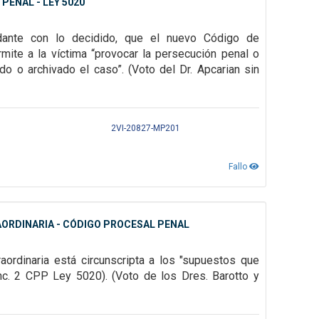
PENAL - LEY 5020
ordante con lo decidido, que el nuevo Código de
mite a la víctima “provocar la persecución penal o
do o archivado el caso”. (Voto del Dr. Apcarian sin
2VI-20827-MP201
Fallo
AORDINARIA - CÓDIGO PROCESAL PENAL
aordinaria está circunscripta a los "supuestos que
 inc. 2 CPP Ley 5020). (Voto de los Dres. Barotto y