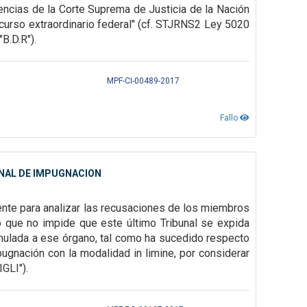
encias de la Corte Suprema de Justicia de la Nación
ecurso extraordinario
federal" (cf. STJRNS2 Ley 5020
B.D.R").
MPF-CI-00489-2017
Fallo
UNAL DE IMPUGNACION
nte para analizar las recusaciones de los miembros
lo que no impide que este
último Tribunal se expida
mulada a ese órgano, tal como ha sucedido respecto
mpugnación con
la modalidad in limine, por considerar
GLI").