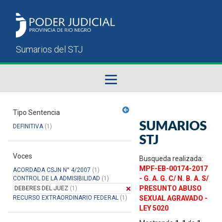
Fallos del STJ
Tipo Sentencia
SUMARIOS
DEFINITIVA
(1)
Sumarios del STJ
STJ
Voces
Manual del Usuario
Busqueda realizada:
MPF-EB-00174-2017
ACORDADA CSJN N° 4/2007
(1)
- G. A. G. C/ N. B. A. S/
CONTROL DE LA ADMISIBILIDAD
(1)
PRESUNTO ABUSO
DEBERES DEL JUEZ
(1)
RECURSO EXTRAORDINARIO FEDERAL
(1)
SEXUAL AGRAVADO -
LEY 5020