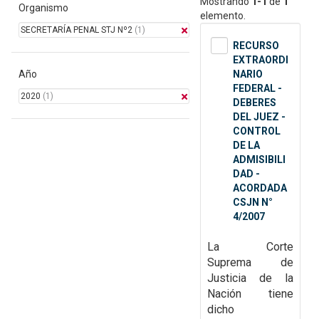
Mostrando
1-1
de
1
Organismo
elemento.
SECRETARÍA PENAL STJ Nº2
(1)
RECURSO
EXTRAORDI
Año
NARIO
FEDERAL -
2020
(1)
DEBERES
DEL JUEZ -
CONTROL
DE LA
ADMISIBILI
DAD -
ACORDADA
CSJN N°
4/2007
La Corte
Suprema de
Justicia de la
Nación tiene
dicho