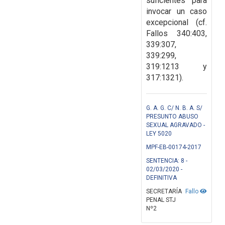
suficientes para
invocar un caso
excepcional (cf.
Fallos 340:403,
339:307,
339:299,
319:1213 y
317:1321).
G. A. G. C/ N. B. A. S/
PRESUNTO ABUSO
SEXUAL AGRAVADO -
LEY 5020
MPF-EB-00174-2017
SENTENCIA: 8 -
02/03/2020 -
DEFINITIVA
SECRETARÍA
Fallo
PENAL STJ
Nº2