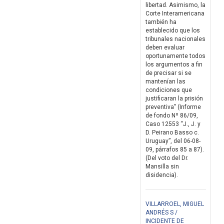
libertad. Asimismo, la
Corte Interamericana
también ha
establecido que los
tribunales nacionales
deben evaluar
oportunamente todos
los argumentos a fin
de precisar si se
mantenían las
condiciones que
justificaran la prisión
preventiva” (Informe
de fondo Nº 86/09,
Caso 12553 “J., J. y
D. Peirano Basso c.
Uruguay”, del 06-08-
09, párrafos 85 a 87).
(Del voto del Dr.
Mansilla sin
disidencia).
VILLARROEL, MIGUEL
ANDRÉS S /
INCIDENTE DE