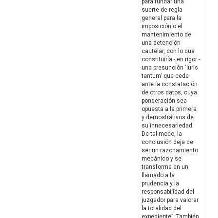
para fundar una
suerte de regla
general para la
imposición o el
mantenimiento de
una detención
cautelar, con lo que
constituiría - en rigor -
una presunción ‘iuris
tantum’ que cede
ante la constatación
de otros datos, cuya
ponderación sea
opuesta a la primera
y demostrativos de
su innecesariedad.
De tal modo, la
conclusión deja de
ser un razonamiento
mecánico y se
transforma en un
llamado a la
prudencia y la
responsabilidad del
juzgador para valorar
la totalidad del
expediente”. También