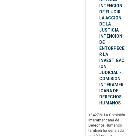
INTENCION
DE ELUDIR
LA ACCION
DE LA
JUSTICIA -
INTENCION
DE
ENTORPECE
R LA
INVESTIGAC
ION
JUDICIAL -
COMISION
INTERAMER
ICANA DE
DERECHOS
HUMANOS
<84272> La Comisión
Interamericana de
Derechos Humanos
también ha señalado
que “el riesgo