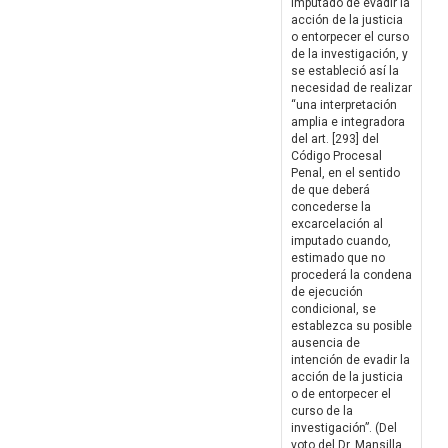
imputado de evadir la
acción de la justicia
o entorpecer el curso
de la investigación, y
se estableció así la
necesidad de realizar
“una interpretación
amplia e integradora
del art. [293] del
Código Procesal
Penal, en el sentido
de que deberá
concederse la
excarcelación al
imputado cuando,
estimado que no
procederá la condena
de ejecución
condicional, se
establezca su posible
ausencia de
intención de evadir la
acción de la justicia
o de entorpecer el
curso de la
investigación”. (Del
voto del Dr. Mansilla