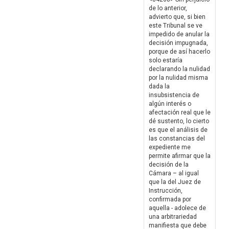
de lo anterior,
advierto que, si bien
este Tribunal se ve
impedido de anular la
decisión impugnada,
porque de así hacerlo
solo estaría
declarando la nulidad
por la nulidad misma
dada la
insubsistencia de
algún interés o
afectación real que le
dé sustento, lo cierto
es que el análisis de
las constancias del
expediente me
permite afirmar que la
decisión de la
Cámara – al igual
que la del Juez de
Instrucción,
confirmada por
aquella - adolece de
una arbitrariedad
manifiesta que debe