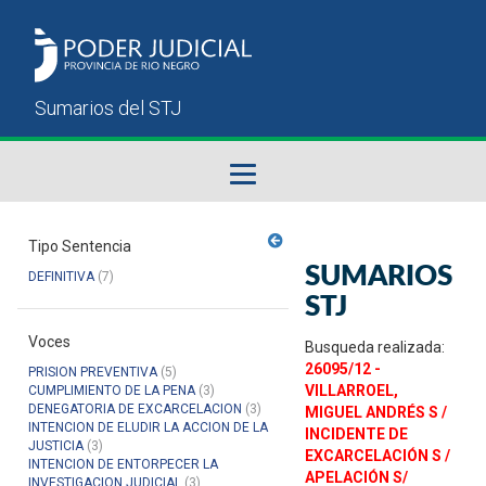
Fallos del STJ
Tipo Sentencia
SUMARIOS
DEFINITIVA
(7)
Sumarios del STJ
STJ
Voces
Manual del Usuario
Busqueda realizada:
26095/12 -
PRISION PREVENTIVA
(5)
VILLARROEL,
CUMPLIMIENTO DE LA PENA
(3)
DENEGATORIA DE EXCARCELACION
(3)
MIGUEL ANDRÉS S /
INTENCION DE ELUDIR LA ACCION DE LA
INCIDENTE DE
JUSTICIA
(3)
EXCARCELACIÓN S /
INTENCION DE ENTORPECER LA
APELACIÓN S/
INVESTIGACION JUDICIAL
(3)