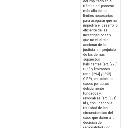
del imputado en el
trámite del proceso
más allá de los
límites necesarios
para asegurar que no
impedirá el desarrollo
eficiente de las
investigaciones y
que no eludirá el
accionar de la
justicia, sin perjuicio
de los demás
supuestos
habilitantes (art. [293]
CPP) y limitantes
(arts. [294] y [295]
C.P.P.), en todos los
casos por autos
debidamente
fundados y
revocables (art. [301]
íd.), conjugando la
totalidad de las
circunstancias del
caso que doten a la
decisión de
racionalidad y no