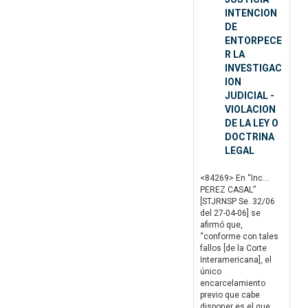
INTENCION
DE
ENTORPECE
R LA
INVESTIGAC
ION
JUDICIAL -
VIOLACION
DE LA LEY O
DOCTRINA
LEGAL
<84269> En “Inc…
PEREZ CASAL”
[STJRNSP Se. 32/06
del 27-04-06] se
afirmó que,
“conforme con tales
fallos [de la Corte
Interamericana], el
único
encarcelamiento
previo que cabe
disponer es el que