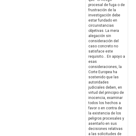
procesal de fuga o de
frustración de la
investigación debe
estar fundado en
circunstancias
objetivas. La mera
alegación sin
consideración del
caso concreto no
satisface este
requisito… En apoyo a
esas
consideraciones, la
Corte Europea ha
sostenido que las
autoridades
judiciales deben, en
virtud del principio de
inocencia, examinar
todos los hechos a
favor o en contra de
la existencia de los
peligros procesales y
asentarlo en sus
decisiones relativas
a las solicitudes de