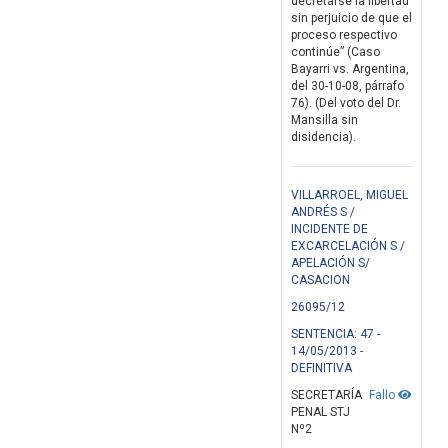
decretarse la libertad
sin perjuicio de que el
proceso respectivo
continúe” (Caso
Bayarri vs. Argentina,
del 30-10-08, párrafo
76). (Del voto del Dr.
Mansilla sin
disidencia).
VILLARROEL, MIGUEL
ANDRÉS S /
INCIDENTE DE
EXCARCELACIÓN S /
APELACIÓN S/
CASACION
26095/12
SENTENCIA: 47 -
14/05/2013 -
DEFINITIVA
SECRETARÍA
Fallo
PENAL STJ
Nº2