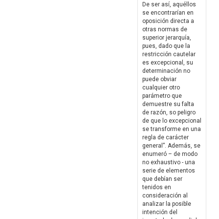
De ser así, aquéllos
se encontrarían en
oposición directa a
otras normas de
superior jerarquía,
pues, dado que la
restricción cautelar
es excepcional, su
determinación no
puede obviar
cualquier otro
parámetro que
demuestre su falta
de razón, so peligro
de que lo excepcional
se transforme en una
regla de carácter
general”. Además, se
enumeró – de modo
no exhaustivo - una
serie de elementos
que debían ser
tenidos en
consideración al
analizar la posible
intención del