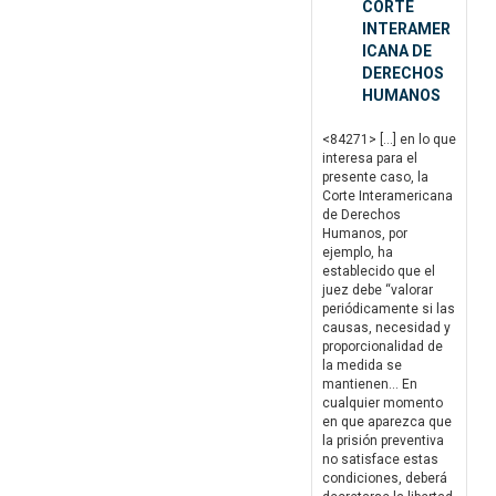
CORTE
INTERAMER
ICANA DE
DERECHOS
HUMANOS
<84271> […] en lo que
interesa para el
presente caso, la
Corte Interamericana
de Derechos
Humanos, por
ejemplo, ha
establecido que el
juez debe “valorar
periódicamente si las
causas, necesidad y
proporcionalidad de
la medida se
mantienen… En
cualquier momento
en que aparezca que
la prisión preventiva
no satisface estas
condiciones, deberá