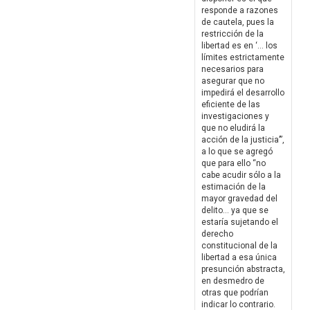
responde a razones
de cautela, pues la
restricción de la
libertad es en ‘… los
límites estrictamente
necesarios para
asegurar que no
impedirá el desarrollo
eficiente de las
investigaciones y
que no eludirá la
acción de la justicia’”,
a lo que se agregó
que para ello “no
cabe acudir sólo a la
estimación de la
mayor gravedad del
delito… ya que se
estaría sujetando el
derecho
constitucional de la
libertad a esa única
presunción abstracta,
en desmedro de
otras que podrían
indicar lo contrario.