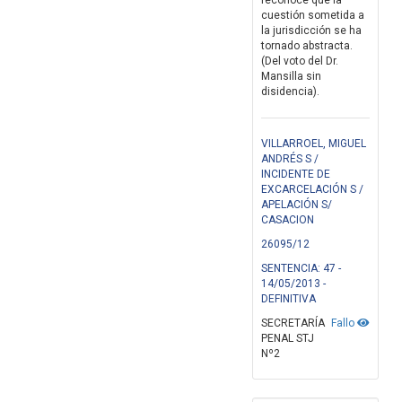
reconoce que la
cuestión sometida a
la jurisdicción se ha
tornado abstracta.
(Del voto del Dr.
Mansilla sin
disidencia).
VILLARROEL, MIGUEL
ANDRÉS S /
INCIDENTE DE
EXCARCELACIÓN S /
APELACIÓN S/
CASACION
26095/12
SENTENCIA: 47 -
14/05/2013 -
DEFINITIVA
SECRETARÍA
Fallo
PENAL STJ
Nº2