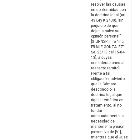
resolver las causas
en conformidad con
la doctrina legal (art.
43 Ley K 2430), sin
perjuicio de que
dejen a salvo su
opinión personal”
[STJRNSP in re “Inc…
FRAILE GONZALEZ”
Se. 26/13 del 15-04-
13], a cuyas
consideraciones al
respecto remito).
Frente a tal
obligación, advierto
que la Cámara
desconoció la
doctrina legal que
rige la temática en
tratamiento, al no
fundar
adecuadamente la
necesidad de
mantener la prisión
preventiva de [V. ],
mientras que el Juez