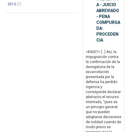
2013
(7)
A - JUICIO
ABREVIADO
- PENA
COMPURGA
DA:
PROCEDEN
CIA
<84267> […] Así, la
impugnación contra
la confirmación de la
denegatoria de la
excarcelación
presentada por la
defensa ha perdido
vigencia y
corresponde declarar
abstracto el recurso
intentado, “pues es
un principio general
que no pueden
adoptarse decisiones
de nulidad cuando de
modo previo se