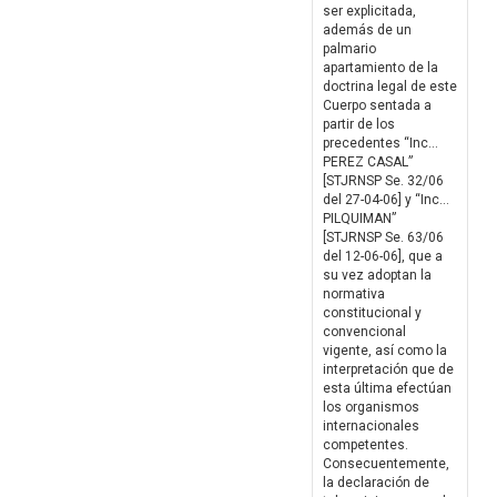
ser explicitada,
además de un
palmario
apartamiento de la
doctrina legal de este
Cuerpo sentada a
partir de los
precedentes “Inc…
PEREZ CASAL”
[STJRNSP Se. 32/06
del 27-04-06] y “Inc…
PILQUIMAN”
[STJRNSP Se. 63/06
del 12-06-06], que a
su vez adoptan la
normativa
constitucional y
convencional
vigente, así como la
interpretación que de
esta última efectúan
los organismos
internacionales
competentes.
Consecuentemente,
la declaración de