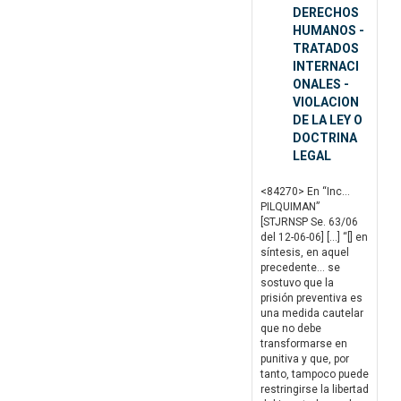
DERECHOS
HUMANOS -
TRATADOS
INTERNACI
ONALES -
VIOLACION
DE LA LEY O
DOCTRINA
LEGAL
<84270> En “Inc…
PILQUIMAN”
[STJRNSP Se. 63/06
del 12-06-06] […] “[] en
síntesis, en aquel
precedente… se
sostuvo que la
prisión preventiva es
una medida cautelar
que no debe
transformarse en
punitiva y que, por
tanto, tampoco puede
restringirse la libertad