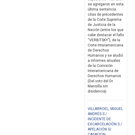
se agregaron en esta
última sentencia
citas de precedentes
de la Corte Suprema
de Justicia de la
Nación (entre los que
cabe destacar el fallo
“VERBITSKY”), de la
Corte Interamericana
de Derechos
Humanos y se aludió
a informes anuales
de la Comisión
Interamericana de
Derechos Humanos
(Del voto del Dr.
Mansilla sin
disidencia).
VILLARROEL, MIGUEL
ANDRÉS S /
INCIDENTE DE
EXCARCELACIÓN S /
APELACIÓN S/
CASACION