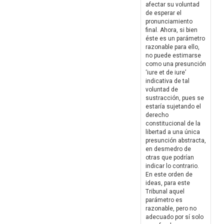
afectar su voluntad
de esperar el
pronunciamiento
final. Ahora, si bien
éste es un parámetro
razonable para ello,
no puede estimarse
como una presunción
‘iure et de iure’
indicativa de tal
voluntad de
sustracción, pues se
estaría sujetando el
derecho
constitucional de la
libertad a una única
presunción abstracta,
en desmedro de
otras que podrían
indicar lo contrario.
En este orden de
ideas, para este
Tribunal aquel
parámetro es
razonable, pero no
adecuado por sí solo