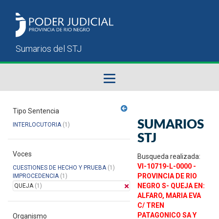
Fallos del STJ
Tipo Sentencia
SUMARIOS
INTERLOCUTORIA
(1)
Sumarios del STJ
STJ
Voces
Manual del Usuario
Busqueda realizada:
VI-10719-L-0000 -
CUESTIONES DE HECHO Y PRUEBA
(1)
PROVINCIA DE RIO
IMPROCEDENCIA
(1)
NEGRO S- QUEJA EN:
QUEJA
(1)
ALFARO, MARIA EVA
C/ TREN
PATAGONICO SA Y
Organismo