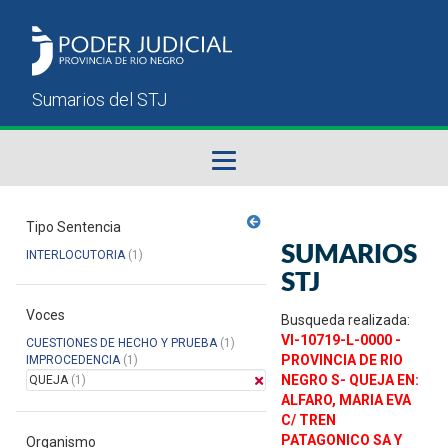
Fallos del STJ
Tipo Sentencia
SUMARIOS
INTERLOCUTORIA
(1)
Sumarios del STJ
STJ
Voces
Manual del Usuario
Busqueda realizada:
VI-10719-L-0000 -
CUESTIONES DE HECHO Y PRUEBA
(1)
PROVINCIA DE RIO
IMPROCEDENCIA
(1)
NEGRO S- QUEJA EN:
QUEJA
(1)
ALFARO, MARIA EVA
C/ TREN
PATAGONICO SA Y
Organismo