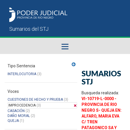
Fallos del STJ
Tipo Sentencia
SUMARIOS
INTERLOCUTORIA
(3)
Sumarios del STJ
STJ
Voces
Manual del Usuario
Busqueda realizada:
VI-10719-L-0000 -
CUESTIONES DE HECHO Y PRUEBA
(3)
PROVINCIA DE RIO
IMPROCEDENCIA
(3)
NEGRO S- QUEJA EN:
CASACIÓN
(2)
DAÑO MORAL
(2)
ALFARO, MARIA EVA
QUEJA
(1)
C/ TREN
PATAGONICO SA Y