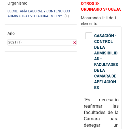
Organismo
OTROS S-
ORDINARIO S/ QUEJA
SECRETARÍA LABORAL Y CONTENCIOSO
ADMINISTRATIVO LABORAL STJ Nº3
(1)
Mostrando
1-1
de
1
elemento.
Año
CASACIÓN -
CONTROL
2021
(1)
DE LA
ADMISIBILID
AD -
FACULTADES
DE LA
CÁMARA DE
APELACION
ES
"Es necesario
reafirmar las
facultades de la
Cámara para
denegar un