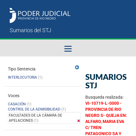
Fallos del STJ
Tipo Sentencia
SUMARIOS
INTERLOCUTORIA
(1)
Sumarios del STJ
STJ
Voces
Manual del Usuario
Busqueda realizada:
VI-10719-L-0000 -
CASACIÓN
(1)
PROVINCIA DE RIO
CONTROL DE LA ADMISIBILIDAD
(1)
NEGRO S- QUEJA EN:
FACULTADES DE LA CÁMARA DE
APELACIONES
(1)
ALFARO, MARIA EVA
C/ TREN
PATAGONICO SA Y