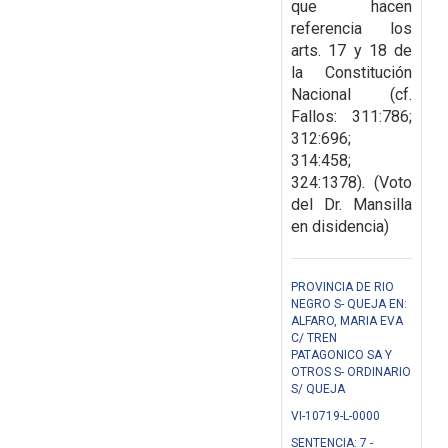
que hacen
referencia los
arts. 17 y 18 de
la Constitución
Nacional (cf.
Fallos: 311:786;
312:696;
314:458;
324:1378). (Voto
del Dr. Mansilla
en disidencia)
PROVINCIA DE RIO
NEGRO S- QUEJA EN:
ALFARO, MARIA EVA
C/ TREN
PATAGONICO SA Y
OTROS S- ORDINARIO
S/ QUEJA
VI-10719-L-0000
SENTENCIA: 7 -