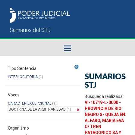
Fallos del STJ
Tipo Sentencia
SUMARIOS
INTERLOCUTORIA
(1)
Sumarios del STJ
STJ
Voces
Manual del Usuario
Busqueda realizada:
VI-10719-L-0000 -
CARACTER EXCEPCIONAL
(1)
PROVINCIA DE RIO
DOCTRINA DE LA ARBITRARIEDAD
(1)
NEGRO S- QUEJA EN:
ALFARO, MARIA EVA
C/ TREN
Organismo
PATAGONICO SA Y