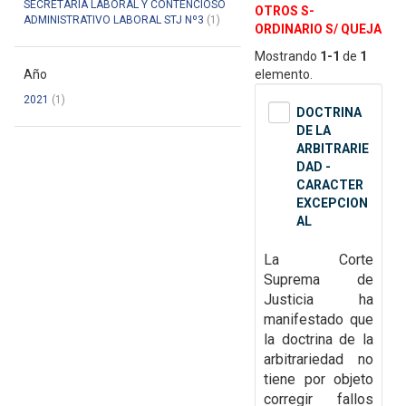
SECRETARÍA LABORAL Y CONTENCIOSO
OTROS S-
ADMINISTRATIVO LABORAL STJ Nº3
(1)
ORDINARIO S/ QUEJA
Mostrando
1-1
de
1
Año
elemento.
2021
(1)
DOCTRINA
DE LA
ARBITRARIE
DAD -
CARACTER
EXCEPCION
AL
La Corte
Suprema de
Justicia ha
manifestado que
la doctrina de la
arbitrariedad no
tiene por objeto
corregir fallos