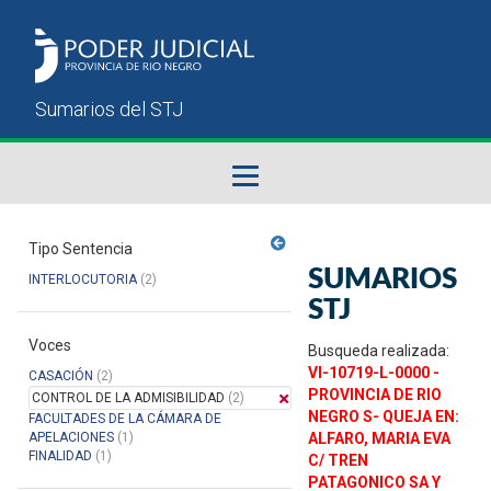
Fallos del STJ
Tipo Sentencia
SUMARIOS
INTERLOCUTORIA
(2)
Sumarios del STJ
STJ
Voces
Manual del Usuario
Busqueda realizada:
VI-10719-L-0000 -
CASACIÓN
(2)
PROVINCIA DE RIO
CONTROL DE LA ADMISIBILIDAD
(2)
NEGRO S- QUEJA EN:
FACULTADES DE LA CÁMARA DE
APELACIONES
(1)
ALFARO, MARIA EVA
FINALIDAD
(1)
C/ TREN
PATAGONICO SA Y