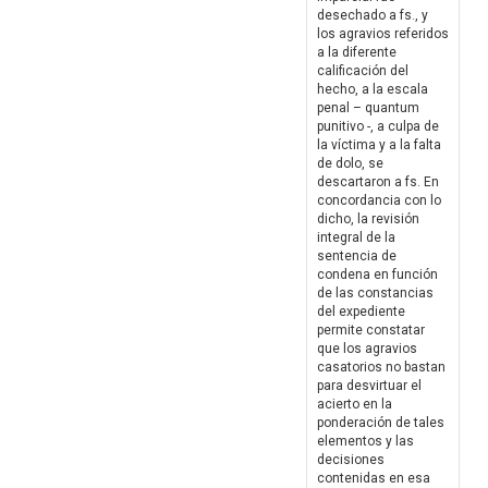
desechado a fs., y
los agravios referidos
a la diferente
calificación del
hecho, a la escala
penal – quantum
punitivo -, a culpa de
la víctima y a la falta
de dolo, se
descartaron a fs. En
concordancia con lo
dicho, la revisión
integral de la
sentencia de
condena en función
de las constancias
del expediente
permite constatar
que los agravios
casatorios no bastan
para desvirtuar el
acierto en la
ponderación de tales
elementos y las
decisiones
contenidas en esa