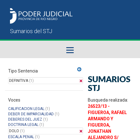
Fallos del STJ
Tipo Sentencia
SUMARIOS
DEFINITIVA
(1)
Sumarios del STJ
STJ
Voces
Manual del Usuario
Busqueda realizada:
26523/13 -
CALIFICACION LEGAL
(1)
FIGUEROA, RAFAEL
DEBER DE IMPARCIALIDAD
(1)
ARMANDO Y
DEBERES DEL JUEZ
(1)
DOCTRINA LEGAL
(1)
FIGUEROA,
DOLO
(1)
JONATHAN
ESCALA PENAL
(1)
ALEJANDRO S/