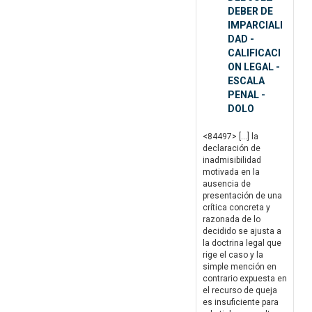
DEBER DE
IMPARCIALI
DAD -
CALIFICACI
ON LEGAL -
ESCALA
PENAL -
DOLO
<84497> […] la
declaración de
inadmisibilidad
motivada en la
ausencia de
presentación de una
crítica concreta y
razonada de lo
decidido se ajusta a
la doctrina legal que
rige el caso y la
simple mención en
contrario expuesta en
el recurso de queja
es insuficiente para