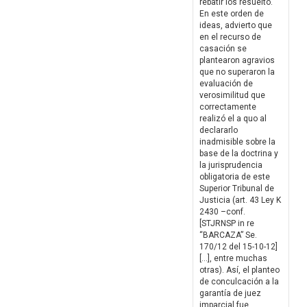
rebatir los resuelto.
En este orden de
ideas, advierto que
en el recurso de
casación se
plantearon agravios
que no superaron la
evaluación de
verosimilitud que
correctamente
realizó el a quo al
declararlo
inadmisible sobre la
base de la doctrina y
la jurisprudencia
obligatoria de este
Superior Tribunal de
Justicia (art. 43 Ley K
2430 –conf.
[STJRNSP in re
“BARCAZA” Se.
170/12 del 15-10-12]
[…], entre muchas
otras). Así, el planteo
de conculcación a la
garantía de juez
imparcial fue