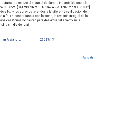
ectamente realizó el a quo al declararlo inadmisible sobre la
y K 2430 –conf. [STJRNSP in re “BARCAZA” Se. 170/12 del 15-10-12]
 a fs., y los agravios referidos a la diferente calificación del
n a fs. En concordancia con lo dicho, la revisión integral de la
os casatorios no bastan para desvirtuar el acierto en la
silla sin disidencia)
an Alejandro;
26523/13
Fallo