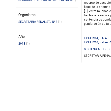
RECURSO DE QUEJA: IMPROCEDENCIA
(1)
recurso de casación
base de la doctrina
[…], entre muchas ot
Organismo
hecho, a la escala p
sentencia de conden
SECRETARÍA PENAL STJ Nº2
(1)
ponderación de tale
Año
FIGUEROA, RAFAEL 
FIGUEROA, Rafael 
2013
(1)
SENTENCIA: 112 - 2
SECRETARÍA PENAL