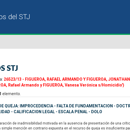
S STJ
a:
26523/13 - FIGUEROA, RAFAEL ARMANDO Y FIGUEROA, JONATHAN 
ROA, Rafael Armando y FIGUEROA, Vanesa Verónica s/Homicidio')
1
elemento.
E QUEJA: IMPROCEDENCIA - FALTA DE FUNDAMENTACION - DOCTRI
IDAD - CALIFICACION LEGAL - ESCALA PENAL - DOLO
aración de inadmisibilidad motivada en la ausencia de presentación de una crític
la simple mención en contrario expuesta en el recurso de queja es insuficiente par