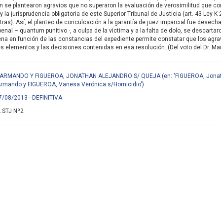
 se plantearon agravios que no superaron la evaluación de verosimilitud que corr
 y la jurisprudencia obligatoria de este Superior Tribunal de Justicia (art. 43 Le
ras). Así, el planteo de conculcación a la garantía de juez imparcial fue desechado
enal – quantum punitivo -, a culpa de la víctima y a la falta de dolo, se descartaro
a en función de las constancias del expediente permite constatar que los agravi
s elementos y las decisiones contenidas en esa resolución. (Del voto del Dr. Man
ARMANDO Y FIGUEROA, JONATHAN ALEJANDRO S/ QUEJA (en: 'FIGUEROA, Jonath
Armando y FIGUEROA, Vanesa Verónica s/Homicidio')
7/08/2013 - DEFINITIVA
 STJ Nº2