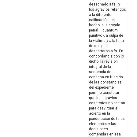
desechado a fs., y
los agravios referidos
a la diferente
calificación del
hecho, a la escala
penal – quantum
punitivo -, a culpa de
la víctima y a la falta
de dolo, se
descartaron a fs. En
concordancia con lo
dicho, la revisión
integral de la
sentencia de
condena en función
de las constancias
del expediente
permite constatar
que los agravios
casatorios no bastan
para desvirtuar el
acierto en la
ponderación de tales
elementos y las
decisiones
contenidas en esa