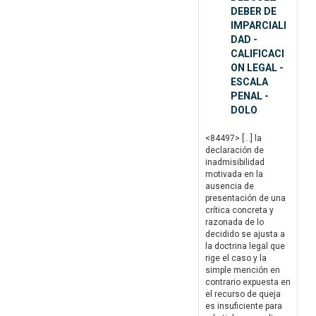
DEBER DE
IMPARCIALI
DAD -
CALIFICACI
ON LEGAL -
ESCALA
PENAL -
DOLO
<84497> […] la
declaración de
inadmisibilidad
motivada en la
ausencia de
presentación de una
crítica concreta y
razonada de lo
decidido se ajusta a
la doctrina legal que
rige el caso y la
simple mención en
contrario expuesta en
el recurso de queja
es insuficiente para