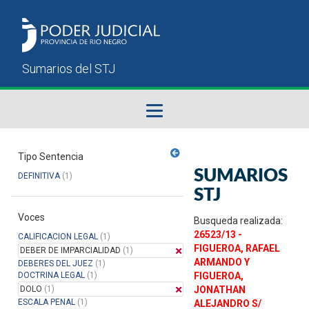
Fallos del STJ
Tipo Sentencia
SUMARIOS
DEFINITIVA
(1)
Sumarios del STJ
STJ
Voces
Manual del Usuario
Busqueda realizada:
26523/13 -
CALIFICACION LEGAL
(1)
FIGUEROA, RAFAEL
DEBER DE IMPARCIALIDAD
(1)
ARMANDO Y
DEBERES DEL JUEZ
(1)
DOCTRINA LEGAL
(1)
FIGUEROA,
DOLO
(1)
JONATHAN
ESCALA PENAL
(1)
ALEJANDRO S/