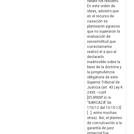
rebatir los resuelto.
En este orden de
ideas, advierto que
en el recurso de
casación se
plantearon agravios
que no superaron la
evaluación de
verosimilitud que
correctamente
realizó el a quo al
declararlo
inadmisible sobre la
base de la doctrina y
la jurisprudencia
obligatoria de este
Superior Tribunal de
Justicia (art. 43 Ley K
2430 –conf.
[STJRNSP in re
“BARCAZA” Se.
170/12 del 15-10-12]
[…], entre muchas
otras). Así, el planteo
de conculcación a la
garantía de juez
imparcial fue