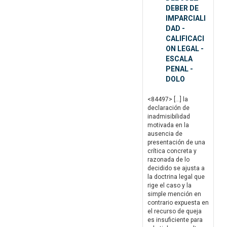
DEBER DE
IMPARCIALI
DAD -
CALIFICACI
ON LEGAL -
ESCALA
PENAL -
DOLO
<84497> […] la
declaración de
inadmisibilidad
motivada en la
ausencia de
presentación de una
crítica concreta y
razonada de lo
decidido se ajusta a
la doctrina legal que
rige el caso y la
simple mención en
contrario expuesta en
el recurso de queja
es insuficiente para