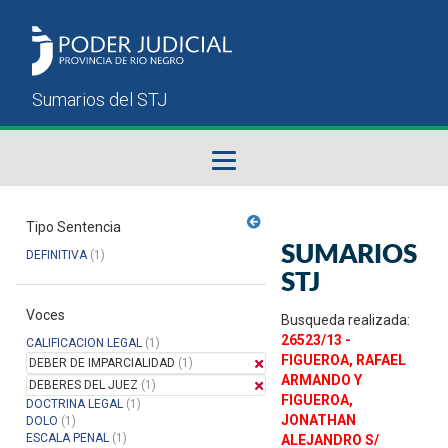
Fallos del STJ
Tipo Sentencia
SUMARIOS
DEFINITIVA
(1)
Sumarios del STJ
STJ
Voces
Manual del Usuario
Busqueda realizada:
26523/13 -
CALIFICACION LEGAL
(1)
FIGUEROA, RAFAEL
DEBER DE IMPARCIALIDAD
(1)
ARMANDO Y
DEBERES DEL JUEZ
(1)
FIGUEROA,
DOCTRINA LEGAL
(1)
JONATHAN
DOLO
(1)
ESCALA PENAL
(1)
ALEJANDRO S/