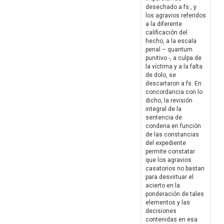
desechado a fs., y
los agravios referidos
a la diferente
calificación del
hecho, a la escala
penal – quantum
punitivo -, a culpa de
la víctima y a la falta
de dolo, se
descartaron a fs. En
concordancia con lo
dicho, la revisión
integral de la
sentencia de
condena en función
de las constancias
del expediente
permite constatar
que los agravios
casatorios no bastan
para desvirtuar el
acierto en la
ponderación de tales
elementos y las
decisiones
contenidas en esa