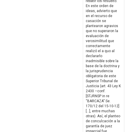
rebatir los resuelto.
En este orden de
ideas, advierto que
en el recurso de
casación se
plantearon agravios
que no superaron la
evaluación de
verosimilitud que
correctamente
realizó el a quo al
declararlo
inadmisible sobre la
base de la doctrina y
la jurisprudencia
obligatoria de este
Superior Tribunal de
Justicia (art. 43 Ley K
2430 –conf.
[STJRNSP in re
“BARCAZA” Se.
170/12 del 15-10-12]
[…], entre muchas
otras). Así, el planteo
de conculcación a la
garantía de juez
imparcial fue