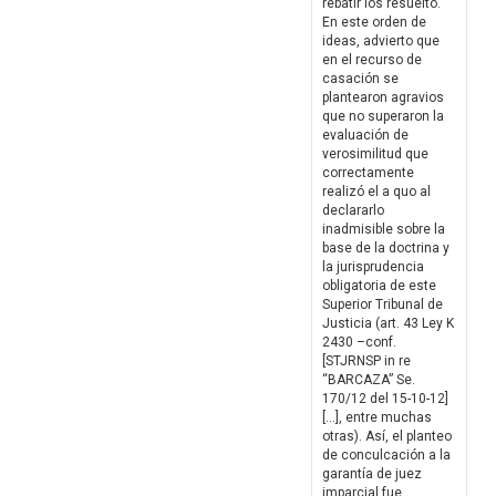
rebatir los resuelto.
En este orden de
ideas, advierto que
en el recurso de
casación se
plantearon agravios
que no superaron la
evaluación de
verosimilitud que
correctamente
realizó el a quo al
declararlo
inadmisible sobre la
base de la doctrina y
la jurisprudencia
obligatoria de este
Superior Tribunal de
Justicia (art. 43 Ley K
2430 –conf.
[STJRNSP in re
“BARCAZA” Se.
170/12 del 15-10-12]
[…], entre muchas
otras). Así, el planteo
de conculcación a la
garantía de juez
imparcial fue