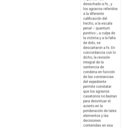
desechado a fs., y
los agravios referidos
a la diferente
calificación del
hecho, a la escala
penal – quantum
punitivo -, a culpa de
la víctima y a la falta
de dolo, se
descartaron a fs. En
concordancia con lo
dicho, la revisión
integral de la
sentencia de
condena en función
de las constancias
del expediente
permite constatar
que los agravios
casatorios no bastan
para desvirtuar el
acierto en la
ponderación de tales
elementos y las
decisiones
contenidas en esa