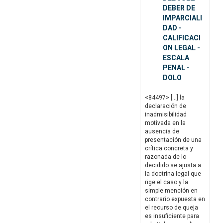
DEBER DE
IMPARCIALI
DAD -
CALIFICACI
ON LEGAL -
ESCALA
PENAL -
DOLO
<84497> […] la
declaración de
inadmisibilidad
motivada en la
ausencia de
presentación de una
crítica concreta y
razonada de lo
decidido se ajusta a
la doctrina legal que
rige el caso y la
simple mención en
contrario expuesta en
el recurso de queja
es insuficiente para