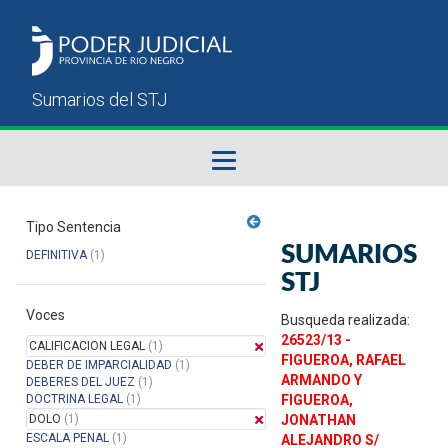
Fallos del STJ
Tipo Sentencia
SUMARIOS
DEFINITIVA
(1)
Sumarios del STJ
STJ
Voces
Manual del Usuario
Busqueda realizada:
26523/13 -
CALIFICACION LEGAL
(1)
FIGUEROA, RAFAEL
DEBER DE IMPARCIALIDAD
(1)
ARMANDO Y
DEBERES DEL JUEZ
(1)
DOCTRINA LEGAL
(1)
FIGUEROA,
DOLO
(1)
JONATHAN
ESCALA PENAL
(1)
ALEJANDRO S/