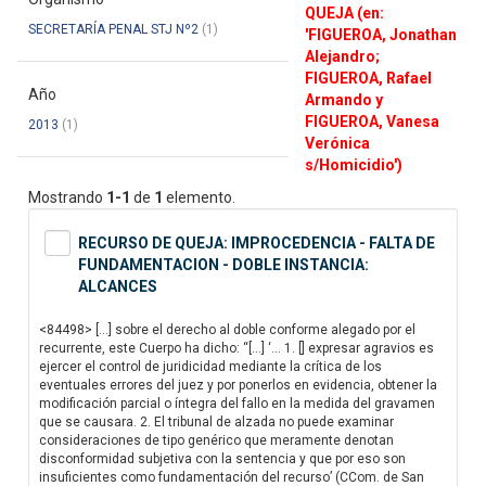
QUEJA (en:
SECRETARÍA PENAL STJ Nº2
(1)
'FIGUEROA, Jonathan
Alejandro;
FIGUEROA, Rafael
Año
Armando y
FIGUEROA, Vanesa
2013
(1)
Verónica
s/Homicidio')
Mostrando
1-1
de
1
elemento.
RECURSO DE QUEJA: IMPROCEDENCIA - FALTA DE
FUNDAMENTACION - DOBLE INSTANCIA:
ALCANCES
<84498> […] sobre el derecho al doble conforme alegado por el
recurrente, este Cuerpo ha dicho: “[…] ‘… 1. [] expresar agravios es
ejercer el control de juridicidad mediante la crítica de los
eventuales errores del juez y por ponerlos en evidencia, obtener la
modificación parcial o íntegra del fallo en la medida del gravamen
que se causara. 2. El tribunal de alzada no puede examinar
consideraciones de tipo genérico que meramente denotan
disconformidad subjetiva con la sentencia y que por eso son
insuficientes como fundamentación del recurso’ (CCom. de San