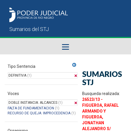
Fallos del STJ
Tipo Sentencia
SUMARIOS
DEFINITIVA
(1)
Sumarios del STJ
STJ
Voces
Manual del Usuario
Busqueda realizada:
26523/13 -
DOBLE INSTANCIA: ALCANCES
(1)
FIGUEROA, RAFAEL
FALTA DE FUNDAMENTACION
(1)
ARMANDO Y
RECURSO DE QUEJA: IMPROCEDENCIA
(1)
FIGUEROA,
JONATHAN
ALEJANDRO S/
Organismo