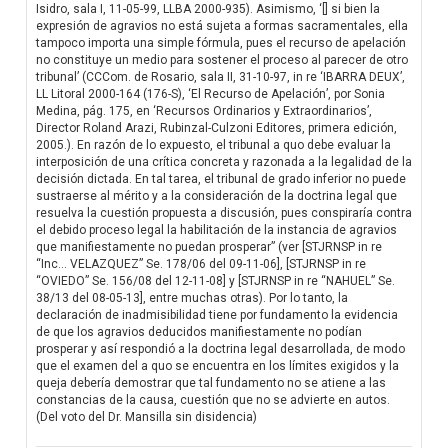
Isidro, sala I, 11-05-99, LLBA 2000-935). Asimismo, ‘[] si bien la
expresión de agravios no está sujeta a formas sacramentales, ella
tampoco importa una simple fórmula, pues el recurso de apelación
no constituye un medio para sostener el proceso al parecer de otro
tribunal’ (CCCom. de Rosario, sala II, 31-10-97, in re ‘IBARRA DEUX’,
LL Litoral 2000-164 (176-S), ‘El Recurso de Apelación’, por Sonia
Medina, pág. 175, en ‘Recursos Ordinarios y Extraordinarios’,
Director Roland Arazi, Rubinzal-Culzoni Editores, primera edición,
2005.). En razón de lo expuesto, el tribunal a quo debe evaluar la
interposición de una crítica concreta y razonada a la legalidad de la
decisión dictada. En tal tarea, el tribunal de grado inferior no puede
sustraerse al mérito y a la consideración de la doctrina legal que
resuelva la cuestión propuesta a discusión, pues conspiraría contra
el debido proceso legal la habilitación de la instancia de agravios
que manifiestamente no puedan prosperar” (ver [STJRNSP in re
“Inc… VELAZQUEZ” Se. 178/06 del 09-11-06], [STJRNSP in re
“OVIEDO” Se. 156/08 del 12-11-08] y [STJRNSP in re “NAHUEL” Se.
38/13 del 08-05-13], entre muchas otras). Por lo tanto, la
declaración de inadmisibilidad tiene por fundamento la evidencia
de que los agravios deducidos manifiestamente no podían
prosperar y así respondió a la doctrina legal desarrollada, de modo
que el examen del a quo se encuentra en los límites exigidos y la
queja debería demostrar que tal fundamento no se atiene a las
constancias de la causa, cuestión que no se advierte en autos.
(Del voto del Dr. Mansilla sin disidencia)