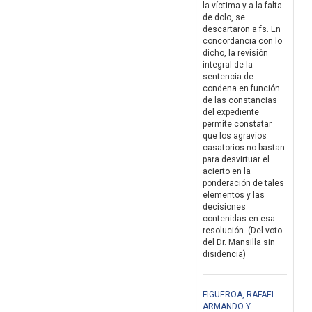
la víctima y a la falta
de dolo, se
descartaron a fs. En
concordancia con lo
dicho, la revisión
integral de la
sentencia de
condena en función
de las constancias
del expediente
permite constatar
que los agravios
casatorios no bastan
para desvirtuar el
acierto en la
ponderación de tales
elementos y las
decisiones
contenidas en esa
resolución. (Del voto
del Dr. Mansilla sin
disidencia)
FIGUEROA, RAFAEL
ARMANDO Y