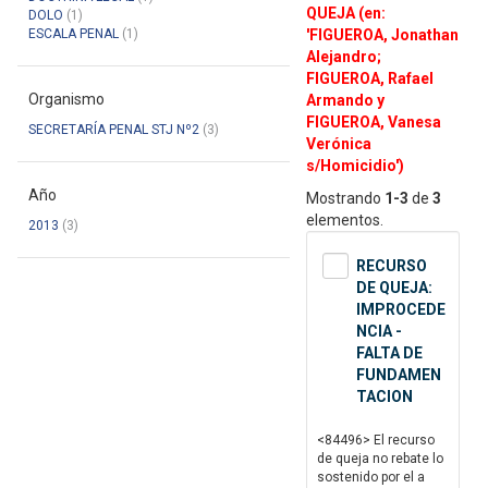
QUEJA (en:
DOLO
(1)
ESCALA PENAL
(1)
'FIGUEROA, Jonathan
Alejandro;
FIGUEROA, Rafael
Organismo
Armando y
FIGUEROA, Vanesa
SECRETARÍA PENAL STJ Nº2
(3)
Verónica
s/Homicidio')
Año
Mostrando
1-3
de
3
elementos.
2013
(3)
RECURSO
DE QUEJA:
IMPROCEDE
NCIA -
FALTA DE
FUNDAMEN
TACION
<84496> El recurso
de queja no rebate lo
sostenido por el a