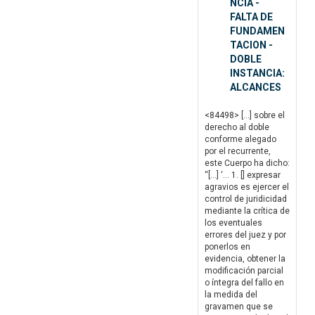
NCIA -
FALTA DE
FUNDAMEN
TACION -
DOBLE
INSTANCIA:
ALCANCES
<84498> […] sobre el
derecho al doble
conforme alegado
por el recurrente,
este Cuerpo ha dicho:
“[…] ‘… 1. [] expresar
agravios es ejercer el
control de juridicidad
mediante la crítica de
los eventuales
errores del juez y por
ponerlos en
evidencia, obtener la
modificación parcial
o íntegra del fallo en
la medida del
gravamen que se