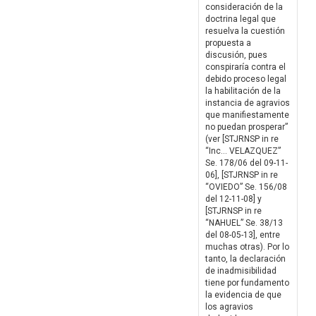
consideración de la
doctrina legal que
resuelva la cuestión
propuesta a
discusión, pues
conspiraría contra el
debido proceso legal
la habilitación de la
instancia de agravios
que manifiestamente
no puedan prosperar”
(ver [STJRNSP in re
“Inc… VELAZQUEZ”
Se. 178/06 del 09-11-
06], [STJRNSP in re
“OVIEDO” Se. 156/08
del 12-11-08] y
[STJRNSP in re
“NAHUEL” Se. 38/13
del 08-05-13], entre
muchas otras). Por lo
tanto, la declaración
de inadmisibilidad
tiene por fundamento
la evidencia de que
los agravios