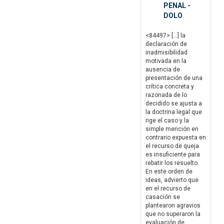
PENAL -
DOLO
<84497> […] la
declaración de
inadmisibilidad
motivada en la
ausencia de
presentación de una
crítica concreta y
razonada de lo
decidido se ajusta a
la doctrina legal que
rige el caso y la
simple mención en
contrario expuesta en
el recurso de queja
es insuficiente para
rebatir los resuelto.
En este orden de
ideas, advierto que
en el recurso de
casación se
plantearon agravios
que no superaron la
evaluación de