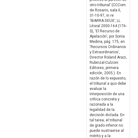
otro tribunal’ (CCCom.
de Rosario, sala II,
31-10-97, in re
‘IBARRA DEUX’, LL
Litoral 2000-164 (176-
S), ‘El Recurso de
Apelación’, por Sonia
Medina, pág. 175, en
‘Recursos Ordinarios
y Extraordinarios’,
Director Roland Arazi,
Rubinzal-Culzoni
Editores, primera
edición, 2005.). En
razón de lo expuesto,
el tribunal a quo debe
evaluar la
interposición de una
crítica concreta y
razonada a la
legalidad de la
decisión dictada. En
tal tarea, el tribunal
de grado inferior no
puede sustraerse al
mérito y a la