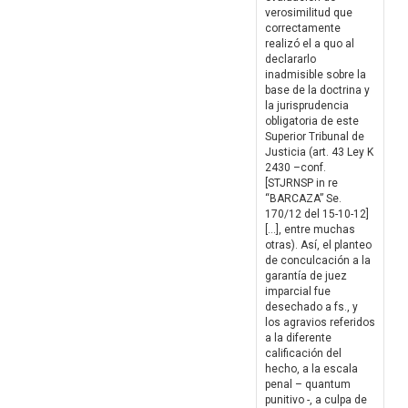
verosimilitud que
correctamente
realizó el a quo al
declararlo
inadmisible sobre la
base de la doctrina y
la jurisprudencia
obligatoria de este
Superior Tribunal de
Justicia (art. 43 Ley K
2430 –conf.
[STJRNSP in re
“BARCAZA” Se.
170/12 del 15-10-12]
[…], entre muchas
otras). Así, el planteo
de conculcación a la
garantía de juez
imparcial fue
desechado a fs., y
los agravios referidos
a la diferente
calificación del
hecho, a la escala
penal – quantum
punitivo -, a culpa de