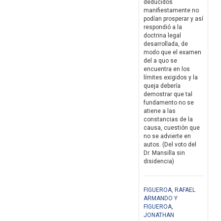
deducidos
manifiestamente no
podían prosperar y así
respondió a la
doctrina legal
desarrollada, de
modo que el examen
del a quo se
encuentra en los
límites exigidos y la
queja debería
demostrar que tal
fundamento no se
atiene a las
constancias de la
causa, cuestión que
no se advierte en
autos. (Del voto del
Dr. Mansilla sin
disidencia)
FIGUEROA, RAFAEL
ARMANDO Y
FIGUEROA,
JONATHAN