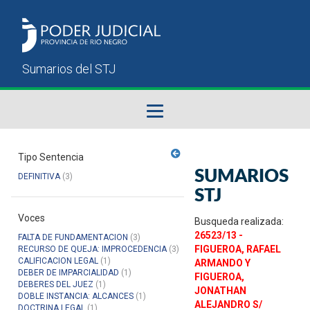
Fallos del STJ
Tipo Sentencia
SUMARIOS
DEFINITIVA
(3)
Sumarios del STJ
STJ
Voces
Manual del Usuario
Busqueda realizada:
26523/13 -
FALTA DE FUNDAMENTACION
(3)
FIGUEROA, RAFAEL
RECURSO DE QUEJA: IMPROCEDENCIA
(3)
CALIFICACION LEGAL
(1)
ARMANDO Y
DEBER DE IMPARCIALIDAD
(1)
FIGUEROA,
DEBERES DEL JUEZ
(1)
JONATHAN
DOBLE INSTANCIA: ALCANCES
(1)
ALEJANDRO S/
DOCTRINA LEGAL
(1)