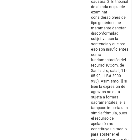
causara. 2. El tribunal
de alzada no puede
examinar
consideraciones de
tipo genérico que
meramente denotan
disconformidad
subjetiva con la
sentencia y que por
eso son insuficientes
como
fundamentación del
recurso’ (CCom. de
San Isidro, sala I, 11-
05-99, LLBA 2000-
935). Asimismo, ‘[] si
bien la expresión de
agravios no está
sujeta a formas
sacramentales, ella
tampoco importa una
simple fórmula, pues
el recurso de
apelación no
constituye un medio
para sostener el
proceso al parecer de