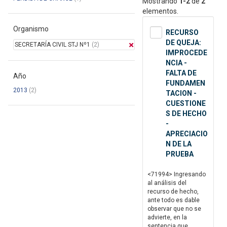
Mostrando
1-2
de
2
elementos.
Organismo
RECURSO
DE QUEJA:
SECRETARÍA CIVIL STJ Nº1
(2)
IMPROCEDE
NCIA -
FALTA DE
Año
FUNDAMEN
2013
(2)
TACION -
CUESTIONE
S DE HECHO
-
APRECIACIO
N DE LA
PRUEBA
<71994> Ingresando
al análisis del
recurso de hecho,
ante todo es dable
observar que no se
advierte, en la
sentencia que