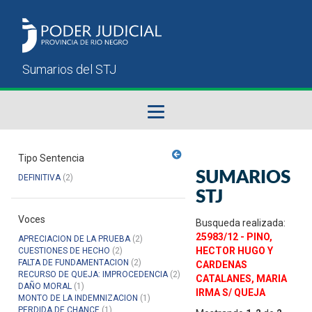
Fallos del STJ
Tipo Sentencia
SUMARIOS
DEFINITIVA
(2)
Sumarios del STJ
STJ
Voces
Manual del Usuario
Busqueda realizada:
25983/12 - PINO,
APRECIACION DE LA PRUEBA
(2)
HECTOR HUGO Y
CUESTIONES DE HECHO
(2)
FALTA DE FUNDAMENTACION
(2)
CARDENAS
RECURSO DE QUEJA: IMPROCEDENCIA
(2)
CATALANES, MARIA
DAÑO MORAL
(1)
IRMA S/ QUEJA
MONTO DE LA INDEMNIZACION
(1)
PERDIDA DE CHANCE
(1)