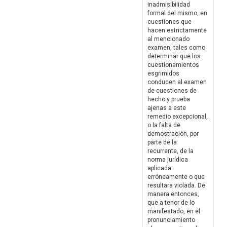
inadmisibilidad
formal del mismo, en
cuestiones que
hacen estrictamente
al mencionado
examen, tales como
determinar que los
cuestionamientos
esgrimidos
conducen al examen
de cuestiones de
hecho y prueba
ajenas a este
remedio excepcional,
o la falta de
demostración, por
parte de la
recurrente, de la
norma jurídica
aplicada
erróneamente o que
resultara violada. De
manera entonces,
que a tenor de lo
manifestado, en el
pronunciamiento