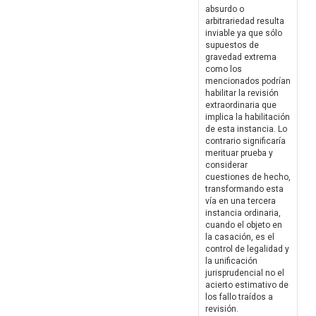
absurdo o
arbitrariedad resulta
inviable ya que sólo
supuestos de
gravedad extrema
como los
mencionados podrían
habilitar la revisión
extraordinaria que
implica la habilitación
de esta instancia. Lo
contrario significaría
merituar prueba y
considerar
cuestiones de hecho,
transformando esta
vía en una tercera
instancia ordinaria,
cuando el objeto en
la casación, es el
control de legalidad y
la unificación
jurisprudencial no el
acierto estimativo de
los fallo traídos a
revisión.