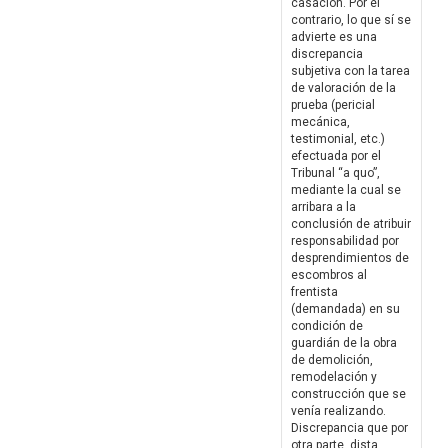
casación. Por el
contrario, lo que sí se
advierte es una
discrepancia
subjetiva con la tarea
de valoración de la
prueba (pericial
mecánica,
testimonial, etc.)
efectuada por el
Tribunal “a quo”,
mediante la cual se
arribara a la
conclusión de atribuir
responsabilidad por
desprendimientos de
escombros al
frentista
(demandada) en su
condición de
guardián de la obra
de demolición,
remodelación y
construcción que se
venía realizando.
Discrepancia que por
otra parte, dista