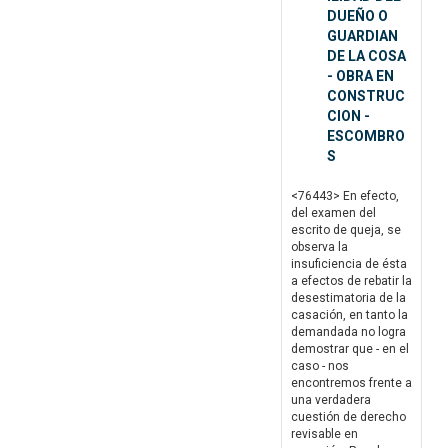
DUEÑO O
GUARDIAN
DE LA COSA
- OBRA EN
CONSTRUC
CION -
ESCOMBRO
S
<76443> En efecto,
del examen del
escrito de queja, se
observa la
insuficiencia de ésta
a efectos de rebatir la
desestimatoria de la
casación, en tanto la
demandada no logra
demostrar que - en el
caso - nos
encontremos frente a
una verdadera
cuestión de derecho
revisable en