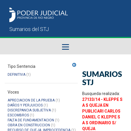
Fallos del STJ
Tipo Sentencia
SUMARIOS
DEFINITIVA
(1)
Sumarios del STJ
STJ
Voces
Manual del Usuario
Busqueda realizada:
27133/14 - KLEPPE S
APRECIACION DE LA PRUEBA
(1)
A S QUEJA EN
DAÑOS Y PERJUICIOS
(1)
DISCREPANCIA SUBJETIVA
(1)
PUBLICARI CARLOS
ESCOMBROS
(1)
DANIEL C KLEPPE S
FALTA DE FUNDAMENTACION
(1)
A S ORDINARIO S/
OBRA EN CONSTRUCCION
(1)
QUEJA
RECURSO DE QUEJA: IMPROCEDENCIA
(1)