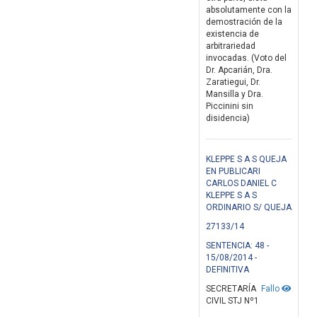
absolutamente con la
demostración de la
existencia de
arbitrariedad
invocadas. (Voto del
Dr. Apcarián, Dra.
Zaratiegui, Dr.
Mansilla y Dra.
Piccinini sin
disidencia)
KLEPPE S A S QUEJA
EN PUBLICARI
CARLOS DANIEL C
KLEPPE S A S
ORDINARIO S/ QUEJA
27133/14
SENTENCIA: 48 -
15/08/2014 -
DEFINITIVA
SECRETARÍA
Fallo
CIVIL STJ Nº1