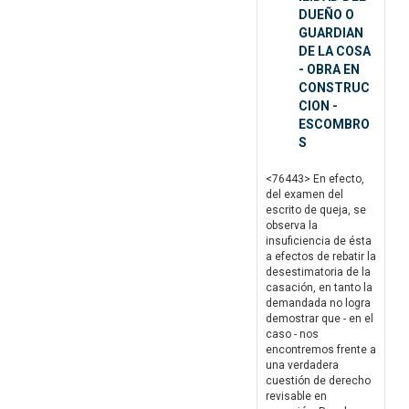
DUEÑO O
GUARDIAN
DE LA COSA
- OBRA EN
CONSTRUC
CION -
ESCOMBRO
S
<76443> En efecto,
del examen del
escrito de queja, se
observa la
insuficiencia de ésta
a efectos de rebatir la
desestimatoria de la
casación, en tanto la
demandada no logra
demostrar que - en el
caso - nos
encontremos frente a
una verdadera
cuestión de derecho
revisable en