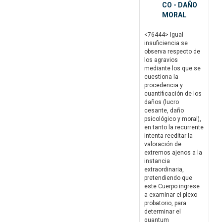
CO - DAÑO
MORAL
<76444> Igual
insuficiencia se
observa respecto de
los agravios
mediante los que se
cuestiona la
procedencia y
cuantificación de los
daños (lucro
cesante, daño
psicológico y moral),
en tanto la recurrente
intenta reeditar la
valoración de
extremos ajenos a la
instancia
extraordinaria,
pretendiendo que
este Cuerpo ingrese
a examinar el plexo
probatorio, para
determinar el
quantum