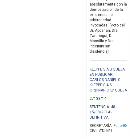
absolutamente con la
demostración de la
existencia de
arbitrariedad
invocadas. (Voto del
Dr. Apcarián, Dra.
Zaratiegui, Dr.
Mansilla y Dra.
Piccinini sin
disidencia)
KLEPPE S A S QUEJA
EN PUBLICARI
CARLOS DANIEL C
KLEPPE S A S
ORDINARIO S/ QUEJA
27133/14
SENTENCIA: 48 -
15/08/2014 -
DEFINITIVA
SECRETARÍA
Fallo
CIVIL STJ Nº1