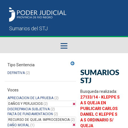
Fallos del STJ
Tipo Sentencia
SUMARIOS
DEFINITIVA
(2)
Sumarios del STJ
STJ
Voces
Manual del Usuario
Busqueda realizada:
27133/14 - KLEPPE S
APRECIACION DE LA PRUEBA
(2)
A S QUEJA EN
DAÑOS Y PERJUICIOS
(2)
PUBLICARI CARLOS
DISCREPANCIA SUBJETIVA
(2)
FALTA DE FUNDAMENTACION
(2)
DANIEL C KLEPPE S
RECURSO DE QUEJA: IMPROCEDENCIA
(2)
A S ORDINARIO S/
DAÑO MORAL
(1)
QUEJA