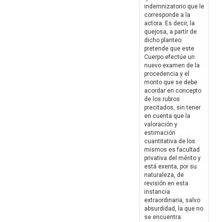
indemnizatorio que le
corresponde a la
actora. Es decir, la
quejosa, a partir de
dicho planteo
pretende que este
Cuerpo efectúe un
nuevo examen de la
procedencia y el
monto que se debe
acordar en concepto
de los rubros
precitados, sin tener
en cuenta que la
valoración y
estimación
cuantitativa de los
mismos es facultad
privativa del mérito y
está exenta, por su
naturaleza, de
revisión en esta
instancia
extraordinaria, salvo
absurdidad, la que no
se encuentra