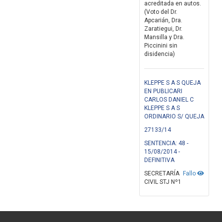
acreditada en autos.
(Voto del Dr.
Apcarián, Dra.
Zaratiegui, Dr.
Mansilla y Dra.
Piccinini sin
disidencia)
KLEPPE S A S QUEJA
EN PUBLICARI
CARLOS DANIEL C
KLEPPE S A S
ORDINARIO S/ QUEJA
27133/14
SENTENCIA: 48 -
15/08/2014 -
DEFINITIVA
SECRETARÍA
Fallo
CIVIL STJ Nº1