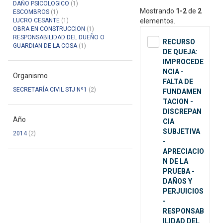
DAÑO PSICOLOGICO
(1)
Mostrando
1-2
de
2
ESCOMBROS
(1)
LUCRO CESANTE
(1)
elementos.
OBRA EN CONSTRUCCION
(1)
RESPONSABILIDAD DEL DUEÑO O
RECURSO
GUARDIAN DE LA COSA
(1)
DE QUEJA:
IMPROCEDE
NCIA -
Organismo
FALTA DE
SECRETARÍA CIVIL STJ Nº1
(2)
FUNDAMEN
TACION -
DISCREPAN
Año
CIA
SUBJETIVA
2014
(2)
-
APRECIACIO
N DE LA
PRUEBA -
DAÑOS Y
PERJUICIOS
-
RESPONSAB
ILIDAD DEL