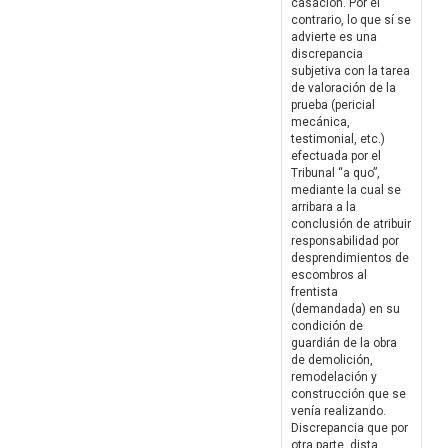
casación. Por el
contrario, lo que sí se
advierte es una
discrepancia
subjetiva con la tarea
de valoración de la
prueba (pericial
mecánica,
testimonial, etc.)
efectuada por el
Tribunal “a quo”,
mediante la cual se
arribara a la
conclusión de atribuir
responsabilidad por
desprendimientos de
escombros al
frentista
(demandada) en su
condición de
guardián de la obra
de demolición,
remodelación y
construcción que se
venía realizando.
Discrepancia que por
otra parte, dista