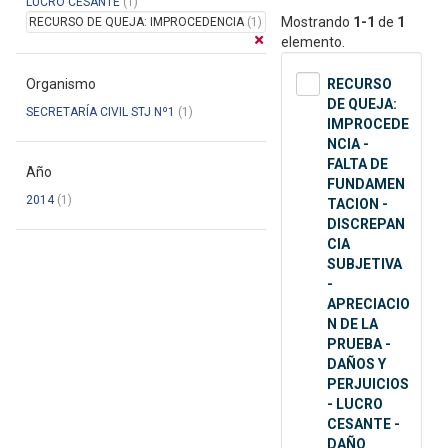
LUCRO CESANTE
(1)
Mostrando
1-1
de
1
RECURSO DE QUEJA: IMPROCEDENCIA
(1)
elemento.
Organismo
RECURSO
DE QUEJA:
SECRETARÍA CIVIL STJ Nº1
(1)
IMPROCEDE
NCIA -
FALTA DE
Año
FUNDAMEN
2014
(1)
TACION -
DISCREPAN
CIA
SUBJETIVA
-
APRECIACIO
N DE LA
PRUEBA -
DAÑOS Y
PERJUICIOS
- LUCRO
CESANTE -
DAÑO