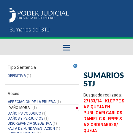
Fallos del STJ
Tipo Sentencia
SUMARIOS
DEFINITIVA
(1)
Sumarios del STJ
STJ
Voces
Manual del Usuario
Busqueda realizada:
27133/14 - KLEPPE S
APRECIACION DE LA PRUEBA
(1)
A S QUEJA EN
DAÑO MORAL
(1)
PUBLICARI CARLOS
DAÑO PSICOLOGICO
(1)
DAÑOS Y PERJUICIOS
(1)
DANIEL C KLEPPE S
DISCREPANCIA SUBJETIVA
(1)
A S ORDINARIO S/
FALTA DE FUNDAMENTACION
(1)
QUEJA