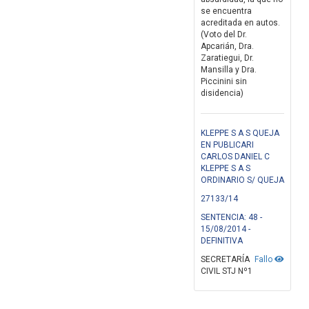
se encuentra
acreditada en autos.
(Voto del Dr.
Apcarián, Dra.
Zaratiegui, Dr.
Mansilla y Dra.
Piccinini sin
disidencia)
KLEPPE S A S QUEJA
EN PUBLICARI
CARLOS DANIEL C
KLEPPE S A S
ORDINARIO S/ QUEJA
27133/14
SENTENCIA: 48 -
15/08/2014 -
DEFINITIVA
SECRETARÍA
Fallo
CIVIL STJ Nº1