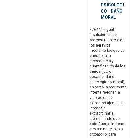
PSICOLOGI
CO - DAÑO
MORAL
<76444> Igual
insuficiencia se
observa respecto de
los agravios
mediante los que se
cuestiona la
procedencia y
cuantificación de los
daños (lucro
cesante, daño
psicológico y moral),
en tanto la recurrente
intenta reeditar la
valoración de
extremos ajenos a la
instancia
extraordinaria,
pretendiendo que
este Cuerpo ingrese
a examinar el plexo
probatorio, para