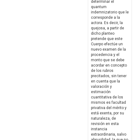
determinar el
quantum
indemnizatorio que le
corresponde a la
actora. Es decir, la
quejosa, a partir de
dicho planteo
pretende que este
Cuerpo efectúe un
nuevo examen de la
procedencia y el
monto que se debe
acordar en concepto
de los rubros
precitados, sin tener
en cuenta que la
valoración y
estimación
cuantitativa de los
mismos es facultad
privativa del mérito y
está exenta, por su
naturaleza, de
revisión en esta
instancia
extraordinaria, salvo
absurdidad, la que no