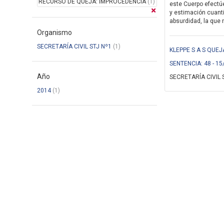
RECURSO DE QUEJA: IMPROCEDENCIA
(1)
este Cuerpo efectúe
y estimación cuanti
absurdidad, la que n
Organismo
SECRETARÍA CIVIL STJ Nº1
(1)
KLEPPE S A S QUEJ
SENTENCIA: 48 - 15
Año
SECRETARÍA CIVIL 
2014
(1)