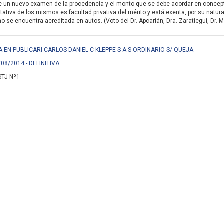
 un nuevo examen de la procedencia y el monto que se debe acordar en concepto 
tativa de los mismos es facultad privativa del mérito y está exenta, por su natura
o se encuentra acreditada en autos. (Voto del Dr. Apcarián, Dra. Zaratiegui, Dr. Ma
A EN PUBLICARI CARLOS DANIEL C KLEPPE S A S ORDINARIO S/ QUEJA
/08/2014 - DEFINITIVA
STJ Nº1