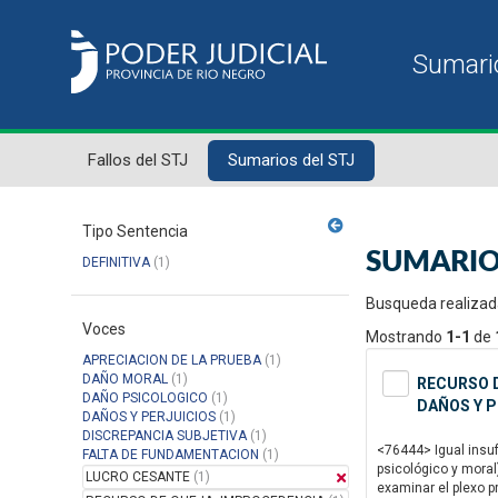
Fallos del STJ
Sumarios del STJ
Tipo Sentencia
SUMARIO
DEFINITIVA
(1)
Busqueda realizad
Voces
Mostrando
1-1
de
APRECIACION DE LA PRUEBA
(1)
DAÑO MORAL
(1)
RECURSO D
DAÑO PSICOLOGICO
(1)
DAÑOS Y P
DAÑOS Y PERJUICIOS
(1)
DISCREPANCIA SUBJETIVA
(1)
<76444> Igual insuf
FALTA DE FUNDAMENTACION
(1)
psicológico y moral
LUCRO CESANTE
(1)
examinar el plexo p