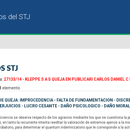
S STJ
a:
27133/14 - KLEPPE S A S QUEJA EN PUBLICARI CARLOS DANIEL C
1
elemento.
E QUEJA: IMPROCEDENCIA - FALTA DE FUNDAMENTACION - DISCRE
ERJUICIOS - LUCRO CESANTE - DAÑO PSICOLOGICO - DAÑO MORA
iciencia se observa respecto de los agravios mediante los que se cuestiona la p
), en tanto la recurrente intenta reeditar la valoración de extremos ajenos a la i
robatorio, para determinar el quantum indemnizatorio que le corresponde a la actor