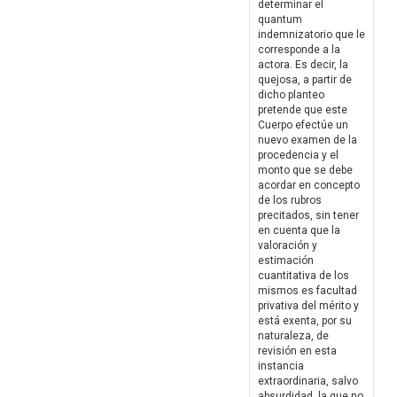
determinar el
quantum
indemnizatorio que le
corresponde a la
actora. Es decir, la
quejosa, a partir de
dicho planteo
pretende que este
Cuerpo efectúe un
nuevo examen de la
procedencia y el
monto que se debe
acordar en concepto
de los rubros
precitados, sin tener
en cuenta que la
valoración y
estimación
cuantitativa de los
mismos es facultad
privativa del mérito y
está exenta, por su
naturaleza, de
revisión en esta
instancia
extraordinaria, salvo
absurdidad, la que no