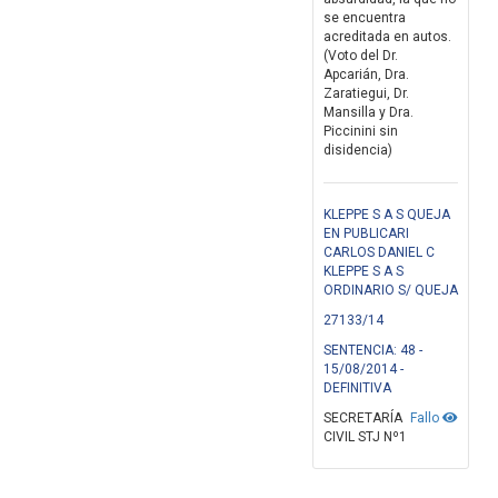
se encuentra
acreditada en autos.
(Voto del Dr.
Apcarián, Dra.
Zaratiegui, Dr.
Mansilla y Dra.
Piccinini sin
disidencia)
KLEPPE S A S QUEJA
EN PUBLICARI
CARLOS DANIEL C
KLEPPE S A S
ORDINARIO S/ QUEJA
27133/14
SENTENCIA: 48 -
15/08/2014 -
DEFINITIVA
SECRETARÍA
Fallo
CIVIL STJ Nº1