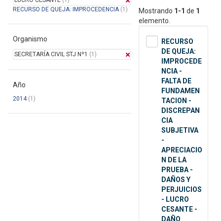
LUCRO CESANTE
(1)
RECURSO DE QUEJA: IMPROCEDENCIA
(1)
Mostrando
1-1
de
1
elemento.
Organismo
RECURSO
DE QUEJA:
SECRETARÍA CIVIL STJ Nº1
(1)
IMPROCEDE
NCIA -
FALTA DE
Año
FUNDAMEN
2014
(1)
TACION -
DISCREPAN
CIA
SUBJETIVA
-
APRECIACIO
N DE LA
PRUEBA -
DAÑOS Y
PERJUICIOS
- LUCRO
CESANTE -
DAÑO