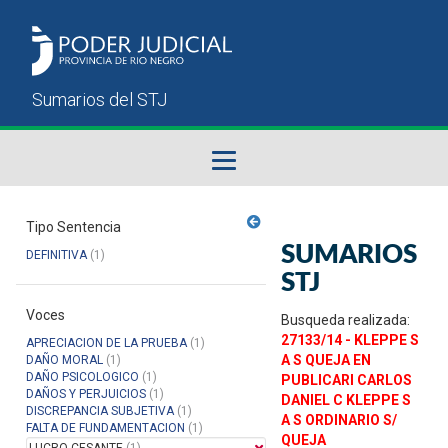
Fallos del STJ
Tipo Sentencia
SUMARIOS
DEFINITIVA
(1)
Sumarios del STJ
STJ
Voces
Manual del Usuario
Busqueda realizada:
27133/14 - KLEPPE S
APRECIACION DE LA PRUEBA
(1)
A S QUEJA EN
DAÑO MORAL
(1)
DAÑO PSICOLOGICO
(1)
PUBLICARI CARLOS
DAÑOS Y PERJUICIOS
(1)
DANIEL C KLEPPE S
DISCREPANCIA SUBJETIVA
(1)
A S ORDINARIO S/
FALTA DE FUNDAMENTACION
(1)
QUEJA