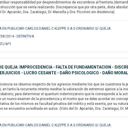
atribuir responsabilidad por desprendimientos de escombros al frentista (demand
trucción que se venía realizando. Discrepancia que por otra parte, dista absolu
 Dr. Apcarián, Dra. Zaratiegui, Dr. Mansilla y Dra. Piccinini sin disidencia)
A EN PUBLICARI CARLOS DANIEL C KLEPPE S A S ORDINARIO S/ QUEJA
/08/2014 - DEFINITIVA
STJ Nº1
E QUEJA: IMPROCEDENCIA - FALTA DE FUNDAMENTACION - DISCRE
ERJUICIOS - LUCRO CESANTE - DAÑO PSICOLOGICO - DAÑO MORA
iciencia se observa respecto de los agravios mediante los que se cuestiona la p
), en tanto la recurrente intenta reeditar la valoración de extremos ajenos a la i
robatorio, para determinar el quantum indemnizatorio que le corresponde a la actor
 un nuevo examen de la procedencia y el monto que se debe acordar en concepto 
tativa de los mismos es facultad privativa del mérito y está exenta, por su natura
o se encuentra acreditada en autos. (Voto del Dr. Apcarián, Dra. Zaratiegui, Dr. Ma
A EN PUBLICARI CARLOS DANIEL C KLEPPE S A S ORDINARIO S/ QUEJA