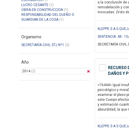
ESCOMBROS
(1)
a la conclusión de 
LUCRO CESANTE
(1)
remodelación y cons
OBRA EN CONSTRUCCION
(1)
invocadas. (Voto del
RESPONSABILIDAD DEL DUEÑO O
GUARDIAN DE LA COSA
(1)
KLEPPE S A S QUEJ
Organismo
SENTENCIA: 48 - 15
SECRETARÍA CIVIL 
SECRETARÍA CIVIL STJ Nº1
(2)
Año
RECURSO D
2014
(2)
DAÑOS Y P
<76444> Igual insuf
psicológico y moral
examinar el plexo p
este Cuerpo efectúe
y estimación cuanti
absurdidad, la que n
KLEPPE S A S QUEJ