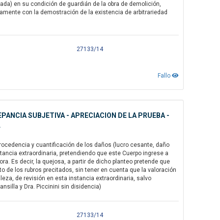
ada) en su condición de guardián de la obra de demolición,
tamente con la demostración de la existencia de arbitrariedad
27133/14
Fallo
PANCIA SUBJETIVA - APRECIACION DE LA PRUEBA -
L
rocedencia y cuantificación de los daños (lucro cesante, daño
nstancia extraordinaria, pretendiendo que este Cuerpo ingrese a
a. Es decir, la quejosa, a partir de dicho planteo pretende que
de los rubros precitados, sin tener en cuenta que la valoración
leza, de revisión en esta instancia extraordinaria, salvo
nsilla y Dra. Piccinini sin disidencia)
27133/14