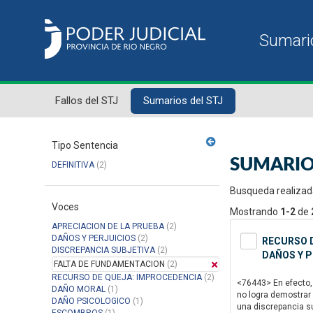
Fallos del STJ
Sumarios del STJ
Tipo Sentencia
SUMARIO
DEFINITIVA
(2)
Busqueda realizad
Voces
Mostrando
1-2
de
APRECIACION DE LA PRUEBA
(2)
DAÑOS Y PERJUICIOS
(2)
RECURSO D
DISCREPANCIA SUBJETIVA
(2)
DAÑOS Y P
FALTA DE FUNDAMENTACION
(2)
RECURSO DE QUEJA: IMPROCEDENCIA
(2)
<76443> En efecto, 
DAÑO MORAL
(1)
no logra demostrar 
DAÑO PSICOLOGICO
(1)
una discrepancia sub