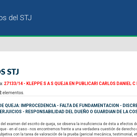
S STJ
a:
27133/14 - KLEPPE S A S QUEJA EN PUBLICARI CARLOS DANIEL C
2
elementos.
E QUEJA: IMPROCEDENCIA - FALTA DE FUNDAMENTACION - DISCRE
ERJUICIOS - RESPONSABILIDAD DEL DUEÑO O GUARDIAN DE LA C
del examen del escrito de queja, se observa la insuficiencia de ésta a efectos d
que - en el caso - nos encontremos frente a una verdadera cuestión de derecho rev
jetiva con la tarea de valoración de la prueba (pericial mecánica, testimonial, et