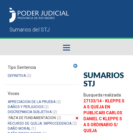
Fallos del STJ
Tipo Sentencia
SUMARIOS
DEFINITIVA
(2)
Sumarios del STJ
STJ
Voces
Manual del Usuario
Busqueda realizada:
27133/14 - KLEPPE S
APRECIACION DE LA PRUEBA
(2)
A S QUEJA EN
DAÑOS Y PERJUICIOS
(2)
DISCREPANCIA SUBJETIVA
(2)
PUBLICARI CARLOS
FALTA DE FUNDAMENTACION
(2)
DANIEL C KLEPPE S
RECURSO DE QUEJA: IMPROCEDENCIA
(2)
A S ORDINARIO S/
DAÑO MORAL
(1)
QUEJA