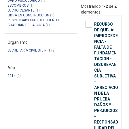
DAÑO PSICOLOGICO
(1)
ESCOMBROS
(1)
Mostrando
1-2
de
2
LUCRO CESANTE
(1)
elementos.
OBRA EN CONSTRUCCION
(1)
RESPONSABILIDAD DEL DUEÑO O
RECURSO
GUARDIAN DE LA COSA
(1)
DE QUEJA:
IMPROCEDE
NCIA -
Organismo
FALTA DE
SECRETARÍA CIVIL STJ Nº1
(2)
FUNDAMEN
TACION -
DISCREPAN
Año
CIA
2014
(2)
SUBJETIVA
-
APRECIACIO
N DE LA
PRUEBA -
DAÑOS Y
PERJUICIOS
-
RESPONSAB
ILIDAD DEL