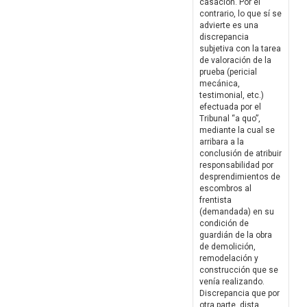
casación. Por el
contrario, lo que sí se
advierte es una
discrepancia
subjetiva con la tarea
de valoración de la
prueba (pericial
mecánica,
testimonial, etc.)
efectuada por el
Tribunal “a quo”,
mediante la cual se
arribara a la
conclusión de atribuir
responsabilidad por
desprendimientos de
escombros al
frentista
(demandada) en su
condición de
guardián de la obra
de demolición,
remodelación y
construcción que se
venía realizando.
Discrepancia que por
otra parte, dista