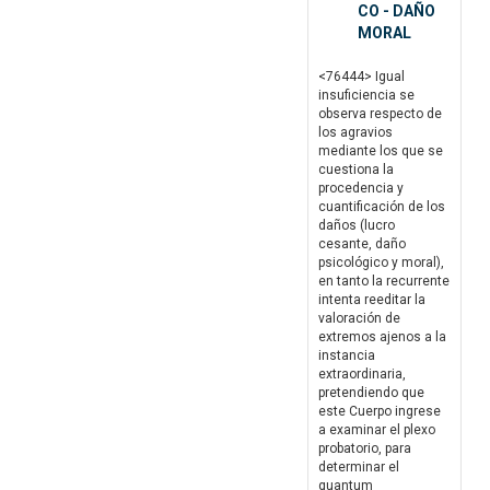
CO - DAÑO
MORAL
<76444> Igual
insuficiencia se
observa respecto de
los agravios
mediante los que se
cuestiona la
procedencia y
cuantificación de los
daños (lucro
cesante, daño
psicológico y moral),
en tanto la recurrente
intenta reeditar la
valoración de
extremos ajenos a la
instancia
extraordinaria,
pretendiendo que
este Cuerpo ingrese
a examinar el plexo
probatorio, para
determinar el
quantum