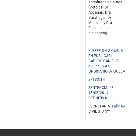
acreditada en autos.
(Voto del Dr.
Apcarián, Dra.
Zaratiegui, Dr.
Mansilla y Dra.
Piccinini sin
disidencia)
KLEPPE S A S QUEJA
EN PUBLICARI
CARLOS DANIEL C
KLEPPE S A S
ORDINARIO S/ QUEJA
27133/14
SENTENCIA: 48 -
15/08/2014 -
DEFINITIVA
SECRETARÍA
Fallo
CIVIL STJ Nº1