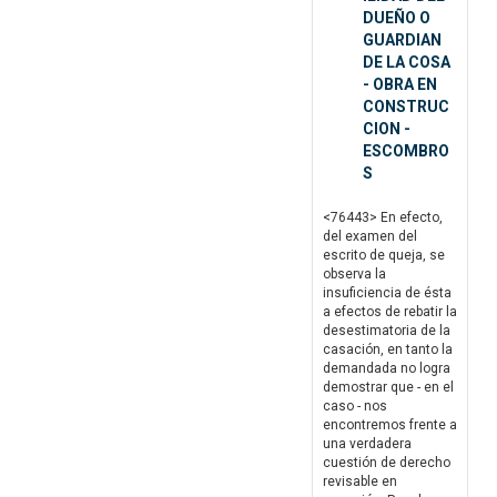
DUEÑO O
GUARDIAN
DE LA COSA
- OBRA EN
CONSTRUC
CION -
ESCOMBRO
S
<76443> En efecto,
del examen del
escrito de queja, se
observa la
insuficiencia de ésta
a efectos de rebatir la
desestimatoria de la
casación, en tanto la
demandada no logra
demostrar que - en el
caso - nos
encontremos frente a
una verdadera
cuestión de derecho
revisable en