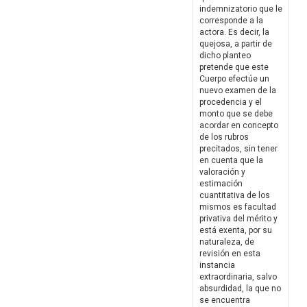
indemnizatorio que le
corresponde a la
actora. Es decir, la
quejosa, a partir de
dicho planteo
pretende que este
Cuerpo efectúe un
nuevo examen de la
procedencia y el
monto que se debe
acordar en concepto
de los rubros
precitados, sin tener
en cuenta que la
valoración y
estimación
cuantitativa de los
mismos es facultad
privativa del mérito y
está exenta, por su
naturaleza, de
revisión en esta
instancia
extraordinaria, salvo
absurdidad, la que no
se encuentra