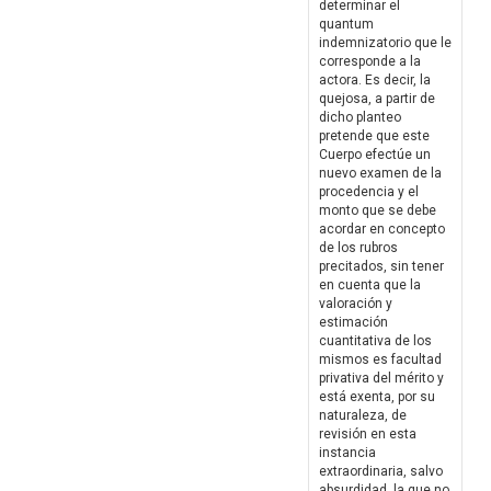
determinar el
quantum
indemnizatorio que le
corresponde a la
actora. Es decir, la
quejosa, a partir de
dicho planteo
pretende que este
Cuerpo efectúe un
nuevo examen de la
procedencia y el
monto que se debe
acordar en concepto
de los rubros
precitados, sin tener
en cuenta que la
valoración y
estimación
cuantitativa de los
mismos es facultad
privativa del mérito y
está exenta, por su
naturaleza, de
revisión en esta
instancia
extraordinaria, salvo
absurdidad, la que no