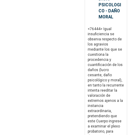
PSICOLOGI
CO - DAÑO
MORAL
<76444> Igual
insuficiencia se
observa respecto de
los agravios
mediante los que se
cuestiona la
procedencia y
cuantificación de los
daños (lucro
cesante, daño
psicológico y moral),
en tanto la recurrente
intenta reeditar la
valoración de
extremos ajenos a la
instancia
extraordinaria,
pretendiendo que
este Cuerpo ingrese
a examinar el plexo
probatorio, para