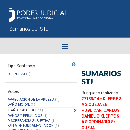
Fallos del STJ
Tipo Sentencia
SUMARIOS
DEFINITIVA
(1)
Sumarios del STJ
STJ
Voces
Manual del Usuario
Busqueda realizada:
27133/14 - KLEPPE S
APRECIACION DE LA PRUEBA
(1)
A S QUEJA EN
DAÑO MORAL
(1)
PUBLICARI CARLOS
DAÑO PSICOLOGICO
(1)
DAÑOS Y PERJUICIOS
(1)
DANIEL C KLEPPE S
DISCREPANCIA SUBJETIVA
(1)
A S ORDINARIO S/
FALTA DE FUNDAMENTACION
(1)
QUEJA