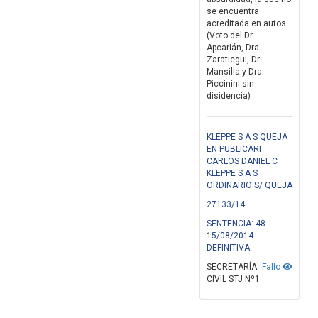
se encuentra
acreditada en autos.
(Voto del Dr.
Apcarián, Dra.
Zaratiegui, Dr.
Mansilla y Dra.
Piccinini sin
disidencia)
KLEPPE S A S QUEJA
EN PUBLICARI
CARLOS DANIEL C
KLEPPE S A S
ORDINARIO S/ QUEJA
27133/14
SENTENCIA: 48 -
15/08/2014 -
DEFINITIVA
SECRETARÍA
Fallo
CIVIL STJ Nº1