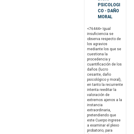
PSICOLOGI
CO - DAÑO
MORAL
<76444> Igual
insuficiencia se
observa respecto de
los agravios
mediante los que se
cuestiona la
procedencia y
cuantificación de los
daños (lucro
cesante, daño
psicológico y moral),
en tanto la recurrente
intenta reeditar la
valoración de
extremos ajenos a la
instancia
extraordinaria,
pretendiendo que
este Cuerpo ingrese
a examinar el plexo
probatorio, para