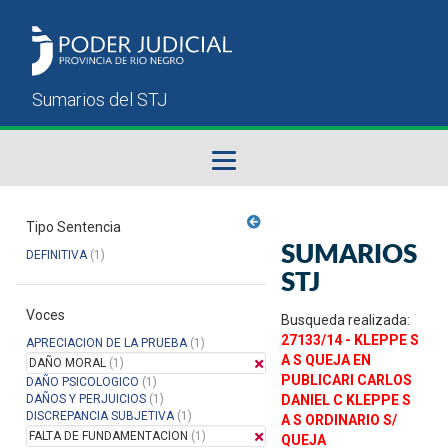
Fallos del STJ
Tipo Sentencia
SUMARIOS
DEFINITIVA
(1)
Sumarios del STJ
STJ
Voces
Manual del Usuario
Busqueda realizada:
27133/14 - KLEPPE S
APRECIACION DE LA PRUEBA
(1)
A S QUEJA EN
DAÑO MORAL
(1)
PUBLICARI CARLOS
DAÑO PSICOLOGICO
(1)
DAÑOS Y PERJUICIOS
(1)
DANIEL C KLEPPE S
DISCREPANCIA SUBJETIVA
(1)
A S ORDINARIO S/
FALTA DE FUNDAMENTACION
(1)
QUEJA