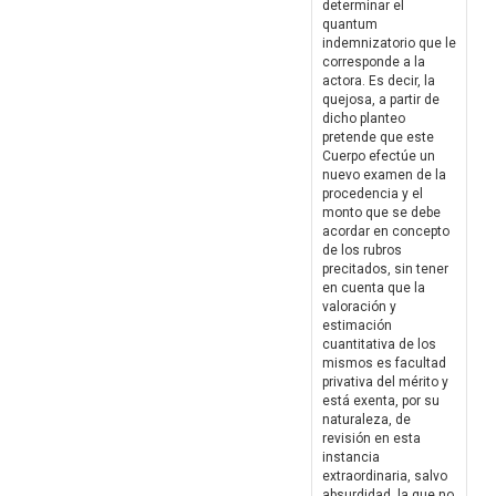
determinar el
quantum
indemnizatorio que le
corresponde a la
actora. Es decir, la
quejosa, a partir de
dicho planteo
pretende que este
Cuerpo efectúe un
nuevo examen de la
procedencia y el
monto que se debe
acordar en concepto
de los rubros
precitados, sin tener
en cuenta que la
valoración y
estimación
cuantitativa de los
mismos es facultad
privativa del mérito y
está exenta, por su
naturaleza, de
revisión en esta
instancia
extraordinaria, salvo
absurdidad, la que no