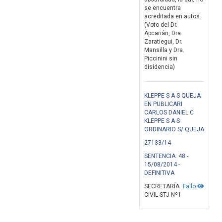
se encuentra
acreditada en autos.
(Voto del Dr.
Apcarián, Dra.
Zaratiegui, Dr.
Mansilla y Dra.
Piccinini sin
disidencia)
KLEPPE S A S QUEJA
EN PUBLICARI
CARLOS DANIEL C
KLEPPE S A S
ORDINARIO S/ QUEJA
27133/14
SENTENCIA: 48 -
15/08/2014 -
DEFINITIVA
SECRETARÍA
Fallo
CIVIL STJ Nº1