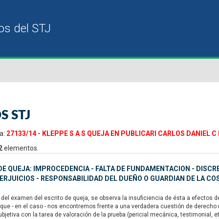
S STJ
a:
27133/14 - KLEPPE S A S QUEJA EN PUBLICARI CARLOS DANIEL C
2
elementos.
E QUEJA: IMPROCEDENCIA - FALTA DE FUNDAMENTACION - DISCRE
ERJUICIOS - RESPONSABILIDAD DEL DUEÑO O GUARDIAN DE LA C
del examen del escrito de queja, se observa la insuficiencia de ésta a efectos d
que - en el caso - nos encontremos frente a una verdadera cuestión de derecho rev
jetiva con la tarea de valoración de la prueba (pericial mecánica, testimonial, et