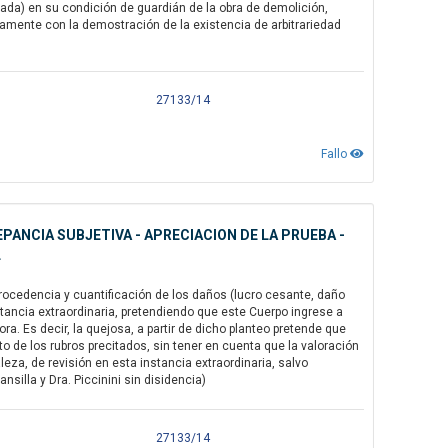
ada) en su condición de guardián de la obra de demolición,
tamente con la demostración de la existencia de arbitrariedad
27133/14
Fallo
PANCIA SUBJETIVA - APRECIACION DE LA PRUEBA -
L
rocedencia y cuantificación de los daños (lucro cesante, daño
nstancia extraordinaria, pretendiendo que este Cuerpo ingrese a
a. Es decir, la quejosa, a partir de dicho planteo pretende que
de los rubros precitados, sin tener en cuenta que la valoración
leza, de revisión en esta instancia extraordinaria, salvo
nsilla y Dra. Piccinini sin disidencia)
27133/14