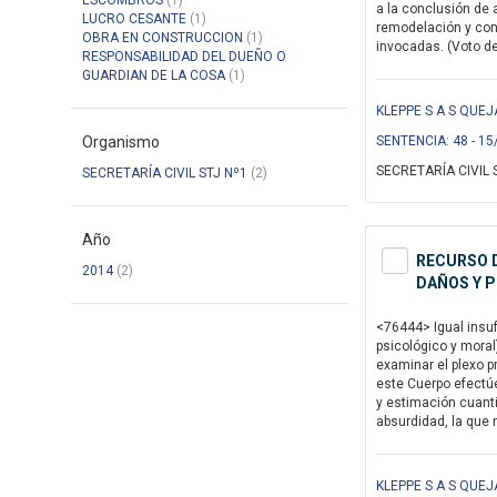
ESCOMBROS
(1)
a la conclusión de 
LUCRO CESANTE
(1)
remodelación y cons
OBRA EN CONSTRUCCION
(1)
invocadas. (Voto del
RESPONSABILIDAD DEL DUEÑO O
GUARDIAN DE LA COSA
(1)
KLEPPE S A S QUEJ
Organismo
SENTENCIA: 48 - 15
SECRETARÍA CIVIL 
SECRETARÍA CIVIL STJ Nº1
(2)
Año
RECURSO D
2014
(2)
DAÑOS Y P
<76444> Igual insuf
psicológico y moral
examinar el plexo p
este Cuerpo efectúe
y estimación cuanti
absurdidad, la que n
KLEPPE S A S QUEJ