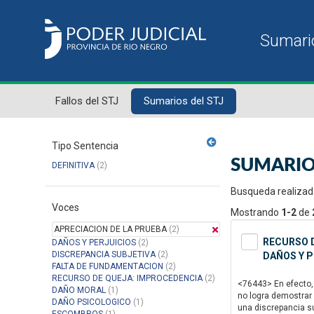
Fallos del STJ
Sumarios del STJ
Tipo Sentencia
SUMARIO
DEFINITIVA
(2)
Busqueda realizad
Voces
Mostrando
1-2
de
APRECIACION DE LA PRUEBA
(2)
RECURSO D
DAÑOS Y PERJUICIOS
(2)
DISCREPANCIA SUBJETIVA
(2)
DAÑOS Y P
FALTA DE FUNDAMENTACION
(2)
RECURSO DE QUEJA: IMPROCEDENCIA
(2)
<76443> En efecto, 
DAÑO MORAL
(1)
no logra demostrar 
DAÑO PSICOLOGICO
(1)
una discrepancia sub