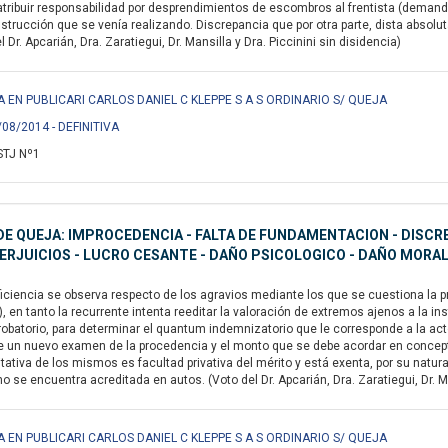
atribuir responsabilidad por desprendimientos de escombros al frentista (demand
trucción que se venía realizando. Discrepancia que por otra parte, dista absolu
 Dr. Apcarián, Dra. Zaratiegui, Dr. Mansilla y Dra. Piccinini sin disidencia)
A EN PUBLICARI CARLOS DANIEL C KLEPPE S A S ORDINARIO S/ QUEJA
/08/2014 - DEFINITIVA
STJ Nº1
E QUEJA: IMPROCEDENCIA - FALTA DE FUNDAMENTACION - DISCRE
ERJUICIOS - LUCRO CESANTE - DAÑO PSICOLOGICO - DAÑO MORA
iciencia se observa respecto de los agravios mediante los que se cuestiona la p
), en tanto la recurrente intenta reeditar la valoración de extremos ajenos a la i
robatorio, para determinar el quantum indemnizatorio que le corresponde a la actor
 un nuevo examen de la procedencia y el monto que se debe acordar en concepto 
tativa de los mismos es facultad privativa del mérito y está exenta, por su natura
o se encuentra acreditada en autos. (Voto del Dr. Apcarián, Dra. Zaratiegui, Dr. Ma
A EN PUBLICARI CARLOS DANIEL C KLEPPE S A S ORDINARIO S/ QUEJA