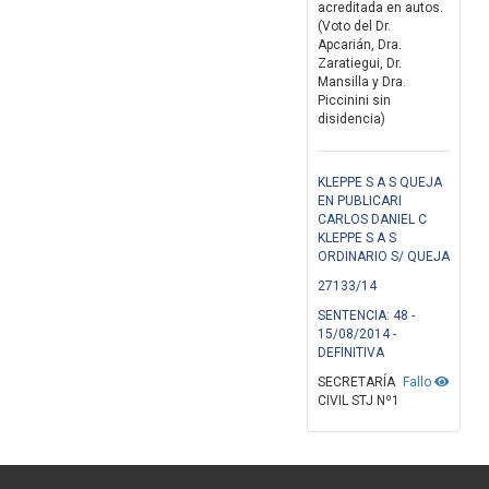
acreditada en autos.
(Voto del Dr.
Apcarián, Dra.
Zaratiegui, Dr.
Mansilla y Dra.
Piccinini sin
disidencia)
KLEPPE S A S QUEJA
EN PUBLICARI
CARLOS DANIEL C
KLEPPE S A S
ORDINARIO S/ QUEJA
27133/14
SENTENCIA: 48 -
15/08/2014 -
DEFINITIVA
SECRETARÍA
Fallo
CIVIL STJ Nº1