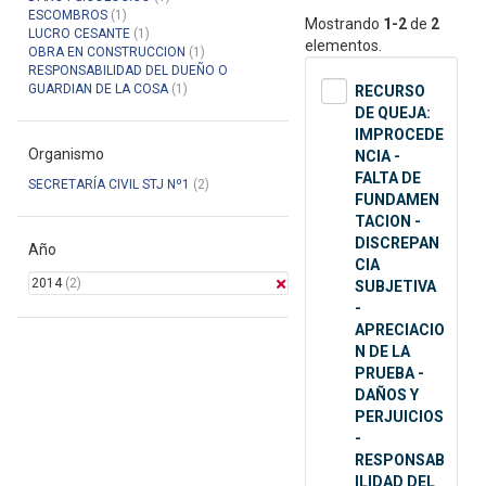
ESCOMBROS
(1)
Mostrando
1-2
de
2
LUCRO CESANTE
(1)
elementos.
OBRA EN CONSTRUCCION
(1)
RESPONSABILIDAD DEL DUEÑO O
GUARDIAN DE LA COSA
(1)
RECURSO
DE QUEJA:
IMPROCEDE
Organismo
NCIA -
FALTA DE
SECRETARÍA CIVIL STJ Nº1
(2)
FUNDAMEN
TACION -
DISCREPAN
Año
CIA
2014
(2)
SUBJETIVA
-
APRECIACIO
N DE LA
PRUEBA -
DAÑOS Y
PERJUICIOS
-
RESPONSAB
ILIDAD DEL