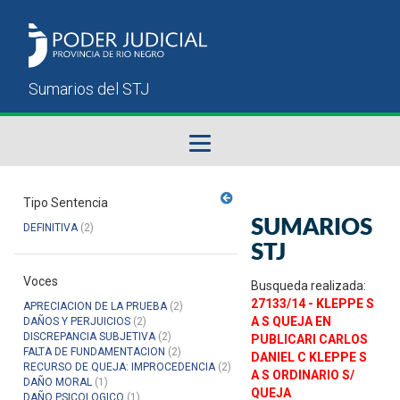
Fallos del STJ
Tipo Sentencia
SUMARIOS
DEFINITIVA
(2)
Sumarios del STJ
STJ
Voces
Manual del Usuario
Busqueda realizada:
27133/14 - KLEPPE S
APRECIACION DE LA PRUEBA
(2)
A S QUEJA EN
DAÑOS Y PERJUICIOS
(2)
DISCREPANCIA SUBJETIVA
(2)
PUBLICARI CARLOS
FALTA DE FUNDAMENTACION
(2)
DANIEL C KLEPPE S
RECURSO DE QUEJA: IMPROCEDENCIA
(2)
A S ORDINARIO S/
DAÑO MORAL
(1)
QUEJA
DAÑO PSICOLOGICO
(1)