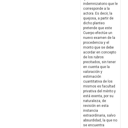
indemnizatorio que le
corresponde a la
actora. Es decir, la
quejosa, a partir de
dicho planteo
pretende que este
Cuerpo efectúe un
nuevo examen de la
procedencia y el
monto que se debe
acordar en concepto
de los rubros
precitados, sin tener
en cuenta que la
valoración y
estimación
cuantitativa de los
mismos es facultad
privativa del mérito y
está exenta, por su
naturaleza, de
revisión en esta
instancia
extraordinaria, salvo
absurdidad, la que no
se encuentra