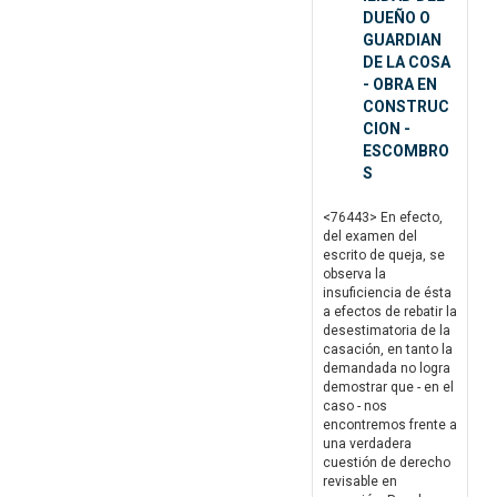
DUEÑO O
GUARDIAN
DE LA COSA
- OBRA EN
CONSTRUC
CION -
ESCOMBRO
S
<76443> En efecto,
del examen del
escrito de queja, se
observa la
insuficiencia de ésta
a efectos de rebatir la
desestimatoria de la
casación, en tanto la
demandada no logra
demostrar que - en el
caso - nos
encontremos frente a
una verdadera
cuestión de derecho
revisable en