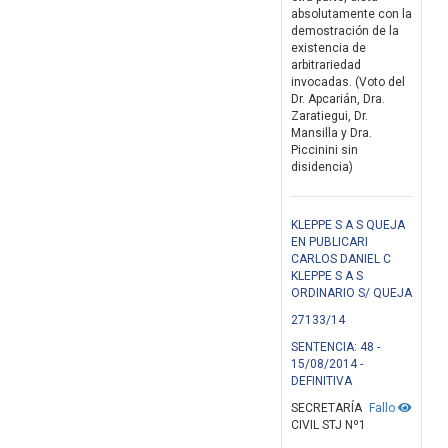
absolutamente con la
demostración de la
existencia de
arbitrariedad
invocadas. (Voto del
Dr. Apcarián, Dra.
Zaratiegui, Dr.
Mansilla y Dra.
Piccinini sin
disidencia)
KLEPPE S A S QUEJA
EN PUBLICARI
CARLOS DANIEL C
KLEPPE S A S
ORDINARIO S/ QUEJA
27133/14
SENTENCIA: 48 -
15/08/2014 -
DEFINITIVA
SECRETARÍA
Fallo
CIVIL STJ Nº1