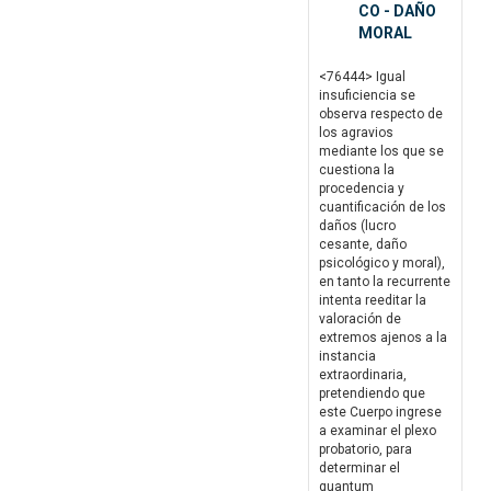
CO - DAÑO
MORAL
<76444> Igual
insuficiencia se
observa respecto de
los agravios
mediante los que se
cuestiona la
procedencia y
cuantificación de los
daños (lucro
cesante, daño
psicológico y moral),
en tanto la recurrente
intenta reeditar la
valoración de
extremos ajenos a la
instancia
extraordinaria,
pretendiendo que
este Cuerpo ingrese
a examinar el plexo
probatorio, para
determinar el
quantum