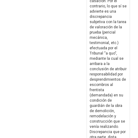
casación. Por el
contrario, lo que sí se
advierte es una
discrepancia
subjetiva con la tarea
de valoración de la
prueba (pericial
mecánica,
testimonial, etc.)
efectuada por el
Tribunal “a quo”,
mediante la cual se
arribara a la
conclusión de atribuir
responsabilidad por
desprendimientos de
escombros al
frentista
(demandada) en su
condición de
guardián de la obra
de demolición,
remodelación y
construcción que se
venía realizando.
Discrepancia que por
otra parte, dista