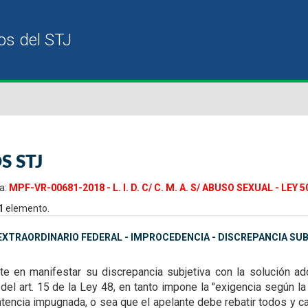
S STJ
a:
MPF-VR-00681-2018 - L. I. D. C/ C. M. A. S/ ABUSO SEXUAL - LEY 5
1
elemento.
XTRAORDINARIO FEDERAL - IMPROCEDENCIA - DISCREPANCIA SU
ste en manifestar su discrepancia subjetiva con la solución a
del art. 15 de la Ley 48, en tanto impone la "exigencia según la
entencia impugnada, o sea que el apelante debe rebatir todos y 