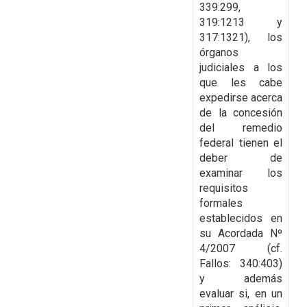
339:299,
319:1213 y
317:1321), los
órganos
judiciales a los
que les cabe
expedirse acerca
de la concesión
del remedio
federal tienen el
deber de
examinar los
requisitos
formales
establecidos en
su Acordada Nº
4/2007 (cf.
Fallos: 340:403)
y además
evaluar si, en un