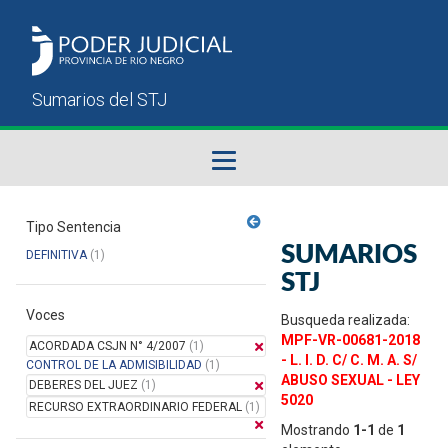
Fallos del STJ
Tipo Sentencia
SUMARIOS
DEFINITIVA
(1)
Sumarios del STJ
STJ
Voces
Manual del Usuario
Busqueda realizada:
MPF-VR-00681-2018
ACORDADA CSJN N° 4/2007
(1)
- L. I. D. C/ C. M. A. S/
CONTROL DE LA ADMISIBILIDAD
(1)
ABUSO SEXUAL - LEY
DEBERES DEL JUEZ
(1)
5020
RECURSO EXTRAORDINARIO FEDERAL
(1)
Mostrando
1-1
de
1