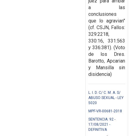
juez para arribar
a las
conclusiones
que lo agravian"
(cf. CSJN, Fallos:
329:2218,
330:16, 331:563
y 336:381). (Voto
de los Dres.
Barotto, Apcarian
y Mansilla sin
disidencia)
L. I. D. C/ C. M. A. S/
ABUSO SEXUAL - LEY
5020
MPF-VR-00681-2018
SENTENCIA: 92 -
17/08/2021 -
DEFINITIVA