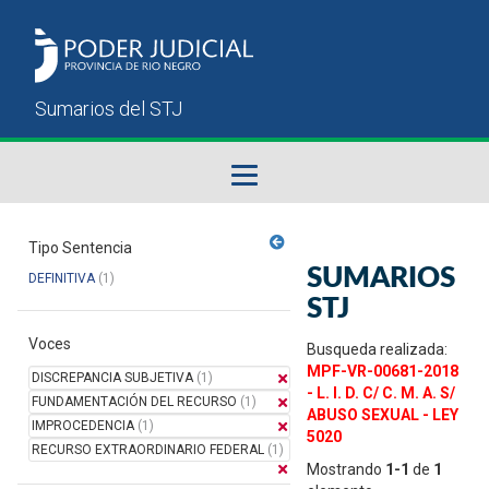
Fallos del STJ
Tipo Sentencia
SUMARIOS
DEFINITIVA
(1)
Sumarios del STJ
STJ
Voces
Manual del Usuario
Busqueda realizada:
MPF-VR-00681-2018
DISCREPANCIA SUBJETIVA
(1)
- L. I. D. C/ C. M. A. S/
FUNDAMENTACIÓN DEL RECURSO
(1)
ABUSO SEXUAL - LEY
IMPROCEDENCIA
(1)
5020
RECURSO EXTRAORDINARIO FEDERAL
(1)
Mostrando
1-1
de
1