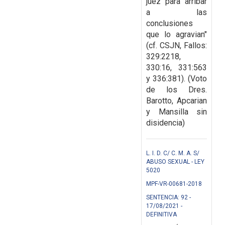
juez para arribar
a las
conclusiones
que lo agravian"
(cf. CSJN, Fallos:
329:2218,
330:16, 331:563
y 336:381). (Voto
de los Dres.
Barotto, Apcarian
y Mansilla sin
disidencia)
L. I. D. C/ C. M. A. S/
ABUSO SEXUAL - LEY
5020
MPF-VR-00681-2018
SENTENCIA: 92 -
17/08/2021 -
DEFINITIVA