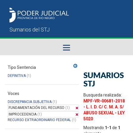
Fallos del STJ
Tipo Sentencia
SUMARIOS
DEFINITIVA
(1)
Sumarios del STJ
STJ
Voces
Manual del Usuario
Busqueda realizada:
MPF-VR-00681-2018
DISCREPANCIA SUBJETIVA
(1)
- L. I. D. C/ C. M. A. S/
FUNDAMENTACIÓN DEL RECURSO
(1)
ABUSO SEXUAL - LEY
IMPROCEDENCIA
(1)
5020
RECURSO EXTRAORDINARIO FEDERAL
(1)
Mostrando
1-1
de
1