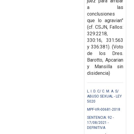
juez para arribar
a las
conclusiones
que lo agravian"
(cf. CSJN, Fallos:
329:2218,
330:16, 331:563
y 336:381). (Voto
de los Dres.
Barotto, Apcarian
y Mansilla sin
disidencia)
L. I. D. C/ C. M. A. S/
ABUSO SEXUAL - LEY
5020
MPF-VR-00681-2018
SENTENCIA: 92 -
17/08/2021 -
DEFINITIVA