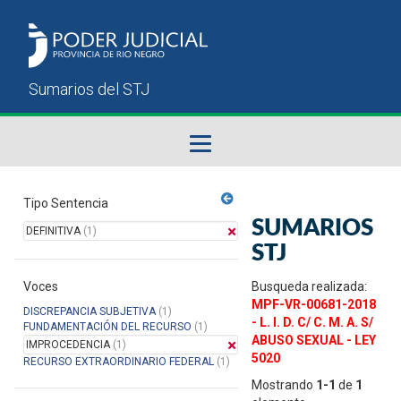
Fallos del STJ
Tipo Sentencia
SUMARIOS
DEFINITIVA
(1)
Sumarios del STJ
STJ
Voces
Manual del Usuario
Busqueda realizada:
MPF-VR-00681-2018
DISCREPANCIA SUBJETIVA
(1)
- L. I. D. C/ C. M. A. S/
FUNDAMENTACIÓN DEL RECURSO
(1)
ABUSO SEXUAL - LEY
IMPROCEDENCIA
(1)
5020
RECURSO EXTRAORDINARIO FEDERAL
(1)
Mostrando
1-1
de
1