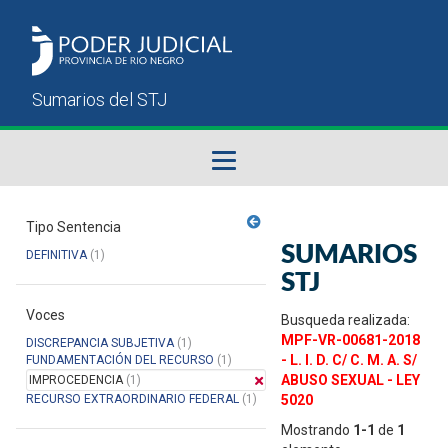
Fallos del STJ
Tipo Sentencia
SUMARIOS
DEFINITIVA
(1)
Sumarios del STJ
STJ
Voces
Manual del Usuario
Busqueda realizada:
MPF-VR-00681-2018
DISCREPANCIA SUBJETIVA
(1)
- L. I. D. C/ C. M. A. S/
FUNDAMENTACIÓN DEL RECURSO
(1)
ABUSO SEXUAL - LEY
IMPROCEDENCIA
(1)
RECURSO EXTRAORDINARIO FEDERAL
(1)
5020
Mostrando
1-1
de
1