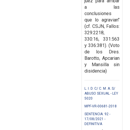
juez para arribar
a las
conclusiones
que lo agravian"
(cf. CSJN, Fallos:
329:2218,
330:16, 331:563
y 336:381). (Voto
de los Dres.
Barotto, Apcarian
y Mansilla sin
disidencia)
L. I. D. C/ C. M. A. S/
ABUSO SEXUAL - LEY
5020
MPF-VR-00681-2018
SENTENCIA: 92 -
17/08/2021 -
DEFINITIVA