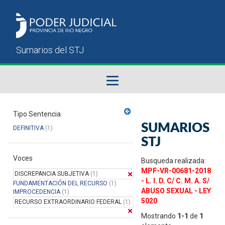
Fallos del STJ
Tipo Sentencia
SUMARIOS
DEFINITIVA
(1)
Sumarios del STJ
STJ
Voces
Manual del Usuario
Busqueda realizada:
MPF-VR-00681-2018
DISCREPANCIA SUBJETIVA
(1)
- L. I. D. C/ C. M. A. S/
FUNDAMENTACIÓN DEL RECURSO
(1)
ABUSO SEXUAL - LEY
IMPROCEDENCIA
(1)
5020
RECURSO EXTRAORDINARIO FEDERAL
(1)
Mostrando
1-1
de
1