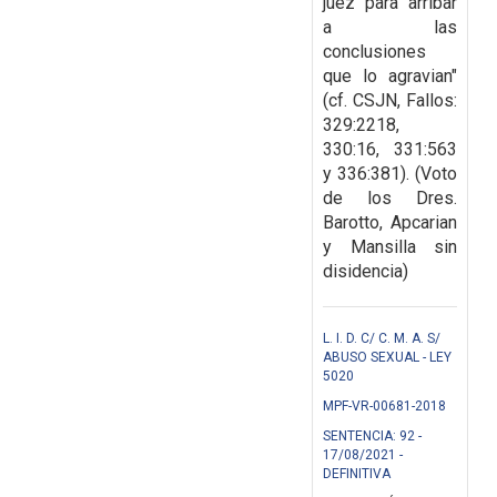
juez para arribar
a las
conclusiones
que lo agravian"
(cf. CSJN, Fallos:
329:2218,
330:16, 331:563
y 336:381). (Voto
de los Dres.
Barotto, Apcarian
y Mansilla sin
disidencia)
L. I. D. C/ C. M. A. S/
ABUSO SEXUAL - LEY
5020
MPF-VR-00681-2018
SENTENCIA: 92 -
17/08/2021 -
DEFINITIVA