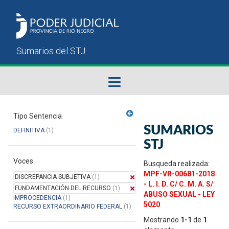
Fallos del STJ
Tipo Sentencia
SUMARIOS
DEFINITIVA
(1)
Sumarios del STJ
STJ
Voces
Manual del Usuario
Busqueda realizada:
MPF-VR-00681-2018
DISCREPANCIA SUBJETIVA
(1)
- L. I. D. C/ C. M. A. S/
FUNDAMENTACIÓN DEL RECURSO
(1)
ABUSO SEXUAL - LEY
IMPROCEDENCIA
(1)
5020
RECURSO EXTRAORDINARIO FEDERAL
(1)
Mostrando
1-1
de
1