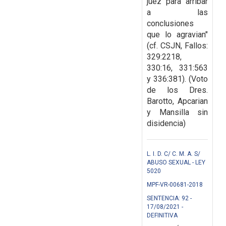
juez para arribar
a las
conclusiones
que lo agravian"
(cf. CSJN, Fallos:
329:2218,
330:16, 331:563
y 336:381). (Voto
de los Dres.
Barotto, Apcarian
y Mansilla sin
disidencia)
L. I. D. C/ C. M. A. S/
ABUSO SEXUAL - LEY
5020
MPF-VR-00681-2018
SENTENCIA: 92 -
17/08/2021 -
DEFINITIVA