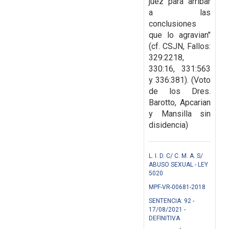
juez para arribar
a las
conclusiones
que lo agravian"
(cf. CSJN, Fallos:
329:2218,
330:16, 331:563
y 336:381). (Voto
de los Dres.
Barotto, Apcarian
y Mansilla sin
disidencia)
L. I. D. C/ C. M. A. S/
ABUSO SEXUAL - LEY
5020
MPF-VR-00681-2018
SENTENCIA: 92 -
17/08/2021 -
DEFINITIVA