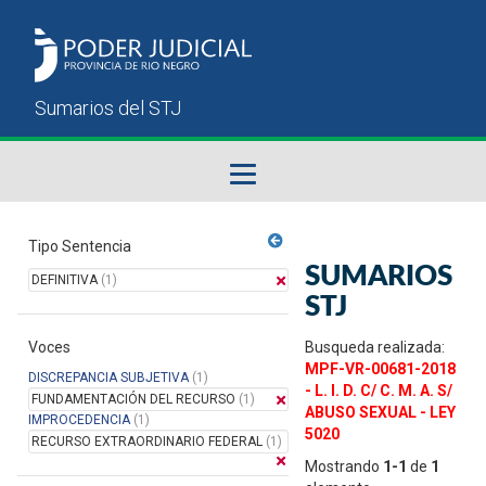
Fallos del STJ
Tipo Sentencia
SUMARIOS
DEFINITIVA
(1)
Sumarios del STJ
STJ
Voces
Manual del Usuario
Busqueda realizada:
MPF-VR-00681-2018
DISCREPANCIA SUBJETIVA
(1)
- L. I. D. C/ C. M. A. S/
FUNDAMENTACIÓN DEL RECURSO
(1)
ABUSO SEXUAL - LEY
IMPROCEDENCIA
(1)
5020
RECURSO EXTRAORDINARIO FEDERAL
(1)
Mostrando
1-1
de
1