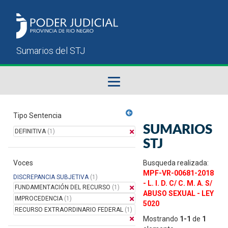
Fallos del STJ
Tipo Sentencia
SUMARIOS
DEFINITIVA
(1)
Sumarios del STJ
STJ
Voces
Manual del Usuario
Busqueda realizada:
MPF-VR-00681-2018
DISCREPANCIA SUBJETIVA
(1)
- L. I. D. C/ C. M. A. S/
FUNDAMENTACIÓN DEL RECURSO
(1)
ABUSO SEXUAL - LEY
IMPROCEDENCIA
(1)
5020
RECURSO EXTRAORDINARIO FEDERAL
(1)
Mostrando
1-1
de
1