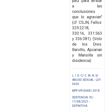
juez para arribar
a las
conclusiones
que lo agravian"
(cf. CSJN, Fallos:
329:2218,
330:16, 331:563
y 336:381). (Voto
de los Dres.
Barotto, Apcarian
y Mansilla sin
disidencia)
L. I. D. C/ C. M. A. S/
ABUSO SEXUAL - LEY
5020
MPF-VR-00681-2018
SENTENCIA: 92 -
17/08/2021 -
DEFINITIVA