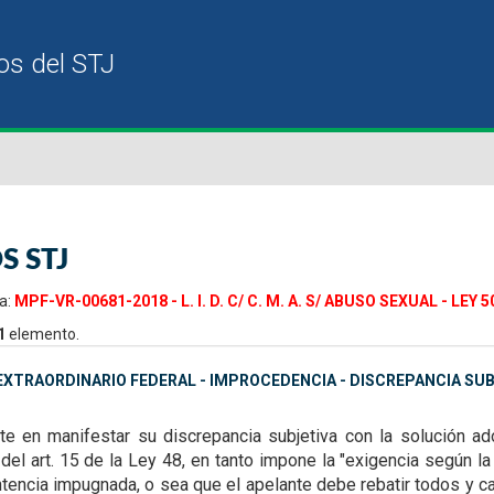
S STJ
a:
MPF-VR-00681-2018 - L. I. D. C/ C. M. A. S/ ABUSO SEXUAL - LEY 5
1
elemento.
XTRAORDINARIO FEDERAL - IMPROCEDENCIA - DISCREPANCIA SU
ste en manifestar su discrepancia subjetiva con la solución a
del art. 15 de la Ley 48, en tanto impone la "exigencia según la
entencia impugnada, o sea que el apelante debe rebatir todos y 