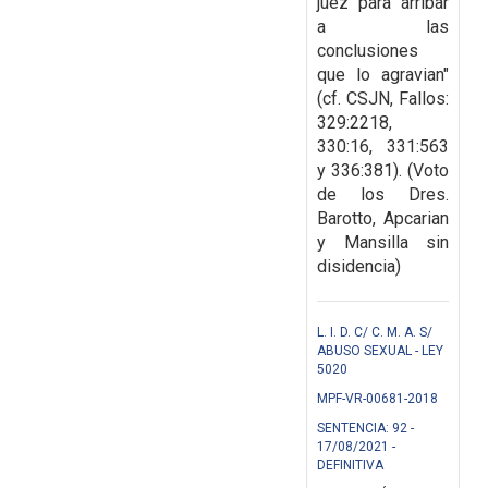
juez para arribar
a las
conclusiones
que lo agravian"
(cf. CSJN, Fallos:
329:2218,
330:16, 331:563
y 336:381). (Voto
de los Dres.
Barotto, Apcarian
y Mansilla sin
disidencia)
L. I. D. C/ C. M. A. S/
ABUSO SEXUAL - LEY
5020
MPF-VR-00681-2018
SENTENCIA: 92 -
17/08/2021 -
DEFINITIVA