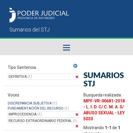
Fallos del STJ
Tipo Sentencia
SUMARIOS
DEFINITIVA
(1)
Sumarios del STJ
STJ
Voces
Manual del Usuario
Busqueda realizada:
MPF-VR-00681-2018
DISCREPANCIA SUBJETIVA
(1)
- L. I. D. C/ C. M. A. S/
FUNDAMENTACIÓN DEL RECURSO
(1)
ABUSO SEXUAL - LEY
IMPROCEDENCIA
(1)
5020
RECURSO EXTRAORDINARIO FEDERAL
(1)
Mostrando
1-1
de
1