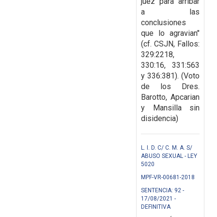
juez para arribar
a las
conclusiones
que lo agravian"
(cf. CSJN, Fallos:
329:2218,
330:16, 331:563
y 336:381). (Voto
de los Dres.
Barotto, Apcarian
y Mansilla sin
disidencia)
L. I. D. C/ C. M. A. S/
ABUSO SEXUAL - LEY
5020
MPF-VR-00681-2018
SENTENCIA: 92 -
17/08/2021 -
DEFINITIVA