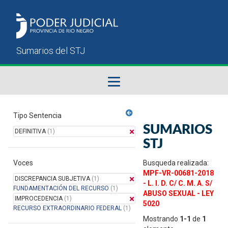
Fallos del STJ
Tipo Sentencia
SUMARIOS
DEFINITIVA
(1)
Sumarios del STJ
STJ
Voces
Manual del Usuario
Busqueda realizada:
MPF-VR-00681-2018
DISCREPANCIA SUBJETIVA
(1)
- L. I. D. C/ C. M. A. S/
FUNDAMENTACIÓN DEL RECURSO
(1)
ABUSO SEXUAL - LEY
IMPROCEDENCIA
(1)
5020
RECURSO EXTRAORDINARIO FEDERAL
(1)
Mostrando
1-1
de
1