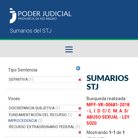
Fallos del STJ
Tipo Sentencia
SUMARIOS
DEFINITIVA
(1)
Sumarios del STJ
STJ
Voces
Manual del Usuario
Busqueda realizada:
MPF-VR-00681-2018
DISCREPANCIA SUBJETIVA
(1)
- L. I. D. C/ C. M. A. S/
FUNDAMENTACIÓN DEL RECURSO
(1)
ABUSO SEXUAL - LEY
IMPROCEDENCIA
(1)
5020
RECURSO EXTRAORDINARIO FEDERAL
(1)
Mostrando
1-1
de
1