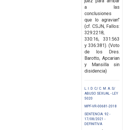
juez para arribar
a las
conclusiones
que lo agravian"
(cf. CSJN, Fallos:
329:2218,
330:16, 331:563
y 336:381). (Voto
de los Dres.
Barotto, Apcarian
y Mansilla sin
disidencia)
L. I. D. C/ C. M. A. S/
ABUSO SEXUAL - LEY
5020
MPF-VR-00681-2018
SENTENCIA: 92 -
17/08/2021 -
DEFINITIVA