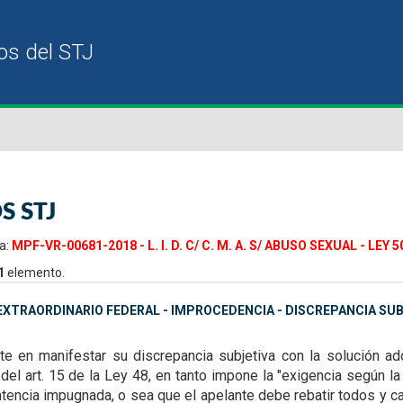
S STJ
a:
MPF-VR-00681-2018 - L. I. D. C/ C. M. A. S/ ABUSO SEXUAL - LEY 5
1
elemento.
XTRAORDINARIO FEDERAL - IMPROCEDENCIA - DISCREPANCIA SU
ste en manifestar su discrepancia subjetiva con la solución a
del art. 15 de la Ley 48, en tanto impone la "exigencia según la
entencia impugnada, o sea que el apelante debe rebatir todos y 