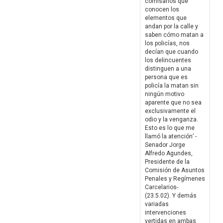
comisarios que
conocen los
elementos que
andan por la calle y
saben cómo matan a
los policías, nos
decían que cuando
los delincuentes
distinguen a una
persona que es
policía la matan sin
ningún motivo
aparente que no sea
exclusivamente el
odio y la venganza.
Esto es lo que me
llamó la atención’ -
Senador Jorge
Alfredo Agundes,
Presidente de la
Comisión de Asuntos
Penales y Regímenes
Carcelarios-
(23.5.02). Y demás
variadas
intervenciones
vertidas en ambas