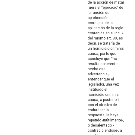
de la acción de matar
fuera el “ejercicio” de
la función de
aprehensión
corresponde la
aplicación de la regla
contenida en el inc. 7
del mismo art. 80, es
decir, se trataría de
un homicidio críminis
causa, por lo que
concluye que “no
resulta coherente -
hecha esa
advertencia-,
entender que el
legislador, una vez
instituido el
homicidio criminis
causa, a posteriori,
con el objetivo de
endurecer la
respuesta, la haya
repetido -inútilmente-,
o desalentado -
contradiciéndose-, a