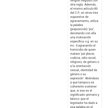
renglón seguido con
otra regla. Además,
el mismo artículo 80
del C.P., en otros tres
supuestos de
agravamiento, utiliza
la palabra
(preposición) ‘por’,
denotando con ella
una motivación
específica -v.g. en su
inc. 4 agravando el
homicidio de quien
matare ‘por placer,
codicia, odio racial,
religioso, de género o
a la orientación
sexual, identidad de
género o su
expresión’. Atiéndase
a que tampoco es
coherente sostener
que, si ese es el
significado -primario y
básico- que el
legislador ha dado a
esa palabra en el