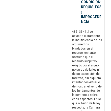
CONDICION:
REQUISITOS
;
IMPROCEDE
NCIA
<85133> […] se
advierte claramente
la insuficiencia de los
argumentos
brindados en el
recurso, en tanto
sostiene que el
recaudo subjetivo
exigido por el a quo
no surge de la ley ni
de su exposición de
motivos, sin siquiera
intentar desvirtuar o
demostrar el yerro de
los fundamentos de
la sentencia sobre
esos aspectos. En lo
que al texto de la ley
respecta, la Cámara