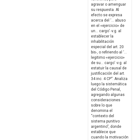
agravar o amenguar
su respuesta. Al
efecto se expresa
acerca del ‘… abuso
en el «ejercicio» de
un… cargo’ -v.g. al
establecer la
inhabilitación
especial del art. 20
bis-, o refiriendo al ‘…
legitimo «ejercicio»
de su… cargo’ -v.g. al
estatuir la causal de
justificación del art.
34 inc. 4 CP”. Analiza
luego la sistemática
del Código Penal,
agregando algunas
consideraciones
sobre lo que
denomina el
“contexto del
sistema punitivo
argentino”, donde
establece que
cuando la motivación