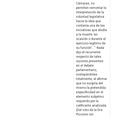
Cámaras, no
permiten remontar la
interpretación de la
voluntad legislativa
hacia la idea que
contenía una de las
iniciativas que aludía
a la muerte ‘en
ocasión o durante el
ejercicio legítimo de
su función’…”. Nada
dijo el recurrente
respecto de tales
razones presentes
en el debate
parlamentario,
soslayándolas
totalmente, al afirmar
que no surgiría del
mismo la pretendida
especificidad en el
elemento subjetivo
requerido por la
calificante analizada.
(Del voto de la Dra.
Piccinini sin