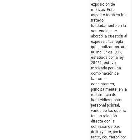
exposición de
motivos. Este
aspecto también fue
tratado
fundadamente en la
sentencia, que
abordó la cuestión al
expresar: “La regla
que analizamos -art.
80 inc. 8° del C.P.-,
estatuida por la ley
25061, estuvo
motivada por una
combinación de
factores
consistentes,
principalmente, en la
recurrencia de
homicidios contra
personal policial,
varios de los que no
tenían relación
directa con la
comisión de otro
delito y que, por lo
tanto, ocurrieron por