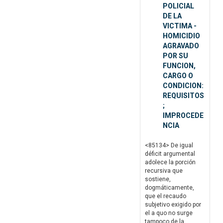
POLICIAL
DE LA
VICTIMA -
HOMICIDIO
AGRAVADO
POR SU
FUNCION,
CARGO O
CONDICION:
REQUISITOS
;
IMPROCEDE
NCIA
<85134> De igual
déficit argumental
adolece la porción
recursiva que
sostiene,
dogmáticamente,
que el recaudo
subjetivo exigido por
el a quo no surge
tampoco de la