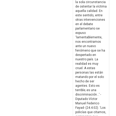
la sola circunstancia
de ostentar la víctima
aquella calidad. En
este sentido, entre
otras intervenciones
en el debate
parlamentario se
expuso
‘lamentablemente,
nos encontramos
ante un nuevo
fenómeno que se ha
despertado en
nuestro país. La
realidad es muy
cruel. A estas
personas las están
matando por el solo
hecho de ser
agentes. Esto es
terrible; es una
discriminación…’ -
Diputado Víctor
Manuel Federico
Fayad- (24.4.02). ‘Los
policías que citamos,