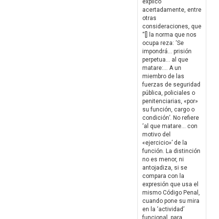
explicó
acertadamente, entre
otras
consideraciones, que
“[] la norma que nos
ocupa reza: ‘Se
impondrá… prisión
perpetua… al que
matare:… A un
miembro de las
fuerzas de seguridad
pública, policiales o
penitenciarias, «por»
su función, cargo o
condición’. No refiere
‘al que matare… con
motivo del
«ejercicio»’ de la
función. La distinción
no es menor, ni
antojadiza, si se
compara con la
expresión que usa el
mismo Código Penal,
cuando pone su mira
en la ‘actividad’
funcional, para