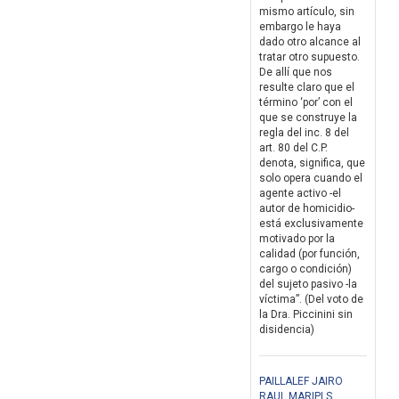
mismo artículo, sin
embargo le haya
dado otro alcance al
tratar otro supuesto.
De allí que nos
resulte claro que el
término ‘por’ con el
que se construye la
regla del inc. 8 del
art. 80 del C.P.
denota, significa, que
solo opera cuando el
agente activo -el
autor de homicidio-
está exclusivamente
motivado por la
calidad (por función,
cargo o condición)
del sujeto pasivo -la
víctima”. (Del voto de
la Dra. Piccinini sin
disidencia)
PAILLALEF JAIRO
RAUL MARIPI S