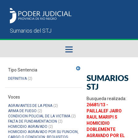
Fallos del STJ
Tipo Sentencia
SUMARIOS
DEFINITIVA
(2)
Sumarios del STJ
STJ
Voces
Manual del Usuario
Busqueda realizada:
26681/13 -
AGRAVANTES DE LA PENA
(2)
PAILLALEF JAIRO
ARMA DE FUEGO
(2)
CONDICION POLICIAL DE LA VICTIMA
(2)
RAUL MARIPI S
FALTA DE FUNDAMENTACION
(2)
HOMICIDIO
HOMICIDIO AGRAVADO
(2)
DOBLEMENTE
HOMICIDIO AGRAVADO POR SU FUNCION,
AGRAVADO POR EL
CARGO O CONDICION: REQUISITOS;