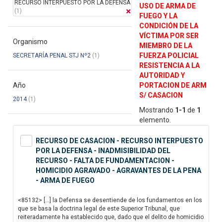
RECURSO INTERPUESTO POR LA DEFENSA
USO DE ARMA DE
(1)
FUEGO Y LA
CONDICIÓN DE LA
VÍCTIMA POR SER
Organismo
MIEMBRO DE LA
FUERZA POLICIAL
SECRETARÍA PENAL STJ Nº2
(1)
RESISTENCIA A LA
AUTORIDAD Y
Año
PORTACION DE ARM
S/ CASACION
2014
(1)
Mostrando
1-1
de
1
elemento.
RECURSO DE CASACION - RECURSO INTERPUESTO
POR LA DEFENSA - INADMISIBILIDAD DEL
RECURSO - FALTA DE FUNDAMENTACION -
HOMICIDIO AGRAVADO - AGRAVANTES DE LA PENA
- ARMA DE FUEGO
<85132> […] la Defensa se desentiende de los fundamentos en los
que se basa la doctrina legal de este Superior Tribunal, que
reiteradamente ha establecido que, dado que el delito de homicidio