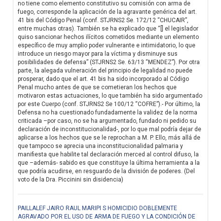
no tiene como elemento constitutivo su comisión con arma de
fuego, corresponde la aplicación de la agravante genérica del art.
41 bis del Código Penal (conf. STJRNS2 Se. 172/12 “CHUCAIR”,
entre muchas otras). También se ha explicado que “[] el legislador
quiso sancionar hechos ilícitos cometidos mediante un elemento
específico de muy amplio poder vulnerante e intimidatorio, lo que
introduce un riesgo mayor para la víctima y disminuye sus
posibilidades de defensa” (STJRNS2 Se. 63/13 “MENDEZ”). Por otra
parte, la alegada vulneración del principio de legalidad no puede
prosperar, dado que el art. 41 bis ha sido incorporado al Código
Penal mucho antes de que se cometieran los hechos que
motivaron estas actuaciones, lo que también ha sido argumentado
por este Cuerpo (conf. STJRNS2 Se 100/12 “COFRE”).- Por último, la
Defensa no ha cuestionado fundadamente la validez de la norma
criticada –por caso, no se ha argumentado, fundado ni pedido su
declaración de inconstitucionalidad-, por lo que mal podría dejar de
aplicarse a los hechos que se le reprochan a M. P. Ello, más allá de
que tampoco se aprecia una inconstitucionalidad palmaria y
manifiesta que habilite tal declaración merced al control difuso, la
que –además- sabido es que constituye la última herramienta a la
que podría acudirse, en resguardo de la división de poderes. (Del
voto de la Dra. Piccinini sin disidencia)
PAILLALEF JAIRO RAUL MARIPI S HOMICIDIO DOBLEMENTE
AGRAVADO POR EL USO DE ARMA DE FUEGO Y LA CONDICIÓN DE