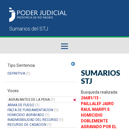
Fallos del STJ
Tipo Sentencia
SUMARIOS
DEFINITIVA
(1)
Sumarios del STJ
STJ
Voces
Manual del Usuario
Busqueda realizada:
26681/13 -
AGRAVANTES DE LA PENA
(1)
PAILLALEF JAIRO
ARMA DE FUEGO
(1)
RAUL MARIPI S
FALTA DE FUNDAMENTACION
(1)
HOMICIDIO AGRAVADO
(1)
HOMICIDIO
INADMISIBILIDAD DEL RECURSO
(1)
DOBLEMENTE
RECURSO DE CASACION
(1)
AGRAVADO POR EL