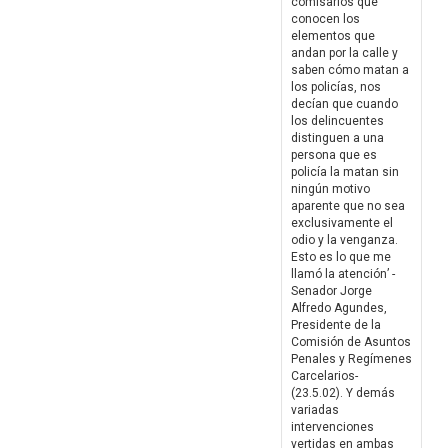
comisarios que
conocen los
elementos que
andan por la calle y
saben cómo matan a
los policías, nos
decían que cuando
los delincuentes
distinguen a una
persona que es
policía la matan sin
ningún motivo
aparente que no sea
exclusivamente el
odio y la venganza.
Esto es lo que me
llamó la atención’ -
Senador Jorge
Alfredo Agundes,
Presidente de la
Comisión de Asuntos
Penales y Regímenes
Carcelarios-
(23.5.02). Y demás
variadas
intervenciones
vertidas en ambas