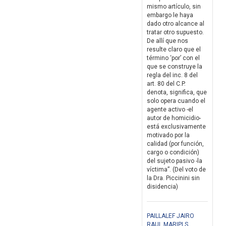
mismo artículo, sin
embargo le haya
dado otro alcance al
tratar otro supuesto.
De allí que nos
resulte claro que el
término ‘por’ con el
que se construye la
regla del inc. 8 del
art. 80 del C.P.
denota, significa, que
solo opera cuando el
agente activo -el
autor de homicidio-
está exclusivamente
motivado por la
calidad (por función,
cargo o condición)
del sujeto pasivo -la
víctima”. (Del voto de
la Dra. Piccinini sin
disidencia)
PAILLALEF JAIRO
RAUL MARIPI S