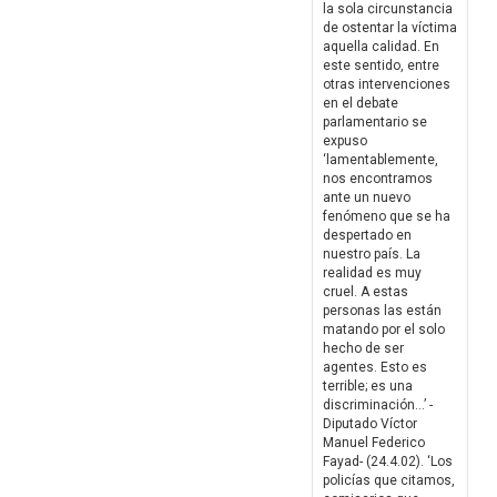
la sola circunstancia
de ostentar la víctima
aquella calidad. En
este sentido, entre
otras intervenciones
en el debate
parlamentario se
expuso
‘lamentablemente,
nos encontramos
ante un nuevo
fenómeno que se ha
despertado en
nuestro país. La
realidad es muy
cruel. A estas
personas las están
matando por el solo
hecho de ser
agentes. Esto es
terrible; es una
discriminación…’ -
Diputado Víctor
Manuel Federico
Fayad- (24.4.02). ‘Los
policías que citamos,