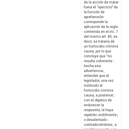
de la acción de matar
fuera el “ejercicio” de
la función de
aprehensión
corresponde la
aplicación de la regla
contenida en el inc. 7
del mismo art. 80, es
decir, se trataría de
un homicidio críminis
causa, por lo que
concluye que “no
resulta coherente -
hecha esa
advertencia-,
entender que el
legislador, una vez
instituido el
homicidio criminis
causa, a posteriori,
con el objetivo de
endurecer la
respuesta, la haya
repetido -inútilmente-,
o desalentado -
contradiciéndose-, a