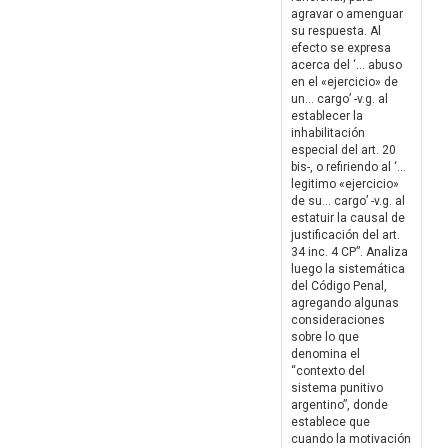
agravar o amenguar
su respuesta. Al
efecto se expresa
acerca del ‘… abuso
en el «ejercicio» de
un… cargo’ -v.g. al
establecer la
inhabilitación
especial del art. 20
bis-, o refiriendo al ‘…
legitimo «ejercicio»
de su… cargo’ -v.g. al
estatuir la causal de
justificación del art.
34 inc. 4 CP”. Analiza
luego la sistemática
del Código Penal,
agregando algunas
consideraciones
sobre lo que
denomina el
“contexto del
sistema punitivo
argentino”, donde
establece que
cuando la motivación