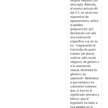
renglón seguido con
otra regla. Además,
el mismo artículo 80
del C.P., en otros tres
supuestos de
agravamiento, utiliza
la palabra
(preposición) ‘por’,
denotando con ella
una motivación
específica -v.g. en su
inc. 4 agravando el
homicidio de quien
matare ‘por placer,
codicia, odio racial,
religioso, de género o
a la orientación
sexual, identidad de
género o su
expresión’. Atiéndase
a que tampoco es
coherente sostener
que, si ese es el
significado -primario y
básico- que el
legislador ha dado a
esa palabra en el