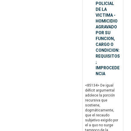
POLICIAL
DE LA
VICTIMA -
HOMICIDIO
AGRAVADO
POR SU
FUNCION,
CARGO O
CONDICION:
REQUISITOS
;
IMPROCEDE
NCIA
<85134> De igual
déficit argumental
adolece la porción
recursiva que
sostiene,
dogmáticamente,
que el recaudo
subjetivo exigido por
el a quo no surge
tampoco de la