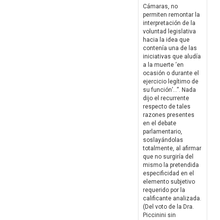
Cámaras, no
permiten remontar la
interpretación de la
voluntad legislativa
hacia la idea que
contenía una de las
iniciativas que aludía
a la muerte ‘en
ocasión o durante el
ejercicio legítimo de
su función’…”. Nada
dijo el recurrente
respecto de tales
razones presentes
en el debate
parlamentario,
soslayándolas
totalmente, al afirmar
que no surgiría del
mismo la pretendida
especificidad en el
elemento subjetivo
requerido por la
calificante analizada.
(Del voto de la Dra.
Piccinini sin