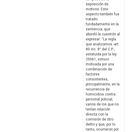
exposición de
motivos. Este
aspecto también fue
tratado
fundadamente en la
sentencia, que
abordó la cuestión al
expresar: “La regla
que analizamos -art.
80 inc. 8° del C.P.-,
estatuida por la ley
25061, estuvo
motivada por una
combinación de
factores
consistentes,
principalmente, en la
recurrencia de
homicidios contra
personal policial,
varios de los que no
tenían relación
directa con la
comisión de otro
delito y que, por lo
tanto, ocurrieron por