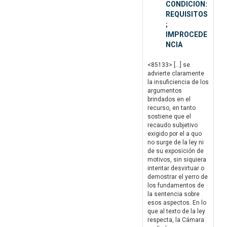
CONDICION:
REQUISITOS
;
IMPROCEDE
NCIA
<85133> […] se
advierte claramente
la insuficiencia de los
argumentos
brindados en el
recurso, en tanto
sostiene que el
recaudo subjetivo
exigido por el a quo
no surge de la ley ni
de su exposición de
motivos, sin siquiera
intentar desvirtuar o
demostrar el yerro de
los fundamentos de
la sentencia sobre
esos aspectos. En lo
que al texto de la ley
respecta, la Cámara