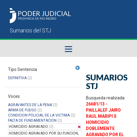
Fallos del STJ
Tipo Sentencia
SUMARIOS
DEFINITIVA
(2)
Sumarios del STJ
STJ
Voces
Manual del Usuario
Busqueda realizada:
26681/13 -
AGRAVANTES DE LA PENA
(2)
PAILLALEF JAIRO
ARMA DE FUEGO
(2)
CONDICION POLICIAL DE LA VICTIMA
(2)
RAUL MARIPI S
FALTA DE FUNDAMENTACION
(2)
HOMICIDIO
HOMICIDIO AGRAVADO
(2)
DOBLEMENTE
HOMICIDIO AGRAVADO POR SU FUNCION,
AGRAVADO POR EL