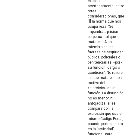
explicó
acertadamente, entre
otras
consideraciones, que
“[] la norma que nos
ocupa reza: ‘Se
impondrá… prisión
perpetua… al que
matare:… A un
miembro de las
fuerzas de seguridad
pública, policiales o
penitenciarias, «por»
su función, cargo o
condición’. No refiere
‘al que matare… con
motivo del
«ejercicio»’ de la
función. La distinción
no es menor, ni
antojadiza, si se
compara con la
expresión que usa el
mismo Código Penal,
cuando pone su mira
en la ‘actividad’
funcional, para