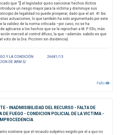
ado que “[] el legislador quiso sancionar hechos ilícitos
introduce un riesgo mayor para la víctima y disminuye sus
incipio de legalidad no puede prosperar, dado que el art. 41 bis
estas actuaciones, lo que también ha sido argumentado por este
la validez de la norma criticada –por caso, no se ha
de aplicarse a los hechos que se le reprochan a M. P. Ello, más
aración merced al control difuso, la que –además- sabido es que
 voto de la Dra. Piccinini sin disidencia)
GO Y LA CONDICIÓN
26681/13
CION DE ARM S/
Fallo
 - INADMISIBILIDAD DEL RECURSO - FALTA DE
DE FUEGO - CONDICION POLICIAL DE LA VICTIMA -
 IMPROCEDENCIA
anto sostiene que el recaudo subjetivo exigido por el a quo no