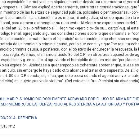
de su exposición de motivos, sin siquiera intentar desvirtuar o demostrar el yerr
ley respecta, la Cámara explicó acertadamente, entre otras consideraciones, que 
n miembro de las fuerzas de seguridad pública, policiales o penitenciarias, «por»
io»’ de la función. La distinción no es menor, ni antojadiza, si se compara con 
ncional, para agravar o amenguar su respuesta. Al efecto se expresa acerca del ‘… 
al del art. 20 bis-, o refiriendo al ‘… legitimo «ejercicio» de su… cargo’ -v.g. al est
 Código Penal, agregando algunas consideraciones sobre lo que denomina el “cont
n de la acción de matar fuera el “ejercicio” de la función de aprehensión corresp
se trataría de un homicidio críminis causa, por lo que concluye que “no resulta co
micidio criminis causa, a posteriori, con el objetivo de endurecer la respuesta, la
 otra regla. Además, el mismo artículo 80 del C.P., en otros tres supuestos de agr
específica -v.g. en su inc. 4 agravando el homicidio de quien matare ‘por placer, co
 o su expresión’. Atiéndase a que tampoco es coherente sostener que, si ese es e
 artículo, sin embargo le haya dado otro alcance al tratar otro supuesto. De allí q
del art. 80 del C.P. denota, significa, que solo opera cuando el agente activo -el 
dición) del sujeto pasivo -la víctima”. (Del voto de la Dra. Piccinini sin disidencia
RAUL MARIPI S HOMICIDIO DOBLEMENTE AGRAVADO POR EL USO DE ARMA DE FUE
R SER MIEMBRO DE LA FUERZA POLICIAL RESISTENCIA A LA AUTORIDAD Y PORTA
/03/2014 - DEFINITIVA
 STJ Nº2