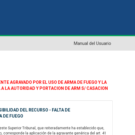
Manual del Usuario
MENTE AGRAVADO POR EL USO DE ARMA DE FUEGO Y LA
A A LA AUTORIDAD Y PORTACION DE ARM S/ CASACION
BILIDAD DEL RECURSO - FALTA DE
A DE FUEGO
ste Superior Tribunal, que reiteradamente ha establecido que,
 corresponde la aplicación de la agravante genérica del art. 41