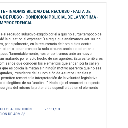
 - INADMISIBILIDAD DEL RECURSO - FALTA DE
DE FUEGO - CONDICION POLICIAL DE LA VICTIMA -
 IMPROCEDENCIA
e el recaudo subjetivo exigido por el a quo no surge tampoco de
 la cuestión al expresar: “La regla que analizamos -art. 80 inc.
es, principalmente, en la recurrencia de homicidios contra
r lo tanto, ocurrieron por la sola circunstancia de ostentar la
e expuso ‘lamentablemente, nos encontramos ante un nuevo
n matando por el solo hecho de ser agentes. Esto es terrible; es
 comisarios que conocen los elementos que andan por la calle y
 que es policía la matan sin ningún motivo aparente que no sea
 Agundes, Presidente de la Comisión de Asuntos Penales y
rmiten remontar la interpretación de la voluntad legislativa
cicio legítimo de su función’…”. Nada dijo el recurrente respecto
surgiría del mismo la pretendida especificidad en el elemento
GO Y LA CONDICIÓN
26681/13
CION DE ARM S/