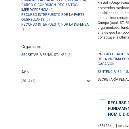
HOMICIDIO AGRAVADO POR SU FUNCION,
bis del Código Pena
CARGO O CONDICION: REQUISITOS;
cometidos mediante 
IMPROCEDENCIA
(2)
posibilidades de de
RECURSO INTERPUESTO POR LA PARTE
ha sido incorporad
QUERELLANTE
(2)
Cuerpo (conf. STJRN
RECURSO INTERPUESTO POR LA DEFENSA
argumentado, fundad
(1)
allá de que tampoco
constituye la última
Organismo
PAILLALEF JAIRO 
SECRETARÍA PENAL STJ Nº2
(3)
DE LA VÍCTIMA PO
CASACION
Año
SENTENCIA: 35 - 18
SECRETARÍA PENAL
2014
(3)
RECURSO D
FUNDAMENT
HOMICIDIO
<85133> […] se advi