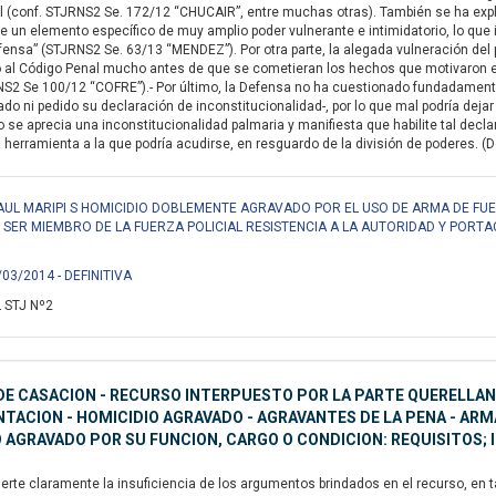
l (conf. STJRNS2 Se. 172/12 “CHUCAIR”, entre muchas otras). También se ha explic
un elemento específico de muy amplio poder vulnerante e intimidatorio, lo que 
fensa” (STJRNS2 Se. 63/13 “MENDEZ”). Por otra parte, la alegada vulneración del pr
o al Código Penal mucho antes de que se cometieran los hechos que motivaron 
S2 Se 100/12 “COFRE”).- Por último, la Defensa no ha cuestionado fundadamente 
o ni pedido su declaración de inconstitucionalidad-, por lo que mal podría dejar 
 se aprecia una inconstitucionalidad palmaria y manifiesta que habilite tal decl
 herramienta a la que podría acudirse, en resguardo de la división de poderes. (Del
RAUL MARIPI S HOMICIDIO DOBLEMENTE AGRAVADO POR EL USO DE ARMA DE FUE
R SER MIEMBRO DE LA FUERZA POLICIAL RESISTENCIA A LA AUTORIDAD Y PORTA
/03/2014 - DEFINITIVA
 STJ Nº2
E CASACION - RECURSO INTERPUESTO POR LA PARTE QUERELLANTE
ACION - HOMICIDIO AGRAVADO - AGRAVANTES DE LA PENA - ARMA 
 AGRAVADO POR SU FUNCION, CARGO O CONDICION: REQUISITOS;
erte claramente la insuficiencia de los argumentos brindados en el recurso, en t