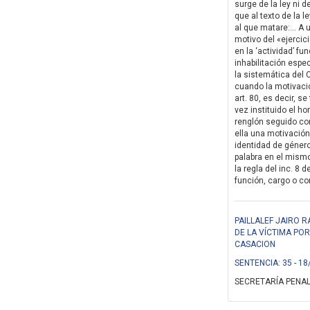
surge de la ley ni 
que al texto de la 
al que matare:… A u
motivo del «ejercic
en la ‘actividad’ fu
inhabilitación especi
la sistemática del
cuando la motivació
art. 80, es decir, 
vez instituido el ho
renglón seguido con
ella una motivación 
identidad de género
palabra en el mismo
la regla del inc. 8 
función, cargo o con
PAILLALEF JAIRO 
DE LA VÍCTIMA PO
CASACION
SENTENCIA: 35 - 18
SECRETARÍA PENAL