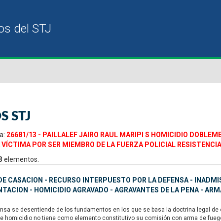
S STJ
a:
26681/13 - PAILLALEF JAIRO RAUL MARIPI S HOMICIDIO DOBLE
 VÍCTIMA POR SER MIEMBRO DE LA FUERZA POLICIAL RESISTENCI
3
elementos.
E CASACION - RECURSO INTERPUESTO POR LA DEFENSA - INADMISI
ACION - HOMICIDIO AGRAVADO - AGRAVANTES DE LA PENA - ARM
nsa se desentiende de los fundamentos en los que se basa la doctrina legal de e
de homicidio no tiene como elemento constitutivo su comisión con arma de fuego,