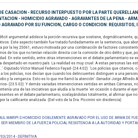
E CASACION - RECURSO INTERPUESTO POR LA PARTE QUERELLANTE
ACION - HOMICIDIO AGRAVADO - AGRAVANTES DE LA PENA - ARMA 
 AGRAVADO POR SU FUNCION, CARGO O CONDICION: REQUISITOS;
ficit argumental adolece la porción recursiva que sostiene, dogmáticamente, qu
tivos. Este aspecto también fue tratado fundadamente en la sentencia, que abordó
uida por la ley 25061, estuvo motivada por una combinación de factores consistent
arios de los que no tenían relación directa con la comisión de otro delito y que, po
idad. En este sentido, entre otras intervenciones en el debate parlamentario s
despertado en nuestro país. La realidad es muy cruel. A estas personas las está
’ -Diputado Víctor Manuel Federico Fayad- (24.4.02). ‘Los policías que citamos,
 los policías, nos decían que cuando los delincuentes distinguen a una persona
dio y la venganza. Esto es lo que me llamó la atención’ -Senador Jorge Alfredo
os- (23.5.02). Y demás variadas intervenciones vertidas en ambas Cámaras, no pe
ntenía una de las iniciativas que aludía a la muerte ‘en ocasión o durante el ejer
esentes en el debate parlamentario, soslayándolas totalmente, al afirmar que no 
por la calificante analizada. (Del voto de la Dra. Piccinini sin disidencia)
RAUL MARIPI S HOMICIDIO DOBLEMENTE AGRAVADO POR EL USO DE ARMA DE FUE
R SER MIEMBRO DE LA FUERZA POLICIAL RESISTENCIA A LA AUTORIDAD Y PORTA
/03/2014 - DEFINITIVA