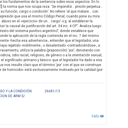
o de los fundamentos de la sentencia sobre esos aspectos. En lo
“[] la norma que nos ocupa reza: ‘Se impondrá… prisión perpetua…
 su función, cargo o condición’. No refiere ‘al que matare… con
la expresión que usa el mismo Código Penal, cuando pone su mira
abuso en el «ejercicio» de un… cargo’ -v.g. al establecer la
atuir la causal de justificación del art. 34 inc. 4 CP”. Analiza luego
exto del sistema punitivo argentino”, donde establece que
onde la aplicación de la regla contenida en el inc. 7 del mismo
herente -hecha esa advertencia-, entender que el legislador, una
 haya repetido -inútilmente-, o desalentado -contradiciéndose-, a
avamiento, utiliza la palabra (preposición) ‘por’, denotando con
dicia, odio racial, religioso, de género o a la orientación sexual,
l significado -primario y básico- que el legislador ha dado a esa
ue nos resulte claro que el término ‘por’ con el que se construye
autor de homicidio- está exclusivamente motivado por la calidad (por
)
GO Y LA CONDICIÓN
26681/13
CION DE ARM S/
Fallo