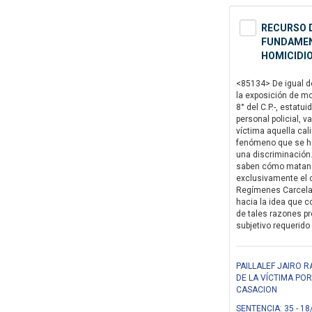
RECURSO D
FUNDAMENT
HOMICIDIO
<85134> De igual dé
la exposición de mo
8° del C.P.-, estat
personal policial, v
víctima aquella cal
fenómeno que se ha 
una discriminación…
saben cómo matan a
exclusivamente el o
Regímenes Carcelari
hacia la idea que co
de tales razones pr
subjetivo requerido 
PAILLALEF JAIRO 
DE LA VÍCTIMA PO
CASACION
SENTENCIA: 35 - 18