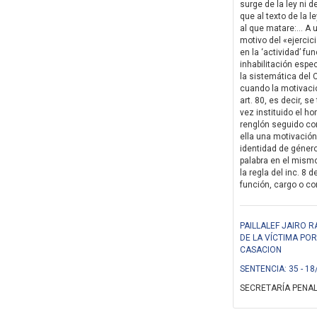
surge de la ley ni 
que al texto de la 
al que matare:… A u
motivo del «ejercic
en la ‘actividad’ fu
inhabilitación especi
la sistemática del
cuando la motivació
art. 80, es decir, 
vez instituido el ho
renglón seguido con
ella una motivación 
identidad de género
palabra en el mismo
la regla del inc. 8 
función, cargo o con
PAILLALEF JAIRO 
DE LA VÍCTIMA PO
CASACION
SENTENCIA: 35 - 18
SECRETARÍA PENAL