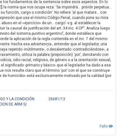
o de los fundamentos de la sentencia sobre esos aspectos. En lo
“[] la norma que nos ocupa reza: ‘Se impondrá… prisión perpetua…
 su función, cargo o condición’. No refiere ‘al que matare… con
la expresión que usa el mismo Código Penal, cuando pone su mira
abuso en el «ejercicio» de un… cargo’ -v.g. al establecer la
atuir la causal de justificación del art. 34 inc. 4 CP”. Analiza luego
exto del sistema punitivo argentino”, donde establece que
onde la aplicación de la regla contenida en el inc. 7 del mismo
herente -hecha esa advertencia-, entender que el legislador, una
 haya repetido -inútilmente-, o desalentado -contradiciéndose-, a
avamiento, utiliza la palabra (preposición) ‘por’, denotando con
dicia, odio racial, religioso, de género o a la orientación sexual,
l significado -primario y básico- que el legislador ha dado a esa
ue nos resulte claro que el término ‘por’ con el que se construye
autor de homicidio- está exclusivamente motivado por la calidad (por
)
GO Y LA CONDICIÓN
26681/13
CION DE ARM S/
Fallo