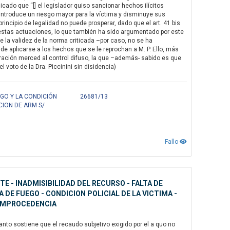
ado que “[] el legislador quiso sancionar hechos ilícitos
introduce un riesgo mayor para la víctima y disminuye sus
incipio de legalidad no puede prosperar, dado que el art. 41 bis
estas actuaciones, lo que también ha sido argumentado por este
la validez de la norma criticada –por caso, no se ha
de aplicarse a los hechos que se le reprochan a M. P. Ello, más
aración merced al control difuso, la que –además- sabido es que
 voto de la Dra. Piccinini sin disidencia)
GO Y LA CONDICIÓN
26681/13
CION DE ARM S/
Fallo
 - INADMISIBILIDAD DEL RECURSO - FALTA DE
DE FUEGO - CONDICION POLICIAL DE LA VICTIMA -
 IMPROCEDENCIA
anto sostiene que el recaudo subjetivo exigido por el a quo no