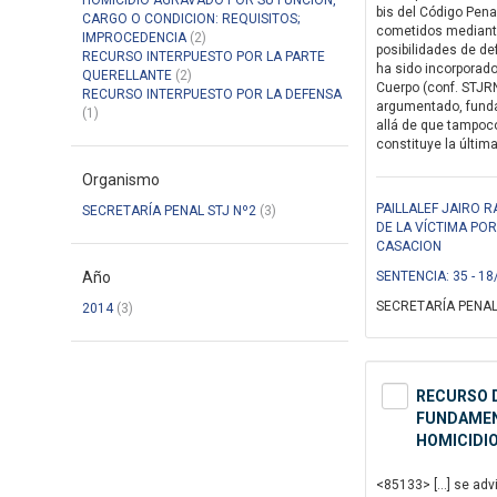
HOMICIDIO AGRAVADO POR SU FUNCION,
bis del Código Pena
CARGO O CONDICION: REQUISITOS;
cometidos mediante 
IMPROCEDENCIA
(2)
posibilidades de de
RECURSO INTERPUESTO POR LA PARTE
ha sido incorporad
QUERELLANTE
(2)
Cuerpo (conf. STJRN
RECURSO INTERPUESTO POR LA DEFENSA
argumentado, fundad
(1)
allá de que tampoco
constituye la última
Organismo
PAILLALEF JAIRO 
SECRETARÍA PENAL STJ Nº2
(3)
DE LA VÍCTIMA PO
CASACION
Año
SENTENCIA: 35 - 18
SECRETARÍA PENAL
2014
(3)
RECURSO D
FUNDAMENT
HOMICIDIO
<85133> […] se advi