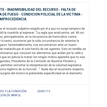
 - INADMISIBILIDAD DEL RECURSO - FALTA DE
DE FUEGO - CONDICION POLICIAL DE LA VICTIMA -
 IMPROCEDENCIA
e el recaudo subjetivo exigido por el a quo no surge tampoco de
 la cuestión al expresar: “La regla que analizamos -art. 80 inc.
es, principalmente, en la recurrencia de homicidios contra
r lo tanto, ocurrieron por la sola circunstancia de ostentar la
e expuso ‘lamentablemente, nos encontramos ante un nuevo
n matando por el solo hecho de ser agentes. Esto es terrible; es
 comisarios que conocen los elementos que andan por la calle y
 que es policía la matan sin ningún motivo aparente que no sea
 Agundes, Presidente de la Comisión de Asuntos Penales y
rmiten remontar la interpretación de la voluntad legislativa
cicio legítimo de su función’…”. Nada dijo el recurrente respecto
surgiría del mismo la pretendida especificidad en el elemento
GO Y LA CONDICIÓN
26681/13
CION DE ARM S/