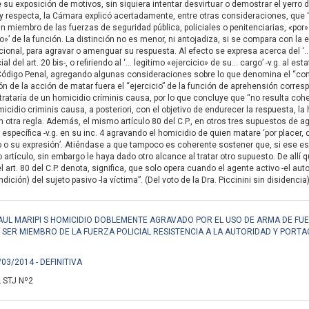
de su exposición de motivos, sin siquiera intentar desvirtuar o demostrar el yerr
ley respecta, la Cámara explicó acertadamente, entre otras consideraciones, que 
n miembro de las fuerzas de seguridad pública, policiales o penitenciarias, «por»
io»’ de la función. La distinción no es menor, ni antojadiza, si se compara con 
ncional, para agravar o amenguar su respuesta. Al efecto se expresa acerca del ‘… 
al del art. 20 bis-, o refiriendo al ‘… legitimo «ejercicio» de su… cargo’ -v.g. al est
 Código Penal, agregando algunas consideraciones sobre lo que denomina el “cont
n de la acción de matar fuera el “ejercicio” de la función de aprehensión corresp
se trataría de un homicidio críminis causa, por lo que concluye que “no resulta co
micidio criminis causa, a posteriori, con el objetivo de endurecer la respuesta, la
 otra regla. Además, el mismo artículo 80 del C.P., en otros tres supuestos de agr
específica -v.g. en su inc. 4 agravando el homicidio de quien matare ‘por placer, co
 o su expresión’. Atiéndase a que tampoco es coherente sostener que, si ese es e
 artículo, sin embargo le haya dado otro alcance al tratar otro supuesto. De allí q
del art. 80 del C.P. denota, significa, que solo opera cuando el agente activo -el 
dición) del sujeto pasivo -la víctima”. (Del voto de la Dra. Piccinini sin disidencia
RAUL MARIPI S HOMICIDIO DOBLEMENTE AGRAVADO POR EL USO DE ARMA DE FUE
R SER MIEMBRO DE LA FUERZA POLICIAL RESISTENCIA A LA AUTORIDAD Y PORTA
/03/2014 - DEFINITIVA
 STJ Nº2