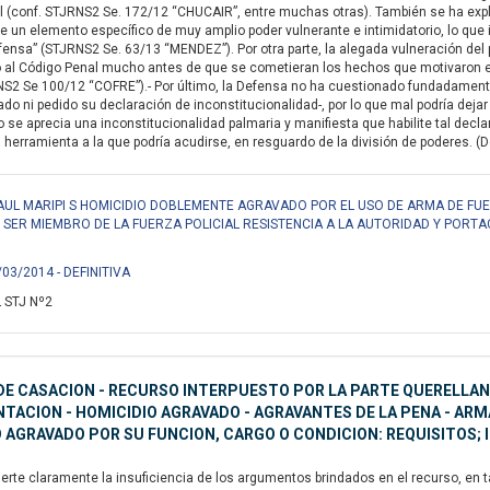
l (conf. STJRNS2 Se. 172/12 “CHUCAIR”, entre muchas otras). También se ha explic
un elemento específico de muy amplio poder vulnerante e intimidatorio, lo que 
fensa” (STJRNS2 Se. 63/13 “MENDEZ”). Por otra parte, la alegada vulneración del pr
o al Código Penal mucho antes de que se cometieran los hechos que motivaron 
S2 Se 100/12 “COFRE”).- Por último, la Defensa no ha cuestionado fundadamente 
o ni pedido su declaración de inconstitucionalidad-, por lo que mal podría dejar 
 se aprecia una inconstitucionalidad palmaria y manifiesta que habilite tal decl
 herramienta a la que podría acudirse, en resguardo de la división de poderes. (Del
RAUL MARIPI S HOMICIDIO DOBLEMENTE AGRAVADO POR EL USO DE ARMA DE FUE
R SER MIEMBRO DE LA FUERZA POLICIAL RESISTENCIA A LA AUTORIDAD Y PORTA
/03/2014 - DEFINITIVA
 STJ Nº2
E CASACION - RECURSO INTERPUESTO POR LA PARTE QUERELLANTE
ACION - HOMICIDIO AGRAVADO - AGRAVANTES DE LA PENA - ARMA 
 AGRAVADO POR SU FUNCION, CARGO O CONDICION: REQUISITOS;
erte claramente la insuficiencia de los argumentos brindados en el recurso, en t