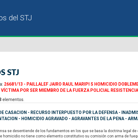
S STJ
a:
26681/13 - PAILLALEF JAIRO RAUL MARIPI S HOMICIDIO DOBLE
 VÍCTIMA POR SER MIEMBRO DE LA FUERZA POLICIAL RESISTENCI
3
elementos.
E CASACION - RECURSO INTERPUESTO POR LA DEFENSA - INADMISI
ACION - HOMICIDIO AGRAVADO - AGRAVANTES DE LA PENA - ARM
nsa se desentiende de los fundamentos en los que se basa la doctrina legal de e
de homicidio no tiene como elemento constitutivo su comisión con arma de fuego,