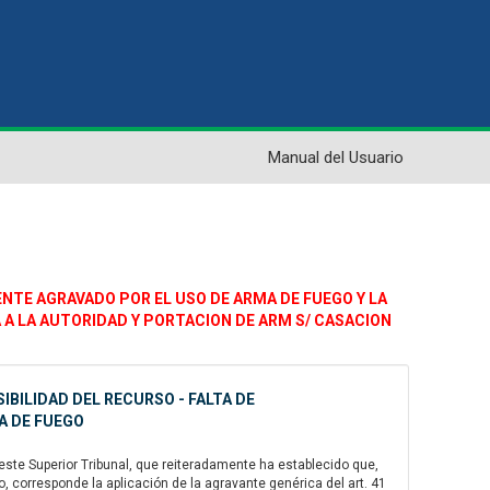
Manual del Usuario
MENTE AGRAVADO POR EL USO DE ARMA DE FUEGO Y LA
A A LA AUTORIDAD Y PORTACION DE ARM S/ CASACION
BILIDAD DEL RECURSO - FALTA DE
A DE FUEGO
ste Superior Tribunal, que reiteradamente ha establecido que,
 corresponde la aplicación de la agravante genérica del art. 41