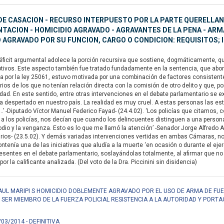
E CASACION - RECURSO INTERPUESTO POR LA PARTE QUERELLANTE
ACION - HOMICIDIO AGRAVADO - AGRAVANTES DE LA PENA - ARMA 
 AGRAVADO POR SU FUNCION, CARGO O CONDICION: REQUISITOS;
ficit argumental adolece la porción recursiva que sostiene, dogmáticamente, qu
tivos. Este aspecto también fue tratado fundadamente en la sentencia, que abordó
uida por la ley 25061, estuvo motivada por una combinación de factores consistent
arios de los que no tenían relación directa con la comisión de otro delito y que, po
idad. En este sentido, entre otras intervenciones en el debate parlamentario s
despertado en nuestro país. La realidad es muy cruel. A estas personas las está
’ -Diputado Víctor Manuel Federico Fayad- (24.4.02). ‘Los policías que citamos,
 los policías, nos decían que cuando los delincuentes distinguen a una persona
dio y la venganza. Esto es lo que me llamó la atención’ -Senador Jorge Alfredo
os- (23.5.02). Y demás variadas intervenciones vertidas en ambas Cámaras, no pe
ntenía una de las iniciativas que aludía a la muerte ‘en ocasión o durante el ejer
esentes en el debate parlamentario, soslayándolas totalmente, al afirmar que no 
por la calificante analizada. (Del voto de la Dra. Piccinini sin disidencia)
RAUL MARIPI S HOMICIDIO DOBLEMENTE AGRAVADO POR EL USO DE ARMA DE FUE
R SER MIEMBRO DE LA FUERZA POLICIAL RESISTENCIA A LA AUTORIDAD Y PORTA
/03/2014 - DEFINITIVA