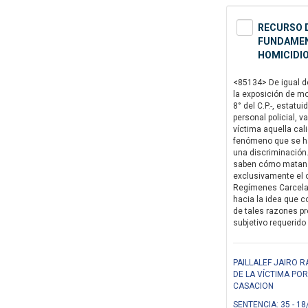
RECURSO D
FUNDAMENT
HOMICIDIO
<85134> De igual dé
la exposición de mo
8° del C.P.-, estat
personal policial, v
víctima aquella cal
fenómeno que se ha 
una discriminación…
saben cómo matan a
exclusivamente el o
Regímenes Carcelari
hacia la idea que co
de tales razones pr
subjetivo requerido 
PAILLALEF JAIRO 
DE LA VÍCTIMA PO
CASACION
SENTENCIA: 35 - 18