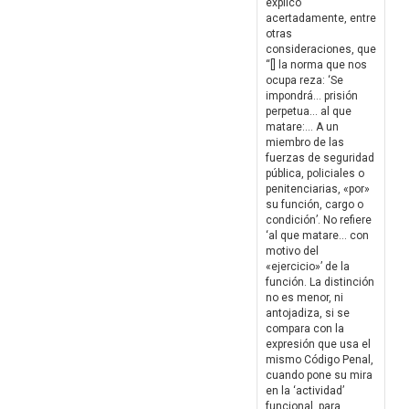
explicó
acertadamente, entre
otras
consideraciones, que
“[] la norma que nos
ocupa reza: ‘Se
impondrá… prisión
perpetua… al que
matare:… A un
miembro de las
fuerzas de seguridad
pública, policiales o
penitenciarias, «por»
su función, cargo o
condición’. No refiere
‘al que matare… con
motivo del
«ejercicio»’ de la
función. La distinción
no es menor, ni
antojadiza, si se
compara con la
expresión que usa el
mismo Código Penal,
cuando pone su mira
en la ‘actividad’
funcional, para