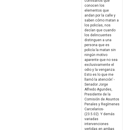
comisarios que
conocen los
elementos que
andan por la calle y
saben cómo matan a
los policías, nos
decían que cuando
los delincuentes
distinguen a una
persona que es
policía la matan sin
ningún motivo
aparente que no sea
exclusivamente el
odio y la venganza.
Esto es lo que me
llamó la atención’ -
Senador Jorge
Alfredo Agundes,
Presidente de la
Comisión de Asuntos
Penales y Regímenes
Carcelarios-
(23.5.02). Y demás
variadas
intervenciones
vertidas en ambas