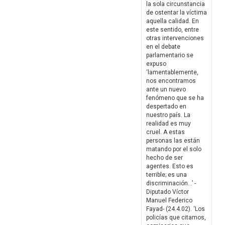
la sola circunstancia
de ostentar la víctima
aquella calidad. En
este sentido, entre
otras intervenciones
en el debate
parlamentario se
expuso
‘lamentablemente,
nos encontramos
ante un nuevo
fenómeno que se ha
despertado en
nuestro país. La
realidad es muy
cruel. A estas
personas las están
matando por el solo
hecho de ser
agentes. Esto es
terrible; es una
discriminación…’ -
Diputado Víctor
Manuel Federico
Fayad- (24.4.02). ‘Los
policías que citamos,