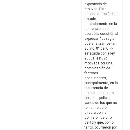
exposición de
motivos. Este
aspecto también fue
tratado
fundadamente en la
sentencia, que
abordó la cuestión al
expresar: “La regla
que analizamos -art.
80 inc. 8° del C.P.-,
estatuida por la ley
25061, estuvo
motivada por una
combinación de
factores
consistentes,
principalmente, en la
recurrencia de
homicidios contra
personal policial,
varios de los que no
tenían relación
directa con la
comisión de otro
delito y que, por lo
tanto, ocurrieron por