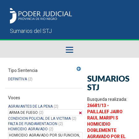
Fallos del STJ
Tipo Sentencia
SUMARIOS
DEFINITIVA
(2)
Sumarios del STJ
STJ
Voces
Manual del Usuario
Busqueda realizada:
26681/13 -
AGRAVANTES DE LA PENA
(2)
PAILLALEF JAIRO
ARMA DE FUEGO
(2)
RAUL MARIPI S
CONDICION POLICIAL DE LA VICTIMA
(2)
FALTA DE FUNDAMENTACION
(2)
HOMICIDIO
HOMICIDIO AGRAVADO
(2)
DOBLEMENTE
HOMICIDIO AGRAVADO POR SU FUNCION,
AGRAVADO POR EL