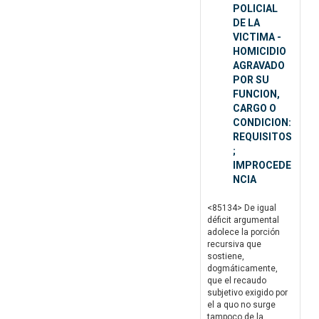
POLICIAL
DE LA
VICTIMA -
HOMICIDIO
AGRAVADO
POR SU
FUNCION,
CARGO O
CONDICION:
REQUISITOS
;
IMPROCEDE
NCIA
<85134> De igual
déficit argumental
adolece la porción
recursiva que
sostiene,
dogmáticamente,
que el recaudo
subjetivo exigido por
el a quo no surge
tampoco de la