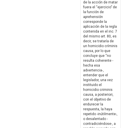
de la acción de matar
fuera el “ejercicio” de
la función de
aprehensión
corresponde la
aplicación de la regla
contenida en el inc. 7
del mismo art. 80, es
decir, se trataría de
un homicidio críminis
causa, por lo que
concluye que “no
resulta coherente -
hecha esa
advertencia-,
entender que el
legislador, una vez
instituido el
homicidio criminis
causa, a posteriori,
con el objetivo de
endurecer la
respuesta, la haya
repetido -inútilmente-,
o desalentado -
contradiciéndose-, a