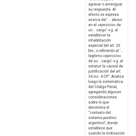
agravar o amenguar
su respuesta. Al
efecto se expresa
acerca del ‘… abuso
en el «ejercicio» de
un… cargo’ -v.g. al
establecer la
inhabilitación
especial del art. 20
bis-, o refiriendo al ‘…
legitimo «ejercicio»
de su… cargo’ -v.g. al
estatuir la causal de
justificación del art.
34 inc. 4 CP”. Analiza
luego la sistemática
del Código Penal,
agregando algunas
consideraciones
sobre lo que
denomina el
“contexto del
sistema punitivo
argentino”, donde
establece que
cuando la motivación