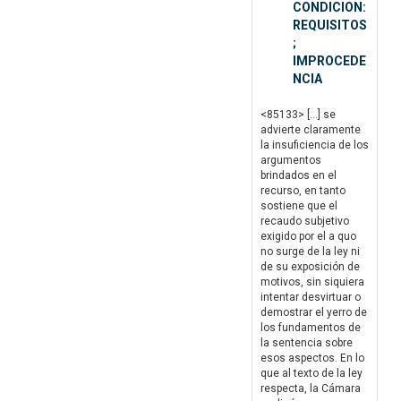
CONDICION:
REQUISITOS
;
IMPROCEDE
NCIA
<85133> […] se
advierte claramente
la insuficiencia de los
argumentos
brindados en el
recurso, en tanto
sostiene que el
recaudo subjetivo
exigido por el a quo
no surge de la ley ni
de su exposición de
motivos, sin siquiera
intentar desvirtuar o
demostrar el yerro de
los fundamentos de
la sentencia sobre
esos aspectos. En lo
que al texto de la ley
respecta, la Cámara