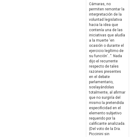
Cámaras, no
permiten remontar la
interpretación de la
voluntad legislativa
hacia la idea que
contenía una de las
iniciativas que aludía
a la muerte ‘en
ocasión o durante el
ejercicio legítimo de
su función’…”. Nada
dijo el recurrente
respecto de tales
razones presentes
en el debate
parlamentario,
soslayándolas
totalmente, al afirmar
que no surgiría del
mismo la pretendida
especificidad en el
elemento subjetivo
requerido por la
calificante analizada.
(Del voto de la Dra.
Piccinini sin