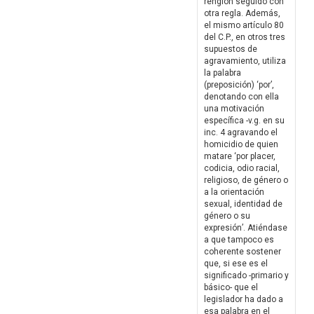
renglón seguido con
otra regla. Además,
el mismo artículo 80
del C.P., en otros tres
supuestos de
agravamiento, utiliza
la palabra
(preposición) ‘por’,
denotando con ella
una motivación
específica -v.g. en su
inc. 4 agravando el
homicidio de quien
matare ‘por placer,
codicia, odio racial,
religioso, de género o
a la orientación
sexual, identidad de
género o su
expresión’. Atiéndase
a que tampoco es
coherente sostener
que, si ese es el
significado -primario y
básico- que el
legislador ha dado a
esa palabra en el