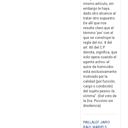
mismo artículo, sin
embargo le haya
dado otro alcance al
tratar otro supuesto.
De allí que nos
resulte claro que el
término ‘por’ con el
que se construye la
regla del inc. 8 del
art. 80 del C.P.
denota, significa, que
solo opera cuando el
agente activo -el
autor de homicidio-
está exclusivamente
motivado por la
calidad (por función,
cargo o condición)
del sujeto pasivo -la
víctima”. (Del voto de
la Dra. Piccinini sin
disidencia)
PAILLALEF JAIRO
RAUL MARIPI S