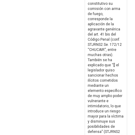
constitutivo su
comisión con arma
de fuego,
corresponde la
aplicación de la
agravante genérica
del art. 41 bis del
Código Penal (conf.
STJRNS2 Se. 172/12
“CHUCAIR”, entre
muchas otras).
También se ha
explicado que “[] el
legislador quiso
sancionar hechos
ilícitos cometidos
mediante un
elemento específico
de muy amplio poder
vulnerante e
intimidatorio, lo que
introduce un riesgo
mayor para la víctima
y disminuye sus
posibilidades de
defensa” (STJRNS2