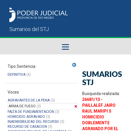
Fallos del STJ
Tipo Sentencia
SUMARIOS
DEFINITIVA
(3)
Sumarios del STJ
STJ
Voces
Manual del Usuario
Busqueda realizada:
26681/13 -
AGRAVANTES DE LA PENA
(3)
PAILLALEF JAIRO
ARMA DE FUEGO
(3)
RAUL MARIPI S
FALTA DE FUNDAMENTACION
(3)
HOMICIDIO AGRAVADO
(3)
HOMICIDIO
INADMISIBILIDAD DEL RECURSO
(3)
DOBLEMENTE
RECURSO DE CASACION
(3)
AGRAVADO POR EL