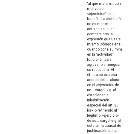
‘al que matare… con
motivo del
«ejercicio»’ de la
función. La distinción
no es menor, ni
antojadiza, si se
compara con la
expresión que usa el
mismo Código Penal,
cuando pone su mira
en la ‘actividad’
funcional, para
agravar o amenguar
su respuesta. Al
efecto se expresa
acerca del ‘… abuso
en el «ejercicio» de
un… cargo’ -v.g. al
establecer la
inhabilitación
especial del art. 20
bis-, o refiriendo al ‘…
legitimo «ejercicio»
de su… cargo’ -v.g. al
estatuir la causal de
justificación del art.