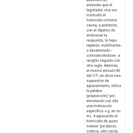
advertencia-,
entender que el
legislador, una vez
instituido el
homicidio criminis
causa, a posteriori,
con el objetivo de
endurecer la
respuesta, la haya
repetido -inútilmente-,
o desalentado -
contradiciéndose-, a
renglón seguido con
otra regla. Además,
el mismo artículo 80
del C.P., en otros tres
supuestos de
agravamiento, utiliza
la palabra
(preposición) ‘por’,
denotando con ella
una motivación
específica -v.g. en su
inc. 4 agravando el
homicidio de quien
matare ‘por placer,
codicia, odio racial,