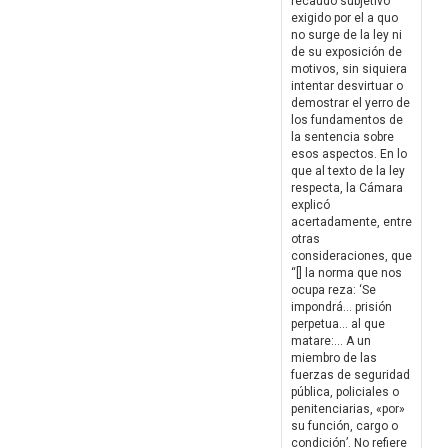
recaudo subjetivo
exigido por el a quo
no surge de la ley ni
de su exposición de
motivos, sin siquiera
intentar desvirtuar o
demostrar el yerro de
los fundamentos de
la sentencia sobre
esos aspectos. En lo
que al texto de la ley
respecta, la Cámara
explicó
acertadamente, entre
otras
consideraciones, que
“[] la norma que nos
ocupa reza: ‘Se
impondrá… prisión
perpetua… al que
matare:… A un
miembro de las
fuerzas de seguridad
pública, policiales o
penitenciarias, «por»
su función, cargo o
condición’. No refiere