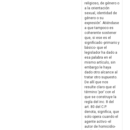
religioso, de género o
a la orientación
sexual, identidad de
género o su
expresión’. Atiéndase
a que tampoco es
coherente sostener
que, si ese es el
significado -primario y
básico- que el
legislador ha dado a
esa palabra en el
mismo artículo, sin
embargo le haya
dado otro alcance al
tratar otro supuesto.
De allí que nos
resulte claro que el
término ‘por’ con el
que se construye la
regla del inc. 8 del
art. 80 del C.P.
denota, significa, que
solo opera cuando el
agente activo -el
autor de homicidio-