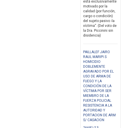
está exclusivamente
motivado por la
calidad (por función,
cargo o condición)
del sujeto pasivo -la
víctima”. (Del voto de
la Dra. Piccinini sin
disidencia)
PAILLALEF JAIRO
RAUL MARIPI S
HOMICIDIO
DOBLEMENTE
AGRAVADO POR EL
USO DE ARMA DE
FUEGO Y LA
CONDICIÓN DE LA
VÍCTIMA POR SER
MIEMBRO DE LA
FUERZA POLICIAL
RESISTENCIA A LA
AUTORIDAD Y
PORTACION DE ARM
S/ CASACION
26681/13