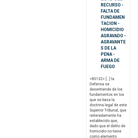
RECURSO -
FALTA DE
FUNDAMEN
TACION -
HOMICIDIO
AGRAVADO -
AGRAVANTE
S DE LA
PENA -
ARMA DE
FUEGO
<85132> […] la
Defensa se
desentiende de los
fundamentos en los
que se basa la
doctrina legal de este
Superior Tribunal, que
reiteradamente ha
establecido que,
dado que el delito de
homicidio no tiene
como elemento