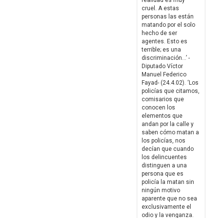
realidad es muy
cruel. A estas
personas las están
matando por el solo
hecho de ser
agentes. Esto es
terrible; es una
discriminación…’ -
Diputado Víctor
Manuel Federico
Fayad- (24.4.02). ‘Los
policías que citamos,
comisarios que
conocen los
elementos que
andan por la calle y
saben cómo matan a
los policías, nos
decían que cuando
los delincuentes
distinguen a una
persona que es
policía la matan sin
ningún motivo
aparente que no sea
exclusivamente el
odio y la venganza.