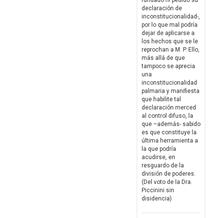
fundado ni pedido su
declaración de
inconstitucionalidad-,
por lo que mal podría
dejar de aplicarse a
los hechos que se le
reprochan a M. P. Ello,
más allá de que
tampoco se aprecia
una
inconstitucionalidad
palmaria y manifiesta
que habilite tal
declaración merced
al control difuso, la
que –además- sabido
es que constituye la
última herramienta a
la que podría
acudirse, en
resguardo de la
división de poderes.
(Del voto de la Dra.
Piccinini sin
disidencia)