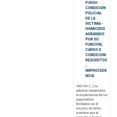
FUEGO -
CONDICION
POLICIAL
DE LA
VICTIMA -
HOMICIDIO
AGRAVADO
POR SU
FUNCION,
CARGO O
CONDICION:
REQUISITOS
;
IMPROCEDE
NCIA
<85133> […] se
advierte claramente
la insuficiencia de los
argumentos
brindados en el
recurso, en tanto
sostiene que el