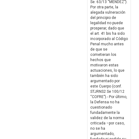
Se. 63/13 “MENDEZ”).
Por otra parte, la
alegada vulneración
del principio de
legalidad no puede
prosperar, dado que
el art. 41 bis ha sido
incorporado al Código
Penal mucho antes
de que se
cometieran los
hechos que
motivaron estas
actuaciones, lo que
también ha sido
argumentado por
este Cuerpo (conf.
STJRNS2 Se 100/12
“COFRE”).- Por último,
la Defensa no ha
cuestionado
fundadamente la
validez de la norma
criticada –por caso,
no se ha
argumentado,