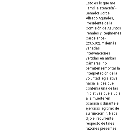
Esto es lo que me
llamó la atención’ -
Senador Jorge
Alfredo Agundes,
Presidente de la
Comisión de Asuntos
Penales y Regímenes
Carcelarios-
(23.5.02). Y demás
variadas
intervenciones
vertidas en ambas
Cámaras, no
permiten remontar la
interpretación de la
voluntad legislativa
hacia la idea que
contenía una de las
iniciativas que aludía
a la muerte ‘en
ocasión o durante el
ejercicio legítimo de
su función’…”. Nada
dijo el recurrente
respecto de tales
razones presentes