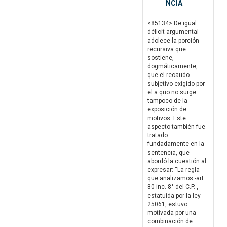
NCIA
<85134> De igual
déficit argumental
adolece la porción
recursiva que
sostiene,
dogmáticamente,
que el recaudo
subjetivo exigido por
el a quo no surge
tampoco de la
exposición de
motivos. Este
aspecto también fue
tratado
fundadamente en la
sentencia, que
abordó la cuestión al
expresar: “La regla
que analizamos -art.
80 inc. 8° del C.P.-,
estatuida por la ley
25061, estuvo
motivada por una
combinación de